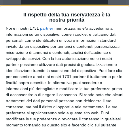
Il rispetto della tua riservatezza è la
nostra priorità
6
Noi e i nostri 1731
partner
memorizziamo e/o accediamo a
informazioni su un dispositivo, come i cookie, e trattiamo dati
personali, come identificatori univoci e informazioni standard
Maiora SpA SB
, azienda di riferimento per la Grande
inviate da un dispositivo per annunci e contenuti personalizzati,
misurazione di annunci e contenuti, analisi dell'audience e
Distribuzione nel Mezzogiorno con le insegne
Despar
per il
sviluppo dei servizi.
Con la tua autorizzazione noi e i nostri
canale retail e
Altasfera
per i Cash&Carry, è stata insignita
partner possiamo utilizzare dati precisi di geolocalizzazione e
del prestigioso
Premio
EY, nella categoria Capitale Umano
.
identificazione tramite la scansione del dispositivo. Puoi fare clic
per consentire a noi e ai nostri 1731 partner il trattamento per le
Il riconoscimento è stato elargito nell'ambito dell'evento "EY
finalità sopra descritte. In alternativa puoi accedere a
Private Roadshow", tenutosi presso il Castello di
informazioni più dettagliate e modificare le tue preferenze prima
Conversano. Quella pugliese è la prima di una serie di tappe
di acconsentire o di negare il consenso.
Si rende noto che alcuni
trattamenti dei dati personali possono non richiedere il tuo
che giungeranno prossimamente anche in Lombardia e
consenso, ma hai il diritto di opporti a tale trattamento. Le tue
Toscana, per approfondire l'
evoluzione dell'imprenditoria
preferenze si applicheranno solo a questo sito web. Puoi
italiana
. Per l'occasione, l'evento ha visto la partecipazione
modificare le tue preferenze o revocare il consenso in qualsiasi
di diversi imprenditori, rappresentanti delle istituzioni,
momento tornando su questo sito e facendo clic sul pulsante