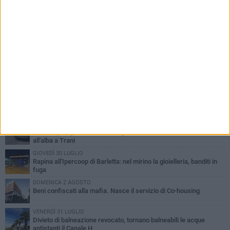
PIÙ LETTI QUESTA SETTIMANA
VENERDÌ 31 LUGLIO
Inaugurato il nuovo parcheggio nella stazione di Barletta
MERCOLEDÌ 5 AGOSTO
Barletta piange Gioacchino Dagnello: 64enne barlettano investito
all'alba a Trani
GIOVEDÌ 30 LUGLIO
Rapina all'Ipercoop di Barletta: nel mirino la gioielleria, banditi in
fuga
DOMENICA 2 AGOSTO
Beni confiscati alla mafia. Nasce il servizio di Co-housing
VENERDÌ 31 LUGLIO
Divieto di balneazione revocato, tornano balneabili le acque
antistanti il Canale H