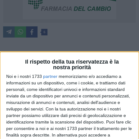
6
"Come professionisti impegnati quotidianamente nel dare
Il rispetto della tua riservatezza è la
attuazione a un fisco sempre più
farraginoso e complesso
, i
nostra priorità
Commercialisti italiani non possono che apprezzare le
Noi e i nostri 1733
partner
memorizziamo e/o accediamo a
parole che il Presidente del Consiglio dei ministri,
Mario
informazioni su un dispositivo, come i cookie, e trattiamo dati
Draghi
, ha pronunciato oggi al Senato, nel contesto delle sue
personali, come identificatori univoci e informazioni standard
dichiarazioni programmatiche a proposito della necessità di
inviate da un dispositivo per annunci e contenuti personalizzati,
un intervento complessivo di riforma dell'intero sistema
misurazione di annunci e contenuti, analisi dell'audience e
fiscale". È quanto dichiara il presidente del Consiglio
sviluppo dei servizi.
Con la tua autorizzazione noi e i nostri
partner possiamo utilizzare dati precisi di geolocalizzazione e
nazionale dei commercialisti,
Massimo Miani
.
identificazione tramite la scansione del dispositivo. Puoi fare clic
per consentire a noi e ai nostri 1733 partner il trattamento per le
"La parte dell'intervento dedicata alla riforma del fisco –
finalità sopra descritte. In alternativa puoi accedere a
commenta Miani – è
giusta e condivisibile.
A partire dal