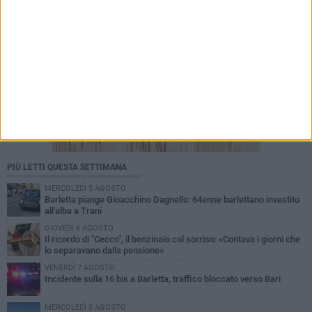
PIÙ LETTI QUESTA SETTIMANA
MERCOLEDÌ 5 AGOSTO
Barletta piange Gioacchino Dagnello: 64enne barlettano investito
all'alba a Trani
GIOVEDÌ 6 AGOSTO
Il ricordo di "Cecco", il benzinaio col sorriso: «Contava i giorni che
lo separavano dalla pensione»
VENERDÌ 7 AGOSTO
Incidente sulla 16 bis a Barletta, traffico bloccato verso Bari
MERCOLEDÌ 5 AGOSTO