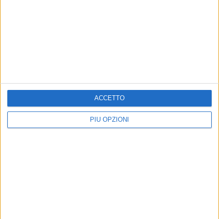
Altri contenuti a tema
ACCETTO
PIÙ OPZIONI
ISTITUZIONALE
ISTITUZIONALE
Pagamento acconto TARI
Avviso per i contribuenti
2026 Pago PA e F24
Tari 2026
nuovamente disponibili
La nota di Palazzo di Città
La comunicazione di Palazzo di Città