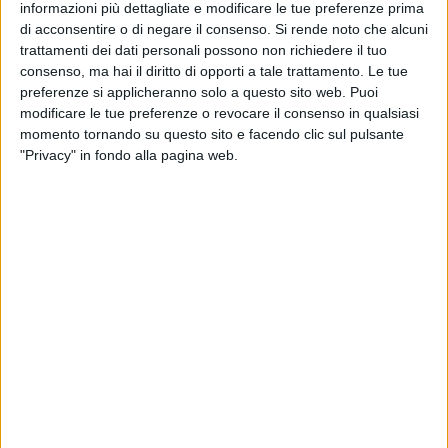
informazioni più dettagliate e modificare le tue preferenze prima
metodo che il Presidente Draghi ha individuato per mettere
di acconsentire o di negare il consenso.
Si rende noto che alcuni
mano all'intervento riformatore, da affidare ad una
trattamenti dei dati personali possono non richiedere il tuo
Commissione di esperti in materia fiscale
con il compito di
consenso, ma hai il diritto di opporti a tale trattamento. Le tue
preferenze si applicheranno solo a questo sito web. Puoi
ridisegnare il nostro sistema tributario, dopo aver sentito la
modificare le tue preferenze o revocare il consenso in qualsiasi
politica e le parti sociali, come fatto in occasione della
momento tornando su questo sito e facendo clic sul pulsante
Riforma degli anni Settanta. Condividiamo anche l'approccio
"Privacy" in fondo alla pagina web.
di carattere più complessivo e sistematico – che richiede
tempo e competenza – per superare gli
interventi parziali
dettati dall'urgenza del momento che hanno caratterizzato la
legislazione fiscale degli ultimi anni. Ci auguriamo possa
essere l'avvio di una
stagione nuova
, che coinvolga, come
chiediamo da tempo, le parti interessate alla riforma,
e noi
Commercialisti
in primis
, già nella fase inziale della sua
elaborazione, chiamando i nostri rappresentanti nella
Commissione di esperti. Noi siamo pronti a fornire il nostro
contributo di idee
".
"Anche l'Ordine dei Commercialisti e degli Esperti Contabili di