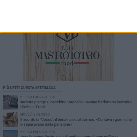
PIÙ LETTI QUESTA SETTIMANA
MERCOLEDÌ 5 AGOSTO
Barletta piange Gioacchino Dagnello: 64enne barlettano investito
all'alba a Trani
GIOVEDÌ 6 AGOSTO
Il ricordo di "Cecco", il benzinaio col sorriso: «Contava i giorni che
lo separavano dalla pensione»
MERCOLEDÌ 5 AGOSTO
Jova Summer Party, giovedì mattina sopralluogo nell'area