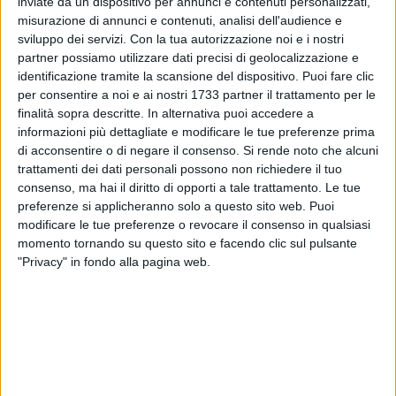
inviate da un dispositivo per annunci e contenuti personalizzati,
ottenuti e sulle prospettive terapeutiche, nasce la serata di
misurazione di annunci e contenuti, analisi dell'audience e
beneficenza "Ricordando Christian, il più sorridente tra gli
sviluppo dei servizi.
Con la tua autorizzazione noi e i nostri
angeli". La serata, patrocinata dalla sesta provincia, dal
partner possiamo utilizzare dati precisi di geolocalizzazione e
comune di Barletta e dall'associazione circolo Tennis
identificazione tramite la scansione del dispositivo. Puoi fare clic
Barletta "Hugo Simmen", si terrà sabato 2 ottobre presso il
per consentire a noi e ai nostri 1733 partner il trattamento per le
Teatro comunale, dalle ore 20.00.
finalità sopra descritte. In alternativa puoi accedere a
informazioni più dettagliate e modificare le tue preferenze prima
di acconsentire o di negare il consenso.
Si rende noto che alcuni
Il tutto per mantenere vivo il ricordo di Christian Miani, per
trattamenti dei dati personali possono non richiedere il tuo
tutti "il professore", 31enne barlettano scomparso dopo aver
consenso, ma hai il diritto di opporti a tale trattamento. Le tue
sofferto inenarrabili dolori a causa del Glioblastoma, un
preferenze si applicheranno solo a questo sito web. Puoi
tumore cerebrale molto aggressivo, che lascia ben poche
modificare le tue preferenze o revocare il consenso in qualsiasi
speranze di sopravvivere. Christian è stato esempio di forza,
momento tornando su questo sito e facendo clic sul pulsante
coraggio e amore per la vita, che ha espresso sempre, in
"Privacy" in fondo alla pagina web.
salute e in malattia; egli ha affrontato il suo calvario con
grande umanità ed insegnamento per chi lo ha assistito
amorevolmente e per chi lo ha conosciuto. Insegnante e
istruttore di scuola guida, ha stimolato i suoi ragazzi
affinché prendessero coscienza del valore della vita umana
esortandoli ad avere comportamenti corretti alla guida