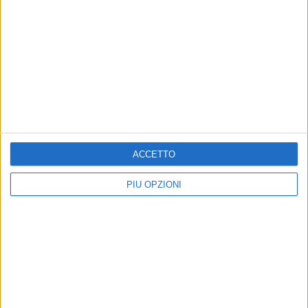
•sperimentazione di forme innovative di gestione e
organizzazione in campo sanitario e di ricerca biomedica.
ACCETTO
PIÙ OPZIONI