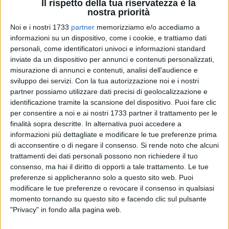
Il rispetto della tua riservatezza è la
In particolare, l'indagine, coordinata dal pm Michele
nostra priorità
Ruggiero, ha accertato che la Barclay's bank, dopo aver
Noi e i nostri 1733
partner
memorizziamo e/o accediamo a
elargito prestiti di denaro attraverso il rilascio di carte di
informazioni su un dispositivo, come i cookie, e trattiamo dati
credito del tipo revolving, denominate «Carta Barclaycard»
personali, come identificatori univoci e informazioni standard
(gold e classic) e predisposto unilateralmente le
inviate da un dispositivo per annunci e contenuti personalizzati,
corrispondenti clausole contrattuali, fra queste aveva
misurazione di annunci e contenuti, analisi dell'audience e
contemplato quella denominata «Credito protetto», inerente
sviluppo dei servizi.
Con la tua autorizzazione noi e i nostri
partner possiamo utilizzare dati precisi di geolocalizzazione e
una copertura assicurativa facoltativa (a carico del titolare
identificazione tramite la scansione del dispositivo. Puoi fare clic
della carta) che prevede l'addebito di un premio pari allo
per consentire a noi e ai nostri 1733 partner il trattamento per le
0,69% del saldo mensile. Per attivare la clausola
finalità sopra descritte. In alternativa puoi accedere a
assicurativa, l'Istituto necessitava di un apposito e
informazioni più dettagliate e modificare le tue preferenze prima
documentato consenso da parte del cliente o attraverso la
di acconsentire o di negare il consenso.
Si rende noto che alcuni
sottoscrizione della specifica clausola o mediante il
trattamenti dei dati personali possono non richiedere il tuo
telemarketing (ritenuto meccanismo non valido dagli
consenso, ma hai il diritto di opporti a tale trattamento. Le tue
preferenze si applicheranno solo a questo sito web. Puoi
inquirenti).
modificare le tue preferenze o revocare il consenso in qualsiasi
momento tornando su questo sito e facendo clic sul pulsante
La procura tranese, attraverso i suoi consulenti e dopo aver
"Privacy" in fondo alla pagina web.
eseguito perquisizioni e sequestri nella sede di Milano di
Barclay's, ha analizzato 439 casi del nostro territorio,