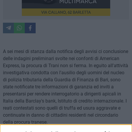
A sei mesi di stanza dalla notifica degli avvisi ci conclusione
delle indagini preliminari svolte nei confonti di American
Express, la procura di Trani non si ferma. In eguito all'attività
investigativa condotta con l'ausilio degli uomini del nucleo
di polizia tributaria della Guardia di Finanza di Bari, sono
state notificate tre informazioni di garanzia ed inviti a
presentarsi per rendere interrogatorio a dirigenti apicali in
Italia della Barclay's bank, Istituto di credito internazionale. I
reati contestati sono quelli di truffa ed usura aggravate e
continuate in danno di cittadini residenti nel circondario
della procura tranese.