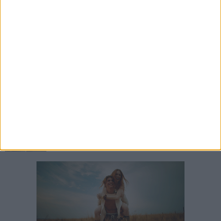
Center
6 AGOSTO 2026
Il Volo in concerto a Barletta: il trio arriva al
Fossato del Castello
5 AGOSTO 2026
Jova Summer Party, giovedì mattina
sopralluogo nell'area dell'evento
5 AGOSTO 2026
Petardi lanciati in un'attività commerciale: «Ora
basta. La sicurezza delle periferie è
un'emergenza»