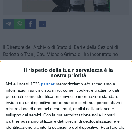
12
Il Direttore dell'Archivio di Stato di Bari e della Sezioni di
Barletta e Trani, Cav. Michele Grimaldi, ha incontrato nel
pomeriggio del 13 settembre scorso, presso il Palazzo del
Governo, il neo Prefetto di Barletta Andria Trani, Sua
Il rispetto della tua riservatezza è la
nostra priorità
Eccellenza Rossana Riflesso.
Noi e i nostri 1733
partner
memorizziamo e/o accediamo a
In occasione della gradita visita il Direttore Grimaldi ha
informazioni su un dispositivo, come i cookie, e trattiamo dati
espresso a S.E. il Prefetto Riflesso felicitazioni per il nuovo
personali, come identificatori univoci e informazioni standard
inviate da un dispositivo per annunci e contenuti personalizzati,
incarico unitamente all'augurio di buon lavoro.
misurazione di annunci e contenuti, analisi dell'audience e
sviluppo dei servizi.
Con la tua autorizzazione noi e i nostri
Il cordiale incontro ha consentito una ricognizione sulle più
partner possiamo utilizzare dati precisi di geolocalizzazione e
rilevanti tematiche riguardanti la Cultura ed in particolare gli
identificazione tramite la scansione del dispositivo. Puoi fare clic