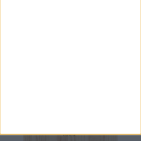
dell’AYSO Orchestra
7 AGOSTO 2026
In reparto senza aria condizionata, «ci siamo
portati ventilatori da casa»
7 AGOSTO 2026
Giuditta D’Elia ospite al Palazzo di Città per
prendere parte alla Stanza Divina