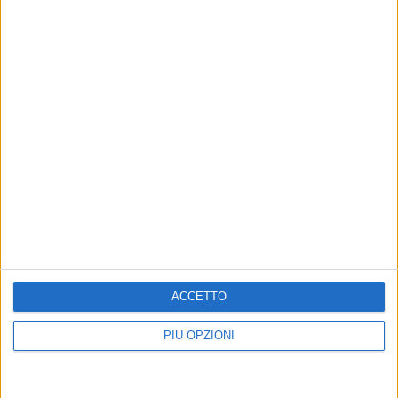
ACCETTO
PIÙ OPZIONI
Altri contenuti a tema