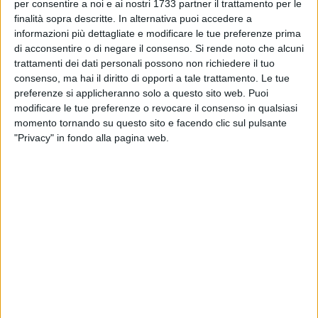
Istituti Archivistici di Barletta e Trani, presenti sul territorio
per consentire a noi e ai nostri 1733 partner il trattamento per le
della Provincia Barletta Andria Trani.
finalità sopra descritte. In alternativa puoi accedere a
informazioni più dettagliate e modificare le tue preferenze prima
di acconsentire o di negare il consenso.
Si rende noto che alcuni
Il Direttore Grimaldi ha relazionato sullo stato dei lavori della
trattamenti dei dati personali possono non richiedere il tuo
nuova sede della Sezione di Archivio di Stato di Barletta che
consenso, ma hai il diritto di opporti a tale trattamento. Le tue
sono ormai giunti al termine e l'immobile, ricevute tutte le
preferenze si applicheranno solo a questo sito web. Puoi
autorizzazioni necessarie, sarà inaugurato a brevissimo. Il
modificare le tue preferenze o revocare il consenso in qualsiasi
Direttore, ha tracciato una breve storia della nuova sede
momento tornando su questo sito e facendo clic sul pulsante
della Sezione di Archivio, divenuta di proprietà statale.
"Privacy" in fondo alla pagina web.
Questo Istituto culturale, nel suo excursus, è cresciuto in
maniera esponenziale da semplice e sconosciuto ufficio
statale, a un punto di riferimento dell'intero panorama
culturale del Nord Barese, Sud Foggiano e parte confinante
della Basilicata candidandosi, con tutte le "carte" in regola, a
sede del prestigioso ed importante Archivio di Stato della
Provincia di Barletta-Andria-Trani, tenendo presente che l'ex
edificio religioso di San Giovanni di Dio, ha in se tutti i
requisiti necessari ed utili per rendere un istituto culturale
consono alle sue principali e imprescindibili peculiarità e