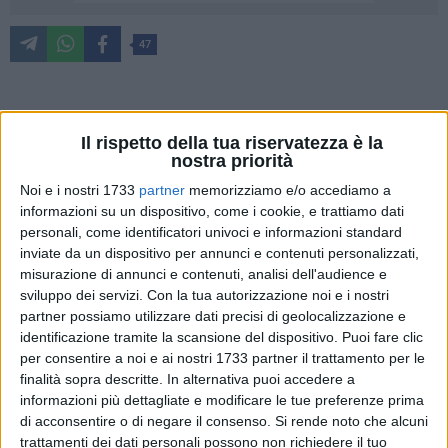
47
«Anche quest'anno, sabato 23 e domenica 24 settembre, il
Il rispetto della tua riservatezza è la
Ministero della Cultura aderisce alle Giornate Europee del
nostra priorità
Patrimonio (GEP), manifestazione promossa nel 1991 dal
Noi e i nostri 1733
partner
memorizziamo e/o accediamo a
Consiglio d'Europa e dalla Commissione Europea con
informazioni su un dispositivo, come i cookie, e trattiamo dati
l'intento di potenziare e favorire il dialogo e lo scambio in
personali, come identificatori univoci e informazioni standard
ambito culturale tra le Nazioni europee. Si tratta di
inviate da un dispositivo per annunci e contenuti personalizzati,
un'occasione di straordinaria importanza per riaffermare il
misurazione di annunci e contenuti, analisi dell'audience e
ruolo centrale della cultura nelle dinamiche della società
sviluppo dei servizi.
Con la tua autorizzazione noi e i nostri
italiana». Così l'archivista di Stato, Michele Grimaldi.
partner possiamo utilizzare dati precisi di geolocalizzazione e
identificazione tramite la scansione del dispositivo. Puoi fare clic
per consentire a noi e ai nostri 1733 partner il trattamento per le
«Nelle due giornate visite guidate, iniziative speciali e
finalità sopra descritte. In alternativa puoi accedere a
aperture straordinarie saranno organizzate nei luoghi della
informazioni più dettagliate e modificare le tue preferenze prima
cultura italiani sul tema: "Patrimonio InVita". Il tema italiano
di acconsentire o di negare il consenso.
Si rende noto che alcuni
delle GEP 2023 "Patrimonio InVita" riprende lo slogan
trattamenti dei dati personali possono non richiedere il tuo