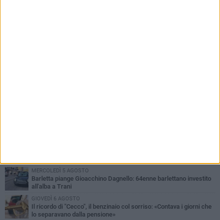
PIÙ LETTI QUESTA SETTIMANA
MERCOLEDÌ 5 AGOSTO
Barletta piange Gioacchino Dagnello: 64enne barlettano investito
all'alba a Trani
GIOVEDÌ 6 AGOSTO
Il ricordo di "Cecco", il benzinaio col sorriso: «Contava i giorni che
lo separavano dalla pensione»