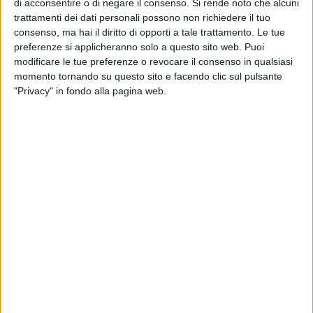
paesaggio costruito che ci circonda e un'opportunità per
di acconsentire o di negare il consenso.
Si rende noto che alcuni
trattamenti dei dati personali possono non richiedere il tuo
riscoprire l'architettura come espressione viva della storia.
consenso, ma hai il diritto di opporti a tale trattamento. Le tue
Per promuovere il patrimonio culturale italiano, le due
preferenze si applicheranno solo a questo sito web. Puoi
giornate del 27 e 28 settembre sono dedicate a mostre,
modificare le tue preferenze o revocare il consenso in qualsiasi
eventi, visite guidate nei luoghi della cultura pubblici e privati
momento tornando su questo sito e facendo clic sul pulsante
presenti su tutto il territorio nazionale.
"Privacy" in fondo alla pagina web.
Per la loro natura paneuropea, questi eventi tendono a riunire
i cittadini e contribuiscono a far emergere la dimensione
europea e il valore del patrimonio culturale nei 50 Stati
firmatari della Convenzione culturale europea. Ogni anno
sono organizzati oltre 70 mila eventi per sensibilizzare il
pubblico al patrimonio comune dell'Europa e alla necessità
di proteggerlo per le generazioni presenti e future. L'Archivio
di Stato di Barletta Andria Trani in questa ottica di
divulgazione e fruizione dei beni culturali, tesoro delle
comunità, ha allestito due proposte che colgono nel
significato pieno lo slogan della manifestazione.