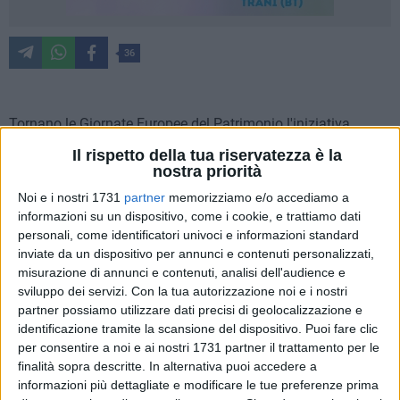
36
Tornano le Giornate Europee del Patrimonio l'iniziativa
promossa dal Consiglio d'Europa e dalla Commissione
Il rispetto della tua riservatezza è la
Europea fin dal 1991 per valorizzare il patrimonio culturale
nostra priorità
condiviso e incoraggiare la partecipazione attiva per la sua
Noi e i nostri 1731
partner
memorizziamo e/o accediamo a
salvaguardia. Le GEP (European Heritage Days) sono uno
informazioni su un dispositivo, come i cookie, e trattiamo dati
degli eventi culturali più estesi e partecipati a livello europeo.
personali, come identificatori univoci e informazioni standard
inviate da un dispositivo per annunci e contenuti personalizzati,
misurazione di annunci e contenuti, analisi dell'audience e
Il tema per il 2025 della manifestazione, coordinata in Italia
sviluppo dei servizi.
Con la tua autorizzazione noi e i nostri
dal Ministero della Cultura, è "Architetture: l'arte di costruire",
partner possiamo utilizzare dati precisi di geolocalizzazione e
traduzione di "Heritage and Architecture: Windows to the
identificazione tramite la scansione del dispositivo. Puoi fare clic
Past, Doors to the Future", lo slogan scelto dal Consiglio
per consentire a noi e ai nostri 1731 partner il trattamento per le
d'Europa e condiviso dagli Stati che aderiscono alle
finalità sopra descritte. In alternativa puoi accedere a
Giornate, un invito a riflettere sul valore culturale del
informazioni più dettagliate e modificare le tue preferenze prima