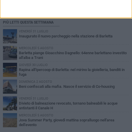
PIÙ LETTI QUESTA SETTIMANA
VENERDÌ 31 LUGLIO
Inaugurato il nuovo parcheggio nella stazione di Barletta
MERCOLEDÌ 5 AGOSTO
Barletta piange Gioacchino Dagnello: 64enne barlettano investito
all'alba a Trani
GIOVEDÌ 30 LUGLIO
Rapina all'Ipercoop di Barletta: nel mirino la gioielleria, banditi in
fuga
DOMENICA 2 AGOSTO
Beni confiscati alla mafia. Nasce il servizio di Co-housing
VENERDÌ 31 LUGLIO
Divieto di balneazione revocato, tornano balneabili le acque
antistanti il Canale H
MERCOLEDÌ 5 AGOSTO
Jova Summer Party, giovedì mattina sopralluogo nell'area
dell'evento