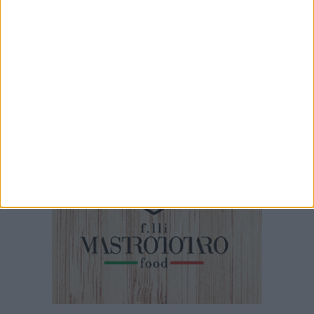
Ampliamento San Procopio, Collettivo Exit:
«Nessuna parola fine»
6 AGOSTO 2026
Ampliamento San Procopio, Trimigno: «Qual è
il vero parere di Arpa Puglia?»