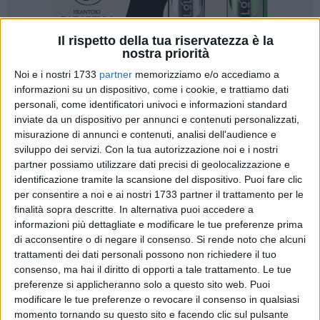
Il rispetto della tua riservatezza è la
nostra priorità
Noi e i nostri 1733
partner
memorizziamo e/o accediamo a
informazioni su un dispositivo, come i cookie, e trattiamo dati
21
personali, come identificatori univoci e informazioni standard
inviate da un dispositivo per annunci e contenuti personalizzati,
Esperienza e competenza: su questi due perni fa leva la
misurazione di annunci e contenuti, analisi dell'audience e
candidatura di Flavio Civita a consigliere regionale della
sviluppo dei servizi.
Con la tua autorizzazione noi e i nostri
Puglia. Il professionista andriese classe '79 ha deciso di
partner possiamo utilizzare dati precisi di geolocalizzazione e
scendere in campo per competere, tra le fila di Fratelli d'Italia,
identificazione tramite la scansione del dispositivo. Puoi fare clic
alle elezioni regionali del 23 e 24 novembre. «Una scelta -
per consentire a noi e ai nostri 1733 partner il trattamento per le
spiega - a servizio della comunità e del partito».
finalità sopra descritte. In alternativa puoi accedere a
informazioni più dettagliate e modificare le tue preferenze prima
di acconsentire o di negare il consenso.
Si rende noto che alcuni
Laureato in scienze politiche, Civita è commercialista da
trattamenti dei dati personali possono non richiedere il tuo
quasi vent'anni. Nel frattempo ha anche fondato due
consenso, ma hai il diritto di opporti a tale trattamento. Le tue
società, una di mediazione creditizia che oggi è diventata un
preferenze si applicheranno solo a questo sito web. Puoi
network nazionale e l'altra di consulenza e servizi alle
modificare le tue preferenze o revocare il consenso in qualsiasi
imprese. Poi, ha dato vita a una struttura ricettiva a pochi
momento tornando su questo sito e facendo clic sul pulsante