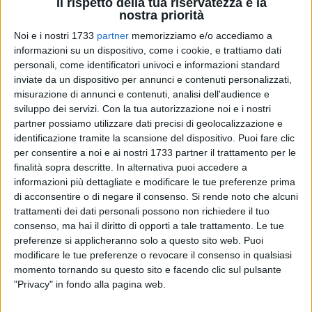
Il rispetto della tua riservatezza è la
nostra priorità
Noi e i nostri 1733
partner
memorizziamo e/o accediamo a
informazioni su un dispositivo, come i cookie, e trattiamo dati
personali, come identificatori univoci e informazioni standard
20
inviate da un dispositivo per annunci e contenuti personalizzati,
misurazione di annunci e contenuti, analisi dell'audience e
Di seguito si riporta la nota della la consigliera Spina che
sviluppo dei servizi.
Con la tua autorizzazione noi e i nostri
commenta l'ultima seduta del Consiglio Regionale che -di
partner possiamo utilizzare dati precisi di geolocalizzazione e
fatto- ha dato il via ufficiale alla campagna elettorale che si
identificazione tramite la scansione del dispositivo. Puoi fare clic
per consentire a noi e ai nostri 1733 partner il trattamento per le
chiuderà con le elezioni regionali del 23-24 novembre.
finalità sopra descritte. In alternativa puoi accedere a
informazioni più dettagliate e modificare le tue preferenze prima
L'approvazione del bilancio è solo una magra
di acconsentire o di negare il consenso.
Si rende noto che alcuni
consolazione per Michele Emiliano e la sua
trattamenti dei dati personali possono non richiedere il tuo
maggioranza. La sua seconda legislatura
consenso, ma hai il diritto di opporti a tale trattamento. Le tue
sicuramente non sarà ricordata per i risultati,
preferenze si applicheranno solo a questo sito web. Puoi
ma per i continui rinvii, per le sedute andate a
modificare le tue preferenze o revocare il consenso in qualsiasi
vuoto e per una maggioranza incapace di
momento tornando su questo sito e facendo clic sul pulsante
garantire stabilità e numeri per governare.
"Privacy" in fondo alla pagina web.
Quello di ieri è stato un commiato modesto
per il governatore Emiliano, che chiude dieci