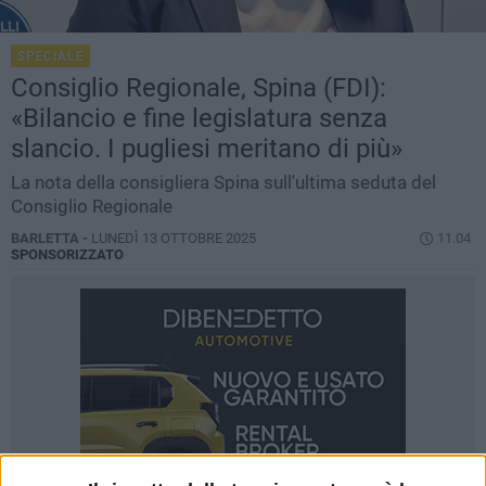
SPECIALE
Consiglio Regionale, Spina (FDI):
«Bilancio e fine legislatura senza
slancio. I pugliesi meritano di più»
La nota della consigliera Spina sull'ultima seduta del
Consiglio Regionale
BARLETTA -
LUNEDÌ 13 OTTOBRE 2025
11.04
SPONSORIZZATO