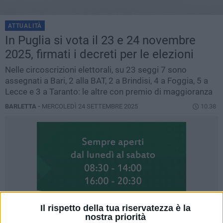
ATTUALITÀ
In Puglia si vota il 23 e 24 novembre
2025, firmati i decreti per le elezioni
Nelle circoscrizioni elettorali, su 23 seggi 7 sono
assegnati a Bari, 2 alla BAT, 2 a Brindisi, 4 a Foggia, 5 a
Lecce e 3 a Taranto: le altre con premio di maggioranza
BARLETTA -
MERCOLEDÌ 24 SETTEMBRE 2025
10.38
Il rispetto della tua riservatezza è la
nostra priorità