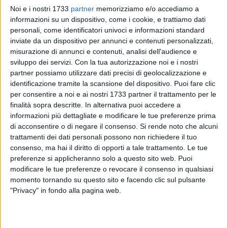
Noi e i nostri 1733
partner
memorizziamo e/o accediamo a
informazioni su un dispositivo, come i cookie, e trattiamo dati
personali, come identificatori univoci e informazioni standard
inviate da un dispositivo per annunci e contenuti personalizzati,
52
misurazione di annunci e contenuti, analisi dell'audience e
sviluppo dei servizi.
Con la tua autorizzazione noi e i nostri
partner possiamo utilizzare dati precisi di geolocalizzazione e
identificazione tramite la scansione del dispositivo. Puoi fare clic
È arrivata l'ufficialità sulle date per le elezioni regionali in
per consentire a noi e ai nostri 1733 partner il trattamento per le
Puglia: il presidente della Regione Puglia ha firmato oggi i
finalità sopra descritte. In alternativa puoi accedere a
decreti che indicono le consultazioni per l'elezione diretta del
informazioni più dettagliate e modificare le tue preferenze prima
Presidente della Giunta e del Consiglio regionale. I comizi
di acconsentire o di negare il consenso.
Si rende noto che alcuni
sono convocati per domenica 23 e lunedì 24 novembre 2025;
trattamenti dei dati personali possono non richiedere il tuo
le operazioni di voto si svolgeranno nella giornata di
consenso, ma hai il diritto di opporti a tale trattamento. Le tue
domenica, dalle ore 7 alle ore 23, e nella giornata di lunedì,
preferenze si applicheranno solo a questo sito web. Puoi
modificare le tue preferenze o revocare il consenso in qualsiasi
dalle ore 7 alle ore 15.
momento tornando su questo sito e facendo clic sul pulsante
"Privacy" in fondo alla pagina web.
Appena completate le operazioni di votazione e quelle di
riscontro dei votanti, avranno luogo, senza interruzioni, le
operazioni di scrutinio.