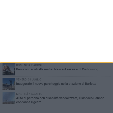
PIÙ LETTI QUESTA SETTIMANA
MERCOLEDÌ 5 AGOSTO
Barletta piange Gioacchino Dagnello: 64enne barlettano investito
all'alba a Trani
GIOVEDÌ 6 AGOSTO
Il ricordo di "Cecco", il benzinaio col sorriso: «Contava i giorni che
lo separavano dalla pensione»
MERCOLEDÌ 5 AGOSTO
Jova Summer Party, giovedì mattina sopralluogo nell'area
dell'evento
DOMENICA 2 AGOSTO
Beni confiscati alla mafia. Nasce il servizio di Co-housing
VENERDÌ 31 LUGLIO
Inaugurato il nuovo parcheggio nella stazione di Barletta
MARTEDÌ 4 AGOSTO
Auto di persona con disabilità vandalizzata, il sindaco Cannito
condanna il gesto