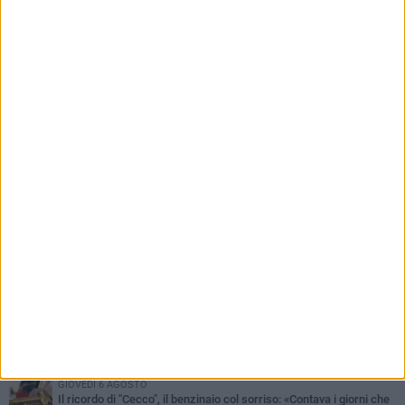
centrali delle elezioni amministrative del 2027»
PIÙ LETTI QUESTA SETTIMANA
MERCOLEDÌ 5 AGOSTO
Barletta piange Gioacchino Dagnello: 64enne barlettano investito
all'alba a Trani
GIOVEDÌ 6 AGOSTO
Il ricordo di "Cecco", il benzinaio col sorriso: «Contava i giorni che