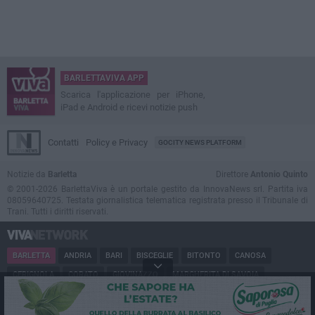
BARLETTAVIVA APP
Scarica l'applicazione per iPhone,
iPad e Android e ricevi notizie push
Contatti
Policy e Privacy
GOCITY NEWS PLATFORM
Notizie da
Barletta
Direttore
Antonio Quinto
© 2001-2026 BarlettaViva è un portale gestito da InnovaNews srl. Partita iva
08059640725. Testata giornalistica telematica registrata presso il Tribunale di
Trani. Tutti i diritti riservati.
BARLETTA
ANDRIA
BARI
BISCEGLIE
BITONTO
CANOSA
CERIGNOLA
CORATO
GIOVINAZZO
MARGHERITA DI SAVOIA
MINERVINO
MODUGNO
MOLFETTA
PUGLIA
RUVO
SAN FERDINANDO
SPINAZZOLA
TERLIZZI
TRANI
TRINITAPOLI