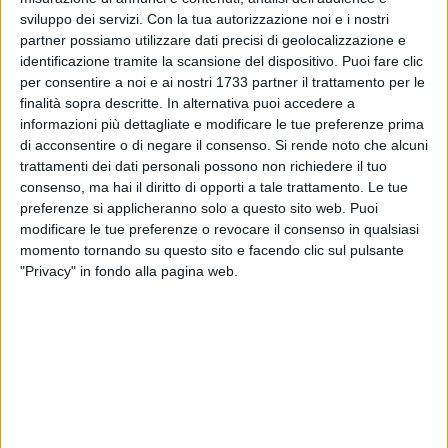
famiglie per effettuare la differenziata.
sviluppo dei servizi.
Con la tua autorizzazione noi e i nostri
partner possiamo utilizzare dati precisi di geolocalizzazione e
"Cosa ne pensa della raccolta porta a porta che partirà a
identificazione tramite la scansione del dispositivo. Puoi fare clic
breve nelle zone del Centro Storico e di Patalini? Crede che
per consentire a noi e ai nostri 1733 partner il trattamento per le
Barletta possa essere pronta ad accogliere quest'atto di
finalità sopra descritte. In alternativa puoi accedere a
informazioni più dettagliate e modificare le tue preferenze prima
civilizzazione?"
di acconsentire o di negare il consenso.
Si rende noto che alcuni
trattamenti dei dati personali possono non richiedere il tuo
Il
signor Giovanni
che vive in zona Patalini ci ha detto:
consenso, ma hai il diritto di opporti a tale trattamento. Le tue
«Credo che questa iniziativa promossa dal comune di
preferenze si applicheranno solo a questo sito web. Puoi
Barletta sarebbe dovuta arrivare molto prima (come mai?)
modificare le tue preferenze o revocare il consenso in qualsiasi
come è accaduto nei comuni dei nostri vicini del nord.
momento tornando su questo sito e facendo clic sul pulsante
Comunque meglio tardi che mai, l'importante è che il
"Privacy" in fondo alla pagina web.
comune o l'ente di competenza forniscano organizzazione e
risorse per permettere ai cittadini un' ottima collaborazione -
ha proseguito dicendo - ciò che so per certo è che si tratta di
un esperimento (ecco perché l'iniziativa è limitata solo a due
quartieri della città) e spero che la mentalità della maggior
parte dei cittadini non ancora entrati nell'ottica del riciclo
(come me) si convinca o si rassegni ad un nuovo e migliore