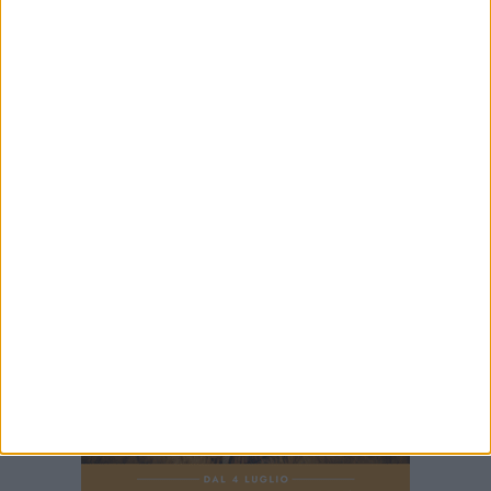
7 AGOSTO 2026
Ex Convento di Sant'Andrea, Calabrese e
Cardone: «Sviluppare una nuova visione sul
mare per Barletta»
7 AGOSTO 2026
Barletta ricorda don Gino Spadaro a vent’anni
dalla scomparsa
7 AGOSTO 2026
Cinema Fuori Museo, a Trani tre nuovi
appuntamenti tra i grandi classici del cinema