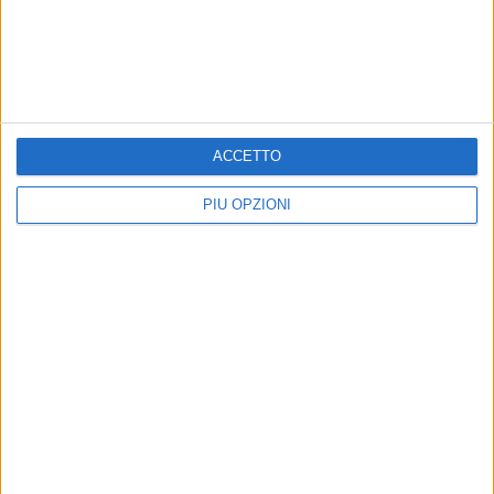
ACCETTO
PIÙ OPZIONI
Altri contenuti a tema