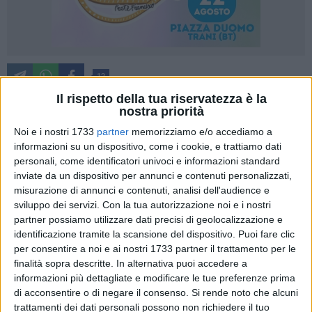
12
Il rispetto della tua riservatezza è la
nostra priorità
«Nella Legge di Bilancio approvata in Consiglio dei Ministri,
Noi e i nostri 1733
partner
memorizziamo e/o accediamo a
informazioni su un dispositivo, come i cookie, e trattiamo dati
purtroppo, mancano misure efficaci per la prevenzione dei
personali, come identificatori univoci e informazioni standard
rischi naturali. Auspico che il Parlamento, anche in virtù delle
inviate da un dispositivo per annunci e contenuti personalizzati,
recenti drammatiche calamità nazionali legate al dissesto
misurazione di annunci e contenuti, analisi dell'audience e
idrogeologico, sappia porre rimedio, in via emendativa,
sviluppo dei servizi.
Con la tua autorizzazione noi e i nostri
finanziando misure idonee per mitigare il rischio».
Così l'ex
partner possiamo utilizzare dati precisi di geolocalizzazione e
Senatore del Movimento 5 Stelle Ruggiero Quarto.
identificazione tramite la scansione del dispositivo. Puoi fare clic
per consentire a noi e ai nostri 1733 partner il trattamento per le
finalità sopra descritte. In alternativa puoi accedere a
«Ben sappiamo, che la prevenzione è determinante per la
informazioni più dettagliate e modificare le tue preferenze prima
mitigazione dei rischi naturali. Può salvare la vita ed è un
di acconsentire o di negare il consenso.
Si rende noto che alcuni
investimento a grande moltiplicatore, costando da un quarto
trattamenti dei dati personali possono non richiedere il tuo