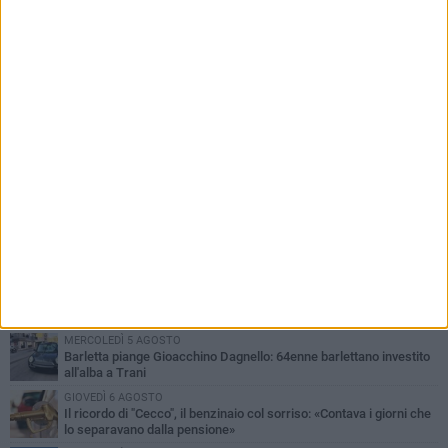
PIÙ LETTI QUESTA SETTIMANA
MERCOLEDÌ 5 AGOSTO
Barletta piange Gioacchino Dagnello: 64enne barlettano investito
all'alba a Trani
GIOVEDÌ 6 AGOSTO
Il ricordo di "Cecco", il benzinaio col sorriso: «Contava i giorni che
lo separavano dalla pensione»