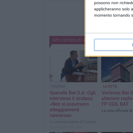
possono non richieder
applicheranno solo a
momento tornando su 
Altri contenuti a tema
POLITICA
LA CITTÀ
Querelle Bar.S.A.-Cgil,
Vertenza Bar.S
interviene il sindaco:
ulteriore replic
«Non si assumano
FP CGIL BAT
atteggiamenti
La nota ufficiale di
rancorosi»
Le considerazioni di Cannito
in una nota ufficiale.
«Confermo all'avvocatessa