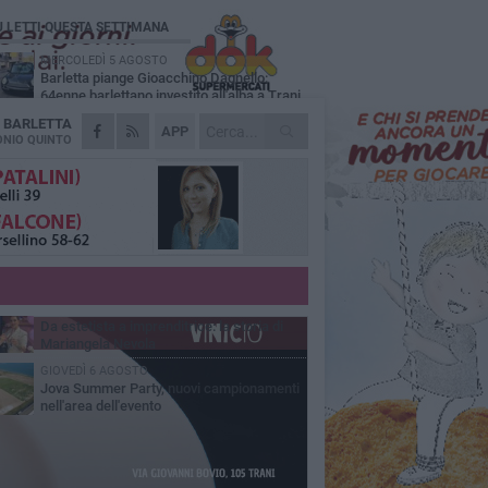
Ù LETTI QUESTA SETTIMANA
MERCOLEDÌ 5 AGOSTO
Barletta piange Gioacchino Dagnello:
64enne barlettano investito all'alba a Trani
A
BARLETTA
GIOVEDÌ 6 AGOSTO
APP
Il ricordo di "Cecco", il benzinaio col
NIO QUINTO
sorriso: «Contava i giorni che lo
paravano dalla pensione»
VENERDÌ 7 AGOSTO
Incidente sulla 16 bis a Barletta, traffico
bloccato verso Bari
MERCOLEDÌ 5 AGOSTO
Jova Summer Party, giovedì mattina
sopralluogo nell'area dell'evento
VENERDÌ 7 AGOSTO
Da estetista a imprenditrice: la storia di
Mariangela Nevola
GIOVEDÌ 6 AGOSTO
Jova Summer Party, nuovi campionamenti
nell'area dell'evento