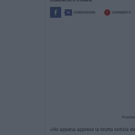
COMUNICATO STAMPA
46
CONDIVISIONI
1
COMMENTO
Powere
«Ho appena appreso la brutta notizia d