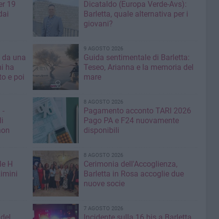
er 19
Dicataldo (Europa Verde-Avs):
dai
Barletta, quale alternativa per i
giovani?
9 AGOSTO 2026
a da una
Guida sentimentale di Barletta:
mi ha
Teseo, Arianna e la memoria del
mare
8 AGOSTO 2026
 -
Pagamento acconto TARI 2026
li
Pago PA e F24 nuovamente
non
disponibili
8 AGOSTO 2026
le H
Cerimonia dell'Accoglienza,
imini
Barletta in Rosa accoglie due
nuove socie
7 AGOSTO 2026
 del
Incidente sulla 16 bis a Barletta,