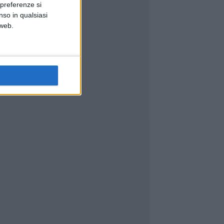
 preferenze si
nso in qualsiasi
 web.