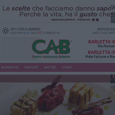
PI
35
°C
CIELO SERENO
NOTIZIE D
32°
OGGI MIN
24.5°
MAX
A
BARLETTA
DIRETTORE
ANTO
se
RUBRICHE
IREPORT
METEO
VIDEO