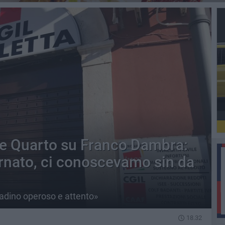
re Quarto su Franco Dambra:
rnato, ci conoscevamo sin da
tadino operoso e attento»
18.32