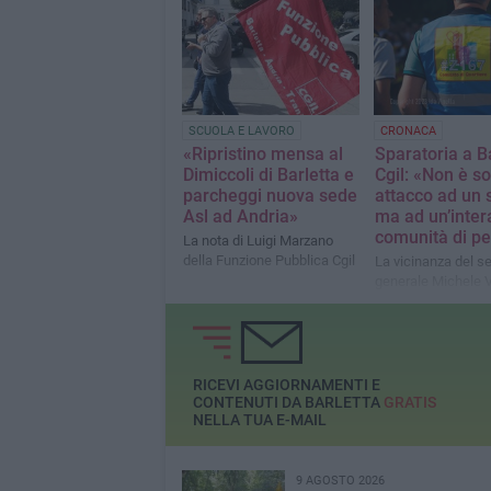
Alessia De Finis la mia
fiducia»
SCUOLA E LAVORO
CRONACA
«Ripristino mensa al
Sparatoria a Ba
Dimiccoli di Barletta e
Cgil: «Non è so
parcheggi nuova sede
attacco ad un 
Asl ad Andria»
ma ad un’inter
comunità di p
La nota di Luigi Marzano
della Funzione Pubblica Cgil
La vicinanza del se
generale Michele V
Di Bari
RICEVI AGGIORNAMENTI E
CONTENUTI DA BARLETTA
GRATIS
NELLA TUA E-MAIL
9 AGOSTO 2026