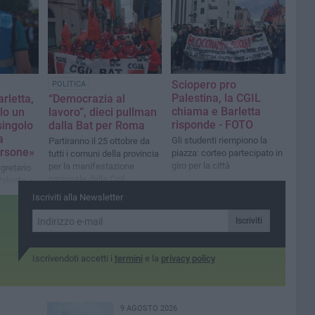
verifiche al Sindaco oltre
che un incontro urgente
all’azienda
Sciopero pro
POLITICA
Palestina, la CGIL
rletta,
“Democrazia al
chiama e Barletta
lo un
lavoro”, dieci pullman
risponde - FOTO
singolo
dalla Bat per Roma
a
Gli studenti riempiono la
Partiranno il 25 ottobre da
ersone»
piazza: corteo partecipato in
tutti i comuni della provincia
giro per la città
per la manifestazione
gretario
nazionale della Cgil
alente a
Iscriviti alla Newsletter
Iscriviti
Iscrivendoti accetti i
termini
e la
privacy policy
9 AGOSTO 2026