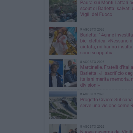
Paura sui Monti Lattari p
scout di Barletta: salvati 
Vigili del Fuoco
9 AGOSTO 2026
Barletta, 14enne investit
bici elettrica: «Nessuno 
aiutata, mi hanno insultato e poi
sono scappati»
8 AGOSTO 2026
Marcinelle, Fratelli d'Italia
Barletta: «Il sacrificio deg
italiani merita memoria, 
divisioni»
8 AGOSTO 2026
Progetto Civico: Sul cana
serve una visione come R
8 AGOSTO 2026
Nuova caserma dei Vigili