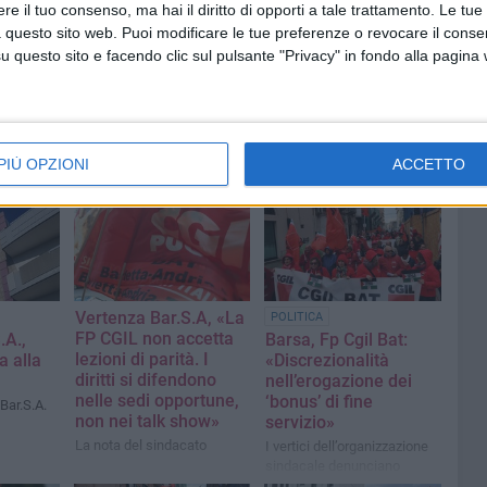
e il tuo consenso, ma hai il diritto di opporti a tale trattamento. Le tue
 questo sito web. Puoi modificare le tue preferenze o revocare il conse
questo sito e facendo clic sul pulsante "Privacy" in fondo alla pagina
PIÙ OPZIONI
ACCETTO
Vertenza Bar.S.A, «La
POLITICA
FP CGIL non accetta
.A.,
Barsa, Fp Cgil Bat:
lezioni di parità. I
a alla
«Discrezionalità
diritti si difendono
nell’erogazione dei
nelle sedi opportune,
‘bonus’ di fine
 Bar.S.A.
non nei talk show»
servizio»
La nota del sindacato
I vertici dell’organizzazione
sindacale denunciano
l’accaduto e chiedono