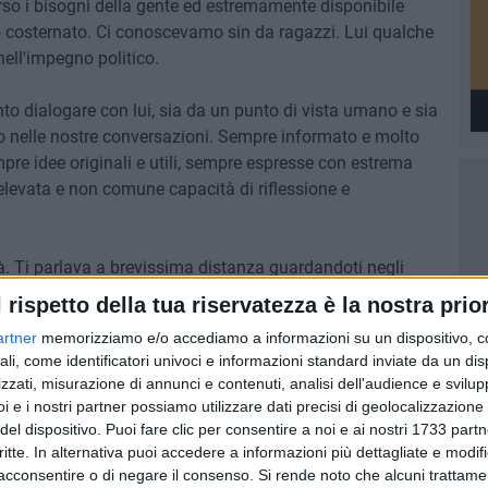
rso i bisogni della gente ed estremamente disponibile
o costernato. Ci conoscevamo sin da ragazzi. Lui qualche
ell'impegno politico.
o dialogare con lui, sia da un punto di vista umano e sia
mo nelle nostre conversazioni. Sempre informato e molto
pre idee originali e utili, sempre espresse con estrema
elevata e non comune capacità di riflessione e
à. Ti parlava a brevissima distanza guardandoti negli
ocuzione. Anche per questa caratteristica, era molto
l rispetto della tua riservatezza è la nostra prior
artner
memorizziamo e/o accediamo a informazioni su un dispositivo, c
la comunità cittadina, e non solo, non possa più godere
ali, come identificatori univoci e informazioni standard inviate da un di
mpio di cittadino operoso e attento. Grazie per averci
zzati, misurazione di annunci e contenuti, analisi dell'audience e svilupp
 profuma di Eternità» scrive il senatore Ruggiero Quarto.
i e i nostri partner possiamo utilizzare dati precisi di geolocalizzazione 
del dispositivo. Puoi fare clic per consentire a noi e ai nostri 1733 partn
critte. In alternativa puoi accedere a informazioni più dettagliate e modif
acconsentire o di negare il consenso.
Si rende noto che alcuni trattamen