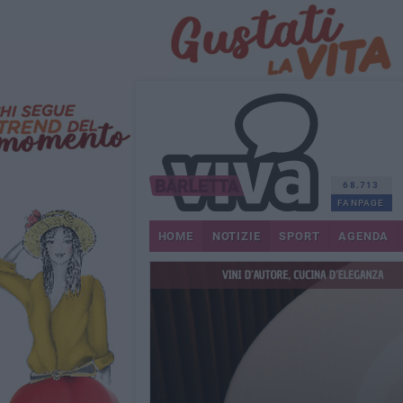
68.713
FANPAGE
HOME
NOTIZIE
SPORT
AGENDA