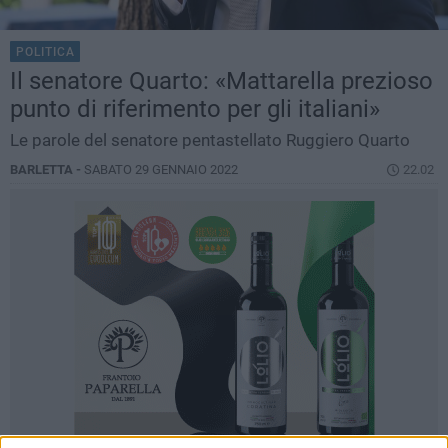
POLITICA
Il senatore Quarto: «Mattarella prezioso
punto di riferimento per gli italiani»
Le parole del senatore pentastellato Ruggiero Quarto
BARLETTA -
SABATO 29 GENNAIO 2022
22.02