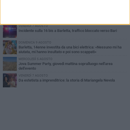
all'alba a Trani
GIOVEDÌ 6 AGOSTO
Il ricordo di "Cecco", il benzinaio col sorriso: «Contava i giorni che
lo separavano dalla pensione»
VENERDÌ 7 AGOSTO
Incidente sulla 16 bis a Barletta, traffico bloccato verso Bari
DOMENICA 9 AGOSTO
Barletta, 14enne investita da una bici elettrica: «Nessuno mi ha
aiutata, mi hanno insultato e poi sono scappati»
MERCOLEDÌ 5 AGOSTO
Jova Summer Party, giovedì mattina sopralluogo nell'area
dell'evento
VENERDÌ 7 AGOSTO
Da estetista a imprenditrice: la storia di Mariangela Nevola