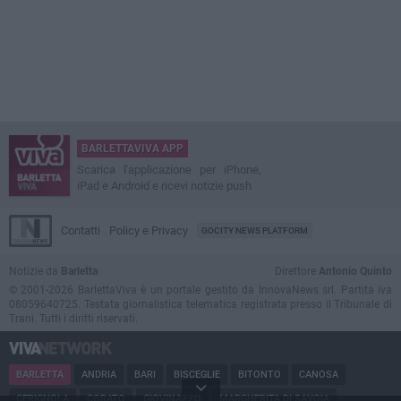
BARLETTAVIVA APP
Scarica l'applicazione per iPhone,
iPad e Android e ricevi notizie push
Contatti
Policy e Privacy
GOCITY NEWS PLATFORM
Notizie da
Barletta
Direttore
Antonio Quinto
© 2001-2026 BarlettaViva è un portale gestito da InnovaNews srl. Partita iva
08059640725. Testata giornalistica telematica registrata presso il Tribunale di
Trani. Tutti i diritti riservati.
BARLETTA
ANDRIA
BARI
BISCEGLIE
BITONTO
CANOSA
CERIGNOLA
CORATO
GIOVINAZZO
MARGHERITA DI SAVOIA