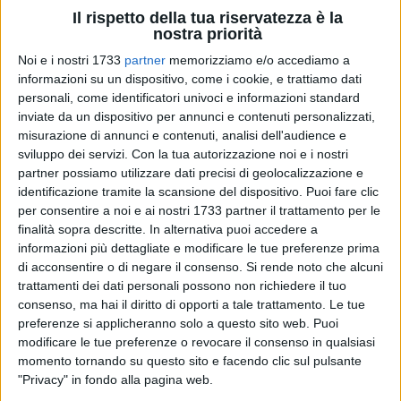
Il rispetto della tua riservatezza è la
nostra priorità
64
Noi e i nostri 1733
partner
memorizziamo e/o accediamo a
informazioni su un dispositivo, come i cookie, e trattiamo dati
personali, come identificatori univoci e informazioni standard
«Carissimi, a larghissima maggioranza con 759 voti, il
inviate da un dispositivo per annunci e contenuti personalizzati,
parlamento, in seduta comune, ha rieletto Sergio Mattarella
misurazione di annunci e contenuti, analisi dell'audience e
alla Presidenza della Repubblica». Interviene così il senatore
sviluppo dei servizi.
Con la tua autorizzazione noi e i nostri
partner possiamo utilizzare dati precisi di geolocalizzazione e
barlettano del Movimento 5 stelle Ruggiero Quarto subito
identificazione tramite la scansione del dispositivo. Puoi fare clic
dopo la rielezione di Mattarella a capo dello Stato.
per consentire a noi e ai nostri 1733 partner il trattamento per le
finalità sopra descritte. In alternativa puoi accedere a
POLITICA
Il Parlamento ha deciso: Sergio Mattarella
informazioni più dettagliate e modificare le tue preferenze prima
rieletto Presidente della Repubblica
di acconsentire o di negare il consenso.
Si rende noto che alcuni
trattamenti dei dati personali possono non richiedere il tuo
consenso, ma hai il diritto di opporti a tale trattamento. Le tue
«Una immensa attestazione di stima e fiducia verso il
preferenze si applicheranno solo a questo sito web. Puoi
modificare le tue preferenze o revocare il consenso in qualsiasi
Presidente Mattarella - aggiunge Quarto - che negli ultimi
momento tornando su questo sito e facendo clic sul pulsante
sette anni è stato un grande garante della nostra
"Privacy" in fondo alla pagina web.
Costituzione ed ha saputo assicurare al Paese la necessaria