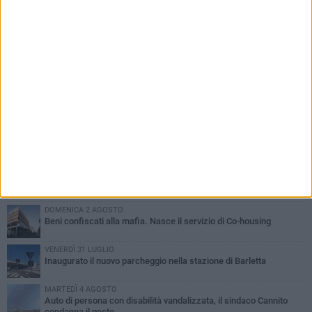
PIÙ LETTI QUESTA SETTIMANA
MERCOLEDÌ 5 AGOSTO
Barletta piange Gioacchino Dagnello: 64enne barlettano investito
all'alba a Trani
GIOVEDÌ 6 AGOSTO
Il ricordo di "Cecco", il benzinaio col sorriso: «Contava i giorni che
lo separavano dalla pensione»
MERCOLEDÌ 5 AGOSTO
Jova Summer Party, giovedì mattina sopralluogo nell'area
dell'evento
DOMENICA 2 AGOSTO
Beni confiscati alla mafia. Nasce il servizio di Co-housing
VENERDÌ 31 LUGLIO
Inaugurato il nuovo parcheggio nella stazione di Barletta
MARTEDÌ 4 AGOSTO
Auto di persona con disabilità vandalizzata, il sindaco Cannito
condanna il gesto