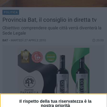
POLITICA
Provincia Bat, il consiglio in diretta tv
Obiettivo: comprendere quale città verrà diventerà la
Sede Legale
BAT -
MARTEDÌ 27 APRILE 2010
20.00
Il rispetto della tua riservatezza è la
nostra priorità