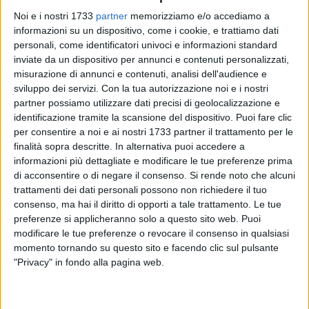
Noi e i nostri 1733
partner
memorizziamo e/o accediamo a
informazioni su un dispositivo, come i cookie, e trattiamo dati
A cura di
ESTER BINETTI
personali, come identificatori univoci e informazioni standard
inviate da un dispositivo per annunci e contenuti personalizzati,
misurazione di annunci e contenuti, analisi dell'audience e
sviluppo dei servizi.
Con la tua autorizzazione noi e i nostri
Super attesa per la seduta audio-video del Consiglio
partner possiamo utilizzare dati precisi di geolocalizzazione e
Provinciale del 28 e del 29 aprile 2010 in cui si punterà a
identificazione tramite la scansione del dispositivo. Puoi fare clic
comprendere a quale città verrà assegnata la Sede Legale
per consentire a noi e ai nostri 1733 partner il trattamento per le
della Bat. Ad avanzare tale richiesta sono state le cinque
finalità sopra descritte. In alternativa puoi accedere a
informazioni più dettagliate e modificare le tue preferenze prima
associazioni andriesi ("Io Ci Sono!", "Pro Andria Sesta
di acconsentire o di negare il consenso.
Si rende noto che alcuni
Provincia", "Libertà è Partecipazione", "Libera Associazione
trattamenti dei dati personali possono non richiedere il tuo
Civica", "Cittadini di Andria") che hanno chiesto
consenso, ma hai il diritto di opporti a tale trattamento. Le tue
l'autorizzazione per le riprese audio-video del Consiglio
preferenze si applicheranno solo a questo sito web. Puoi
Provinciale poiché argomento di pubblico interesse.
modificare le tue preferenze o revocare il consenso in qualsiasi
momento tornando su questo sito e facendo clic sul pulsante
In lizza fondamentalmente ci sono le città di Barletta ed
"Privacy" in fondo alla pagina web.
Andria. Ma è ancora tutto da decidere. Né, in questo ore,
sono trapelate indiscrezioni sulla scelta finale.