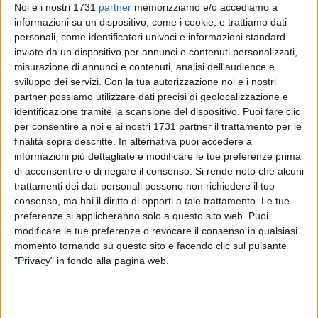
anche Paolo Romano, 29enne consigliere regionale Dem in
Noi e i nostri 1731
partner
memorizziamo e/o accediamo a
Regione Lombardia, nonché tra gli attivisti della Sumud
informazioni su un dispositivo, come i cookie, e trattiamo dati
Flotilla, il quale ha raccontato i particolari anche più
personali, come identificatori univoci e informazioni standard
drammatici del fermo e della detenzione in Israele.
inviate da un dispositivo per annunci e contenuti personalizzati,
misurazione di annunci e contenuti, analisi dell'audience e
sviluppo dei servizi.
Con la tua autorizzazione noi e i nostri
Romano ha lodato l'amministrazione uscente guidata da
partner possiamo utilizzare dati precisi di geolocalizzazione e
Michele Emiliano, sia per la buona amministrazione, e poi
identificazione tramite la scansione del dispositivo. Puoi fare clic
perché prima Regione italiana ad avere interrotto i rapporti
per consentire a noi e ai nostri 1731 partner il trattamento per le
commerciali con lo Stato d'Israele.
finalità sopra descritte. In alternativa puoi accedere a
informazioni più dettagliate e modificare le tue preferenze prima
di acconsentire o di negare il consenso.
Si rende noto che alcuni
trattamenti dei dati personali possono non richiedere il tuo
consenso, ma hai il diritto di opporti a tale trattamento. Le tue
preferenze si applicheranno solo a questo sito web. Puoi
modificare le tue preferenze o revocare il consenso in qualsiasi
momento tornando su questo sito e facendo clic sul pulsante
"Privacy" in fondo alla pagina web.