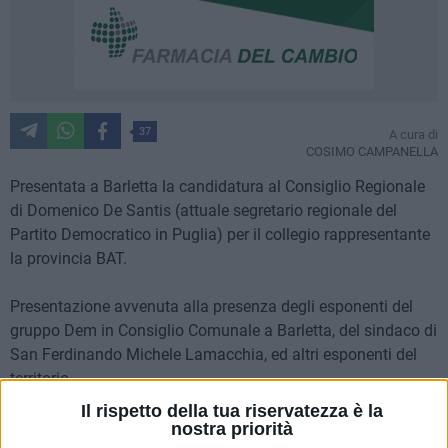
37
A cura di
COSIMO CAMPANELLA
Presentata a Barletta la candidatura al Consiglio Regionale
di Domenico De Santis (attuale segretario regionale del
Partito Democratico in Puglia) per il collegio rappresentante
la provincia BAT.
Presentazione avvenuta alla presenza degli esponenti del
gruppo Dem in Consiglio Comunale a Barletta, del sindaco di
San Ferdinando Michele Lamacchia, ed altri esponenti del
territorio.
Il rispetto della tua riservatezza è la
Ad appoggiare la candidatura di De Santis era presente
nostra priorità