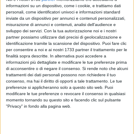
informazioni su un dispositivo, come i cookie, e trattiamo dati
personali, come identificatori univoci e informazioni standard
inviate da un dispositivo per annunci e contenuti personalizzati,
misurazione di annunci e contenuti, analisi dell'audience e
sviluppo dei servizi.
Con la tua autorizzazione noi e i nostri
partner possiamo utilizzare dati precisi di geolocalizzazione e
identificazione tramite la scansione del dispositivo. Puoi fare clic
"È incomprensibile la decisione del sindaco Cannito di tenere
per consentire a noi e ai nostri 1733 partner il trattamento per le
finalità sopra descritte. In alternativa puoi accedere a
chiuso il cimitero ogni pomeriggio e per l'intera giornata del
informazioni più dettagliate e modificare le tue preferenze prima
lunedì, nei mesi di luglio e agosto, senza tenere conto delle
di acconsentire o di negare il consenso.
Si rende noto che alcuni
esigenze dei cittadini. Non si tratta, infatti, soltanto di
trattamenti dei dati personali possono non richiedere il tuo
dimezzare un servizio, ma di privare tantissime famiglie del
consenso, ma hai il diritto di opporti a tale trattamento. Le tue
significato di quel luogo e del mesto conforto che vi trovano.
preferenze si applicheranno solo a questo sito web. Puoi
Sindaco, il Cimitero non è uno sportello, in quel Camposanto
modificare le tue preferenze o revocare il consenso in qualsiasi
ci sono le spoglie di figli, genitori, fratelli. Quel luogo è
momento tornando su questo sito e facendo clic sul pulsante
"Privacy" in fondo alla pagina web.
l'estremo legame con chi non c'è più. E nei mesi estivi,
soprattutto ad agosto, molti barlettani che vivono e lavorano
fuori, tornano in città e approfittano delle ferie anche per
recarsi al Cimitero. La sua decisione, caro Sindaco, è