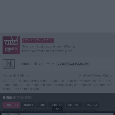
BARLETTAVIVA APP
Scarica l'applicazione per iPhone,
iPad e Android e ricevi notizie push
Contatti
Policy e Privacy
GOCITY NEWS PLATFORM
Notizie da
Barletta
Direttore
Antonio Quinto
© 2001-2026 BarlettaViva è un portale gestito da InnovaNews srl. Partita iva
08059640725. Testata giornalistica telematica registrata presso il Tribunale di
Trani. Tutti i diritti riservati.
BARLETTA
ANDRIA
BARI
BISCEGLIE
BITONTO
CANOSA
CERIGNOLA
CORATO
GIOVINAZZO
MARGHERITA DI SAVOIA