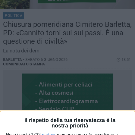
POLITICA
Chiusura pomeridiana Cimitero Barletta,
PD: «Cannito torni sui sui passi. È una
questione di civiltà»
La nota dei dem
BARLETTA -
SABATO 6 GIUGNO 2026
18.51
COMUNICATO STAMPA
Il rispetto della tua riservatezza è la
nostra priorità
Noi e i nostri 1733
partner
memorizziamo e/o accediamo a