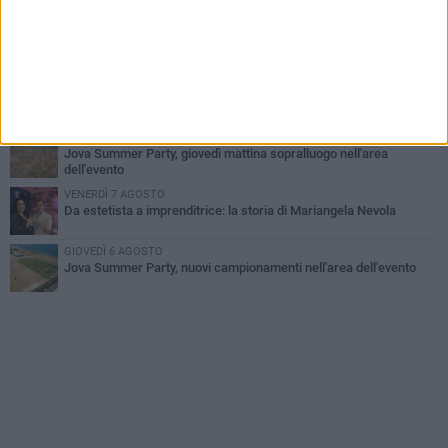
GIOVEDÌ 6 AGOSTO
Il ricordo di "Cecco", il benzinaio col sorriso: «Contava i giorni che
lo separavano dalla pensione»
VENERDÌ 7 AGOSTO
Incidente sulla 16 bis a Barletta, traffico bloccato verso Bari
MERCOLEDÌ 5 AGOSTO
Jova Summer Party, giovedì mattina sopralluogo nell'area
dell'evento
VENERDÌ 7 AGOSTO
Da estetista a imprenditrice: la storia di Mariangela Nevola
GIOVEDÌ 6 AGOSTO
Jova Summer Party, nuovi campionamenti nell'area dell'evento