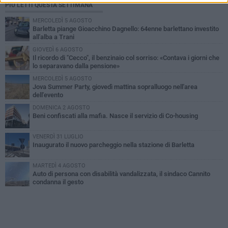
PIÙ LETTI QUESTA SETTIMANA
MERCOLEDÌ 5 AGOSTO
Barletta piange Gioacchino Dagnello: 64enne barlettano investito
all'alba a Trani
GIOVEDÌ 6 AGOSTO
Il ricordo di "Cecco", il benzinaio col sorriso: «Contava i giorni che
lo separavano dalla pensione»
MERCOLEDÌ 5 AGOSTO
Jova Summer Party, giovedì mattina sopralluogo nell'area
dell'evento
DOMENICA 2 AGOSTO
Beni confiscati alla mafia. Nasce il servizio di Co-housing
VENERDÌ 31 LUGLIO
Inaugurato il nuovo parcheggio nella stazione di Barletta
MARTEDÌ 4 AGOSTO
Auto di persona con disabilità vandalizzata, il sindaco Cannito
condanna il gesto