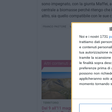
sono impegnato, con la giunta Maffei, a s
centrale a biomasse perché ritengo che i
altro, sia quello compatibile con le sue c
FRANCO PASTORE
MURGIA
PARCO NAZIONALE DE
I
Noi e i nostri 1731
p
trattiamo dati person
e contenuti personali
tua autorizzazione no
tramite la scansione 
le finalità sopra des
Altri contenuti a tema
preferenze prima di 
possono non richieder
applicheranno solo a
momento tornando su 
TERRITORIO
EVENTI
Dal 9 all’11 maggio a
Presentata in