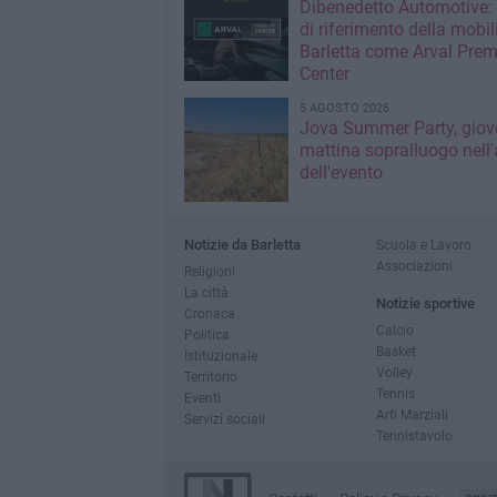
Dibenedetto Automotive: 
di riferimento della mobil
Barletta come Arval Pre
Center
5 AGOSTO 2026
Jova Summer Party, giov
mattina sopralluogo nell'
dell'evento
Notizie da Barletta
Scuola e Lavoro
Associazioni
Religioni
La città
Notizie sportive
Cronaca
Calcio
Politica
Basket
Istituzionale
Volley
Territorio
Tennis
Eventi
Arti Marziali
Servizi sociali
Tennistavolo