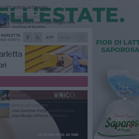
Ù LETTI QUESTA SETTIMANA
VENERDÌ 31 LUGLIO
Inaugurato il nuovo parcheggio nella
stazione di Barletta
A
BARLETTA
MERCOLEDÌ 5 AGOSTO
APP
Barletta piange Gioacchino Dagnello:
NIO QUINTO
64enne barlettano investito all'alba a Trani
GIOVEDÌ 30 LUGLIO
Rapina all'Ipercoop di Barletta: nel mirino la
gioielleria, banditi in fuga
DOMENICA 2 AGOSTO
Beni confiscati alla mafia. Nasce il servizio
di Co-housing
VENERDÌ 31 LUGLIO
Divieto di balneazione revocato, tornano
balneabili le acque antistanti il Canale H
MERCOLEDÌ 5 AGOSTO
Jova Summer Party, giovedì mattina
sopralluogo nell'area dell'evento