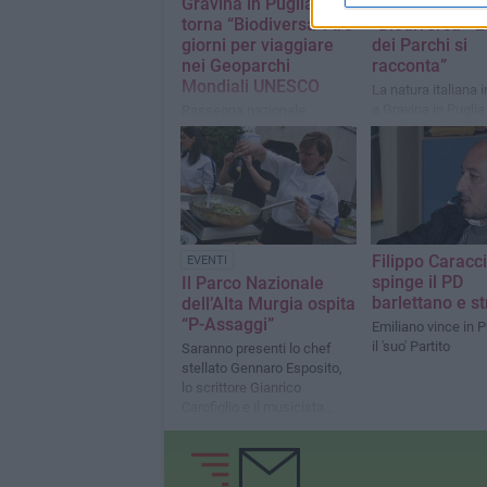
Gravina in Puglia
conferenza s
torna “Biodiversa”: tre
“Biodiversa - L’
giorni per viaggiare
dei Parchi si
nei Geoparchi
racconta”
Mondiali UNESCO
La natura italiana 
a Gravina in Puglia
Rassegna nazionale
celebrare i 20 anni
dedicata alle aree protette
Nazionale dell’Alta
italiane, promossa dal Parco
Nazionale dell’Alta Murgia
Filippo Caracc
EVENTI
spinge il PD
Il Parco Nazionale
barlettano e s
dell’Alta Murgia ospita
“P-Assaggi”
Emiliano vince in P
il 'suo' Partito
Saranno presenti lo chef
stellato Gennaro Esposito,
lo scrittore Gianrico
Carofiglio e il musicista
Matthew Lee