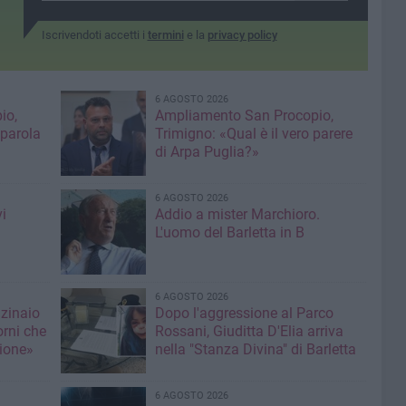
Iscrivendoti accetti i
termini
e la
privacy policy
6 AGOSTO 2026
io,
Ampliamento San Procopio,
 parola
Trimigno: «Qual è il vero parere
di Arpa Puglia?»
6 AGOSTO 2026
i
Addio a mister Marchioro.
L'uomo del Barletta in B
6 AGOSTO 2026
nzinaio
Dopo l'aggressione al Parco
orni che
Rossani, Giuditta D'Elia arriva
ione»
nella "Stanza Divina" di Barletta
6 AGOSTO 2026