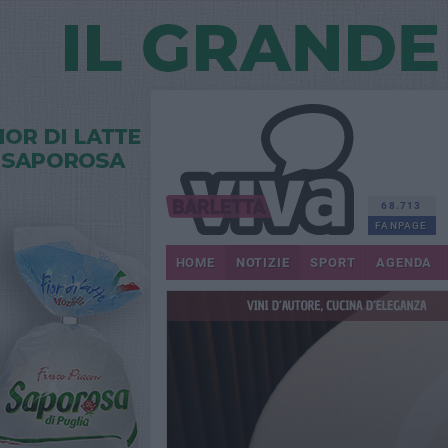
68.713
FANPAGE
HOME
NOTIZIE
SPORT
AGENDA