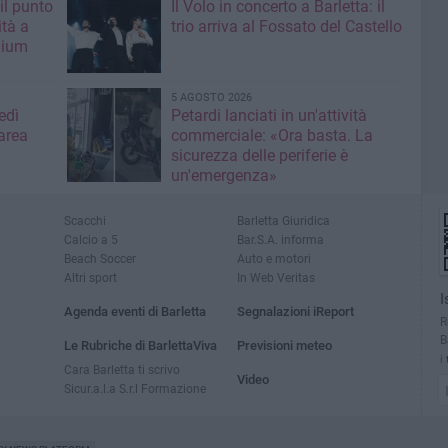
il punto
Il Volo in concerto a Barletta: il
ità a
trio arriva al Fossato del Castello
mium
5 AGOSTO 2026
edì
Petardi lanciati in un'attività
area
commerciale: «Ora basta. La
sicurezza delle periferie è
un'emergenza»
Scacchi
Barletta Giuridica
Calcio a 5
Bar.S.A. informa
Beach Soccer
Auto e motori
Altri sport
In Web Veritas
I
Agenda eventi di Barletta
Segnalazioni iReport
R
B
Le Rubriche di BarlettaViva
Previsioni meteo
i
Cara Barletta ti scrivo
Video
Sicur.a.l.a S.r.l Formazione