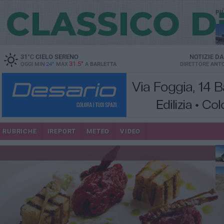
PI
31
°C
CIELO SERENO
NOTIZIE D
31.5°
OGGI MIN
24°
MAX
A
BARLETTA
DIRETTORE
ANTO
RUBRICHE
IREPORT
METEO
VIDEO