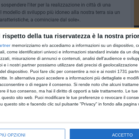
ospendere l'iter per la realizzazione in città di una
l modello di sviluppo più idoneo alla nostra terra sia un
aratteristiche, a cominciare dal sole».
LL'ALTA MURGIA
l rispetto della tua riservatezza è la nostra prior
artner
memorizziamo e/o accediamo a informazioni su un dispositivo, c
ali, come identificatori univoci e informazioni standard inviate da un di
zzati, misurazione di annunci e contenuti, analisi dell'audience e svilupp
i e i nostri partner possiamo utilizzare dati precisi di geolocalizzazione 
del dispositivo. Puoi fare clic per consentire a noi e ai nostri 1731 partn
critte. In alternativa puoi accedere a informazioni più dettagliate e modif
acconsentire o di negare il consenso.
Si rende noto che alcuni trattamen
e il tuo consenso, ma hai il diritto di opporti a tale trattamento. Le tue
 questo sito web. Puoi modificare le tue preferenze o revocare il conse
questo sito e facendo clic sul pulsante "Privacy" in fondo alla pagina
TERRITORIO
TERRITORIO
Chiuse e trattate
Parco nazionale
PIÙ OPZIONI
ACCETTO