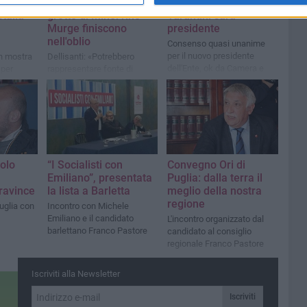
tampa
come discariche, le
dell'Alta Murgia,
Italia
grotte di Minervino
Tarantini sarà
Murge finiscono
presidente
nell'oblio
Consenso quasi unanime
per il nuovo presidente
in mostra
Dellisanti: «Potrebbero
dell'Ente, ok da Camera e
 per
rappresentare fonte di
Senato
 del Parco
attrazione per il turismo
 Murgia
speleologico»
“I Socialisti con
iolo
Convegno Ori di
Emiliano”, presentata
Puglia: dalla terra il
la lista a Barletta
travince
meglio della nostra
regione
Incontro con Michele
uglia con
Emiliano e il candidato
L'incontro organizzato dal
barlettano Franco Pastore
candidato al consiglio
regionale Franco Pastore
Iscriviti alla Newsletter
Iscriviti