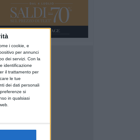
ità
ome i cookie, e
spositivo per annunci
o dei servizi.
Con la
e identificazione
er il trattamento per
icare le tue
ti dei dati personali
 preferenze si
nso in qualsiasi
 web.