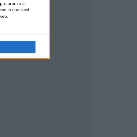
 preferenze si
nso in qualsiasi
 web.