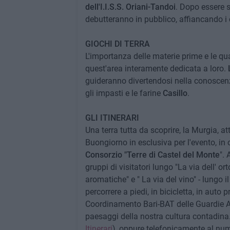
dell'I.I.S.S. Oriani-Tandoi
. Dopo essere st
debutteranno in pubblico, affiancando i c
GIOCHI DI TERRA
L'importanza delle materie prime e le qua
quest'area interamente dedicata a loro.
guideranno divertendosi nella conoscenza
gli impasti e le farine
Casillo
.
GLI ITINERARI
Una terra tutta da scoprire, la Murgia, at
Buongiorno in esclusiva per l'evento, in 
Consorzio "Terre di Castel del Monte
".
gruppi di visitatori lungo "La via dell' ort
aromatiche" e " La via del vino" - lungo i
percorrere a piedi, in bicicletta, in auto 
Coordinamento Bari-BAT delle Guardie Amb
paesaggi della nostra cultura contadina. 
Itinerari
), oppure telefonicamente al num