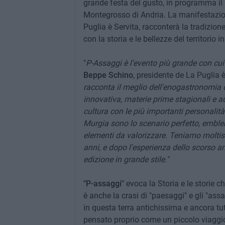
grande festa del gusto, in programma i
Montegrosso di Andria. La manifestazio
Puglia è Servita, racconterà la tradizio
con la storia e le bellezze del territorio i
"
P-Assaggi è l'evento più grande con cu
Beppe Schino
, presidente de La Puglia 
racconta il meglio dell'enogastronomia del
innovativa, materie prime stagionali e au
cultura con le più importanti personalità
Murgia sono lo scenario perfetto, emblem
elementi da valorizzare. Teniamo molti
anni, e dopo l'esperienza dello scorso a
edizione in grande stile."
"P-assaggi"
evoca la Storia e le storie c
è anche la crasi di "paesaggi" e gli "ass
in questa terra antichissima e ancora tu
pensato proprio come un piccolo viaggio, 