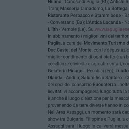
Nunno
- Canosa di Puglia (Bt);
Antichi S
Trani;
Masseria Cimadomo
,
La Bottega D
Ristorante Perbacco
e
Stammibene
- Ba
- Conversano (Ba);
L'Antica Locanda
- No
Lilith
- Vernole (Le). Su
www.lapugliaese
In abbinamento i migliori vini del territo
Puglia
, a cura del
Movimento Turismo de
Doc Castel del Monte
, con le degustazi
miglior condimento di ogni piatto è un 
eccellenze olivicole e agroalimentari, con
Gelateria Pinagel
- Peschici (Fg);
Tuorlo
Olanda
- Andria;
Salumificio Santoro
- Ci
dei soci del consorzio
Buonaterra
. Inolt
lievitati vi accompagnerà lungo tutta la 
è anche il luogo d'elezione per la mescola
provenendo da terre diverse hanno in co
Nell'Area Assaggi, un momento sarà dedi
show tra Bulgaria, Filippine e Puglia, a
Assaggi sarà il luogo in cui verrà messa