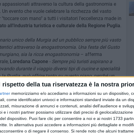
 e appassionati attraverso la cultura della gastronomia e
ia. Un evento che vuole celebrare la ricchezza del vasto
toccare con mano" a tutti i visitatori l'eccellenza made in
to all'Industria turistica e culturale della Regione Puglia
.
enario unico della Murgia ad un pubblico sempre più vasto
utentici attraverso la enogastronomia. Una festa del Gusto
 murgiano, sia la ricca enogastronomia
– afferma
rale,
Loredana Capone
-
Sempre più turisti aspirano a
ando durante il viaggio diversi tipi di cucine e specialità
a la Puglia, può offrire tanto su questo piano, perché un
sapori. Quelli genuini di un territorio generoso, con una
l rispetto della tua riservatezza è la nostra prior
ente legata alla terra e ai suoi frutti, che conquista per
artner
memorizziamo e/o accediamo a informazioni su un dispositivo, c
varietà. Con il Piano strategico Puglia 365 puntiamo sul
ali, come identificatori univoci e informazioni standard inviate da un di
o ancora poco i sapori che da secoli si tramanda
zzati, misurazione di annunci e contenuti, analisi dell'audience e svilupp
 una volta, pur spesso rivisitati da chef contemporanei.
i e i nostri partner possiamo utilizzare dati precisi di geolocalizzazione 
 organizzazione del prodotto enogastronomico perché
del dispositivo. Puoi fare clic per consentire a noi e ai nostri 1733 partn
critte. In alternativa puoi accedere a informazioni più dettagliate e modif
iamo ancora meta turistica grazie al cibo. Ben vengano
acconsentire o di negare il consenso.
Si rende noto che alcuni trattamen
anizzata da Tirsomedia perché vanno proprio nella