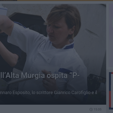
ll’Alta Murgia ospita “P-
naro Esposito, lo scrittore Gianrico Carofiglio e il
15.05