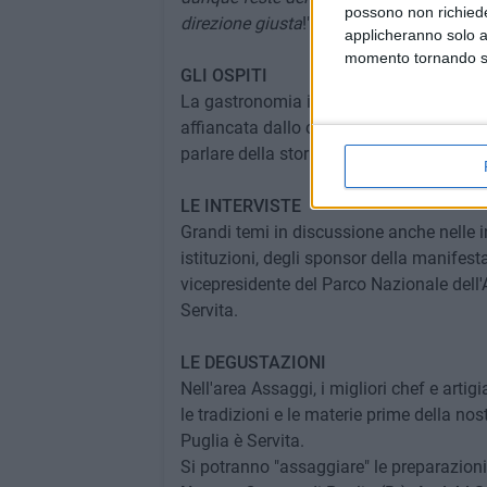
possono non richieder
direzione giusta
!"
applicheranno solo a
momento tornando su 
GLI OSPITI
La gastronomia incontra la cultura nel t
affiancata dallo chef 2 stelle Michelin G
parlare della storia e del futuro del tur
LE INTERVISTE
Grandi temi in discussione anche nelle i
istituzioni, degli sponsor della manifesta
vicepresidente del Parco Nazionale dell'
Servita.
LE DEGUSTAZIONI
Nell'area Assaggi, i migliori chef e artig
le tradizioni e le materie prime della nos
Puglia è Servita.
Si potranno "assaggiare" le preparazioni