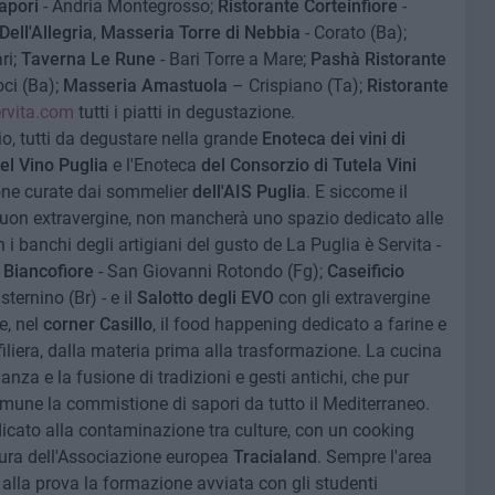
apori
- Andria Montegrosso;
Ristorante Corteinfiore
-
ell'Allegria
,
Masseria Torre di Nebbia
- Corato (Ba);
ri;
Taverna Le Rune
- Bari Torre a Mare;
Pashà Ristorante
ci (Ba);
Masseria Amastuola
– Crispiano (Ta);
Ristorante
rvita.com
tutti i piatti in degustazione.
rio, tutti da degustare nella grande
Enoteca dei vini di
l Vino Puglia
e l'Enoteca
del Consorzio di Tutela Vini
one curate dai sommelier
dell'AIS Puglia
. E siccome il
buon extravergine, non mancherà uno spazio dedicato alle
 i banchi degli artigiani del gusto de La Puglia è Servita -
 Biancofiore
- San Giovanni Rotondo (Fg);
Caseificio
sternino (Br) - e il
Salotto degli EVO
con gli extravergine
re, nel
corner Casillo
, il food happening dedicato a farine e
filiera, dalla materia prima alla trasformazione. La cucina
nza e la fusione di tradizioni e gesti antichi, che pur
mune la commistione di sapori da tutto il Mediterraneo.
cato alla contaminazione tra culture, con un cooking
 cura dell'Associazione europea
Tracialand
. Sempre l'area
 alla prova la formazione avviata con gli studenti