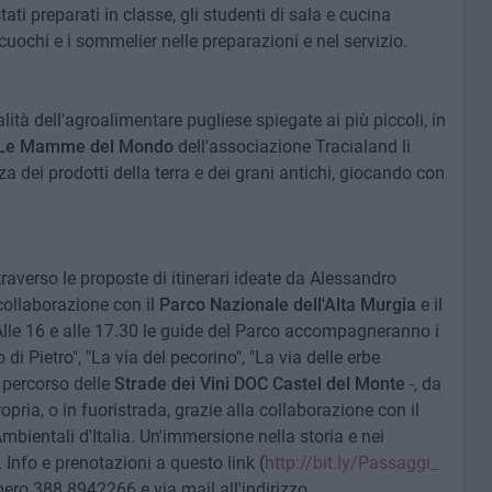
ati preparati in classe, gli studenti di sala e cucina
uochi e i sommelier nelle preparazioni e nel servizio.
lità dell'agroalimentare pugliese spiegate ai più piccoli, in
Le Mamme del Mondo
dell'associazione Tracialand li
 dei prodotti della terra e dei grani antichi, giocando con
traverso le proposte di itinerari ideate da Alessandro
collaborazione con il
Parco Nazionale dell'Alta Murgia
e il
 Alle 16 e alle 17.30 le guide del Parco accompagneranno i
o di Pietro", "La via del pecorino", "La via delle erbe
l percorso delle
Strade dei Vini DOC Castel del Monte
-, da
propria, o in fuoristrada, grazie alla collaborazione con il
ientali d'Italia. Un'immersione nella storia e nei
Info e prenotazioni a questo link (
http://bit.ly/Passaggi_
ero 388 8942266 e via mail all'indirizzo