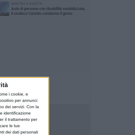
MARTEDÌ 4 AGOSTO
Auto di persona con disabilità vandalizzata,
il sindaco Cannito condanna il gesto
ità
ome i cookie, e
spositivo per annunci
o dei servizi.
Con la
e identificazione
er il trattamento per
icare le tue
ti dei dati personali