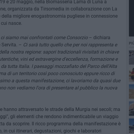
l 19 e 20 maggio, nella Biomasseria Lama di Luna a
ne, organizzata da Tirsomedia in collaborazione con La
ne della migliore enogastronomia pugliese in connessione
n cui nasce.
i ci siamo mai confrontati come Consorzio
– dichiara
PI
è Servita. –
Ci sarà tutto quello che per noi rappresenta e
la nostra regione: sapori tradizionali rivisitati in chiave
tentiche, vini ed extravergine d'eccellenza, formazione e
 da tutta Italia. I paesaggi mozzafiato del Parco dell'Alta
a di un territorio così poco conosciuto eppure ricco di
ssimo a questa manifestazione, ci lavoriamo da quasi due
se
nno non vediamo l'ora di presentare al pubblico la nuova
he hanno attraversato le strade della Murgia nei secoli; ma
aggi", gli elementi che rendono indimenticabile un viaggio
tta da scoprire. Il ricco programma della manifestazione è
in cui itinerari, degustazioni, giochi e laboratori