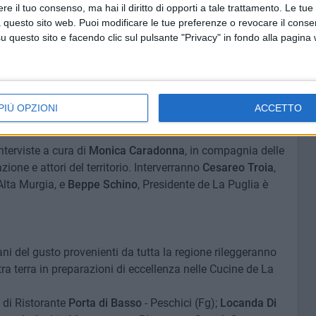
e il tuo consenso, ma hai il diritto di opporti a tale trattamento. Le tue
 questo sito web. Puoi modificare le tue preferenze o revocare il conse
questo sito e facendo clic sul pulsante "Privacy" in fondo alla pagina
alk condotto da Licia Granello, food editor di Repubblica,
ennaro Esposito e dallo scrittore Gianrico Carofiglio, per
ismo enogastronomico in Puglia.
PIÙ OPZIONI
ACCETTO
nterviste a cura di
Monica Caradonna
, in compagnia delle
zione e attori del territorio. Interverranno
Cesareo Troia
,
Alta Murgia, e
Beppe Schino
, Presidente de La Puglia è
iani del gusto provenienti da tutta la regione rileggeranno
tra terra in preparazioni di eccellenza nelle Cucine de La
 di Ristorante
Porta di Basso
- Peschici (Fg);
Locanda Di