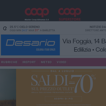
25.5
°C
CIELO SERENO
NOTIZIE D
31°
OGGI MIN
24.5°
MAX
A
BARLETTA
DIRETTORE
ANTO
RUBRICHE
IREPORT
METEO
VIDEO