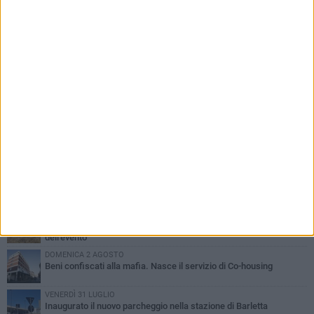
PIÙ LETTI QUESTA SETTIMANA
MERCOLEDÌ 5 AGOSTO
Barletta piange Gioacchino Dagnello: 64enne barlettano investito
all'alba a Trani
GIOVEDÌ 6 AGOSTO
Il ricordo di "Cecco", il benzinaio col sorriso: «Contava i giorni che
lo separavano dalla pensione»
MERCOLEDÌ 5 AGOSTO
Jova Summer Party, giovedì mattina sopralluogo nell'area
dell'evento
DOMENICA 2 AGOSTO
Beni confiscati alla mafia. Nasce il servizio di Co-housing
VENERDÌ 31 LUGLIO
Inaugurato il nuovo parcheggio nella stazione di Barletta