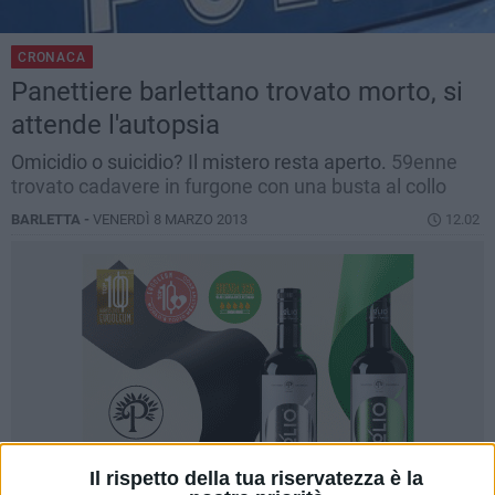
CRONACA
Panettiere barlettano trovato morto, si
attende l'autopsia
Omicidio o suicidio? Il mistero resta aperto.
59enne
trovato cadavere in furgone con una busta al collo
BARLETTA -
VENERDÌ 8 MARZO 2013
12.02
Il rispetto della tua riservatezza è la