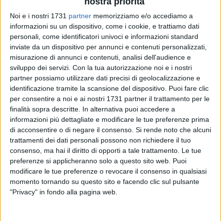
nostra priorità
Noi e i nostri 1731
partner
memorizziamo e/o accediamo a
informazioni su un dispositivo, come i cookie, e trattiamo dati
personali, come identificatori univoci e informazioni standard
inviate da un dispositivo per annunci e contenuti personalizzati,
misurazione di annunci e contenuti, analisi dell'audience e
sviluppo dei servizi.
Con la tua autorizzazione noi e i nostri
Il magistrato del Tribunale di Trani, Fabio Buquicchio, ha
partner possiamo utilizzare dati precisi di geolocalizzazione e
stabilito l'autopsia sul corpo del panettiere barlettano di 59
identificazione tramite la scansione del dispositivo. Puoi fare clic
anni trovato cadavere ieri pomeriggio all'interno di un
per consentire a noi e ai nostri 1731 partner il trattamento per le
finalità sopra descritte. In alternativa puoi accedere a
furgone parcheggiato in zona "Le Paludi", località a confine
informazioni più dettagliate e modificare le tue preferenze prima
tra i territori di Barletta e Trani in con. Sarà il professor
di acconsentire o di negare il consenso.
Si rende noto che alcuni
Biagio Solarino a occuparsi del caso che ieri ha scosso la
trattamenti dei dati personali possono non richiedere il tuo
città: il corpo si trova ora presso l'obitorio dell'ospedale
consenso, ma hai il diritto di opporti a tale trattamento. Le tue
"Dimiccoli" di Barletta. L'uomo era stato trovato nel primo
preferenze si applicheranno solo a questo sito web. Puoi
pomeriggio all'interno di un furgone parcheggiato sulla
modificare le tue preferenze o revocare il consenso in qualsiasi
strada principale che collega la zona Ariscianne con l'uscita
momento tornando su questo sito e facendo clic sul pulsante
"Privacy" in fondo alla pagina web.
della strada statale 16 bis Boccadoro. I suoi familiari,
allarmati per le mancate risposte dell'uomo sul suo cellulare,
hanno prontamente allertato i carabinieri, che hanno hanno