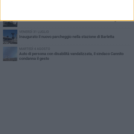
Jova Summer Party, giovedì mattina sopralluogo nell'area
dell'evento
DOMENICA 2 AGOSTO
Beni confiscati alla mafia. Nasce il servizio di Co-housing
VENERDÌ 31 LUGLIO
Inaugurato il nuovo parcheggio nella stazione di Barletta
MARTEDÌ 4 AGOSTO
Auto di persona con disabilità vandalizzata, il sindaco Cannito
condanna il gesto