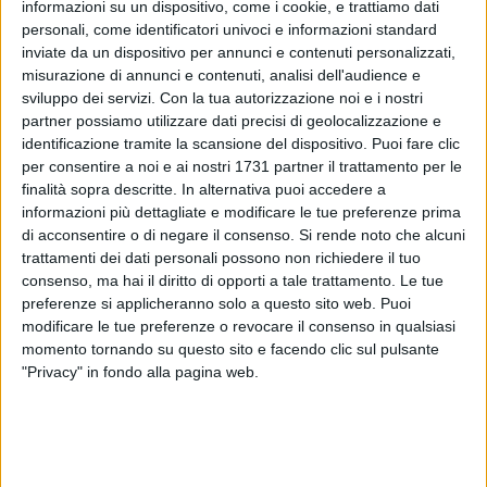
informazioni su un dispositivo, come i cookie, e trattiamo dati
personali, come identificatori univoci e informazioni standard
inviate da un dispositivo per annunci e contenuti personalizzati,
misurazione di annunci e contenuti, analisi dell'audience e
sviluppo dei servizi.
Con la tua autorizzazione noi e i nostri
partner possiamo utilizzare dati precisi di geolocalizzazione e
identificazione tramite la scansione del dispositivo. Puoi fare clic
per consentire a noi e ai nostri 1731 partner il trattamento per le
Avevano cercato di saldare il loro conto con i titolari di un
finalità sopra descritte. In alternativa puoi accedere a
informazioni più dettagliate e modificare le tue preferenze prima
chiosco sito sulla litoranea di Ponente di Barletta con una
di acconsentire o di negare il consenso.
Si rende noto che alcuni
banconota da 50 euro falsa, ma il commerciante,
trattamenti dei dati personali possono non richiedere il tuo
insospettito, ha allertato i carabinieri e denunciato. E'
consenso, ma hai il diritto di opporti a tale trattamento. Le tue
successo ieri pomeriggio, protagonisti due giovani rumeni
preferenze si applicheranno solo a questo sito web. Puoi
sorpresi nell'atto di spendita di banconote contraffatte.
modificare le tue preferenze o revocare il consenso in qualsiasi
momento tornando su questo sito e facendo clic sul pulsante
I militari subito intervenuti sul luogo della tentata truffa
"Privacy" in fondo alla pagina web.
hanno bloccato i due malintenzionati che avevano provato a
darsi alla fuga, bloccandoli e perquisendoli. Negli slip uno
dei due rumeni aveva nascosto un'altra banconota falsa,
anch'essa sequestrata.