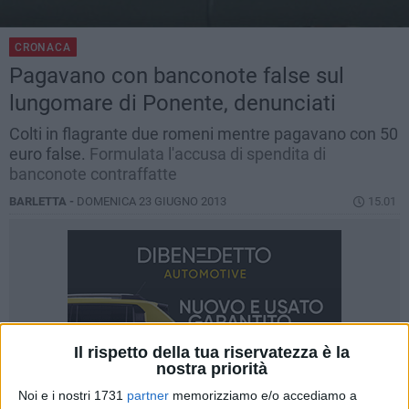
CRONACA
Pagavano con banconote false sul
lungomare di Ponente, denunciati
Colti in flagrante due romeni mentre pagavano con 50
euro false.
Formulata l'accusa di spendita di
banconote contraffatte
BARLETTA -
DOMENICA 23 GIUGNO 2013
15.01
Il rispetto della tua riservatezza è la
nostra priorità
Noi e i nostri 1731
partner
memorizziamo e/o accediamo a