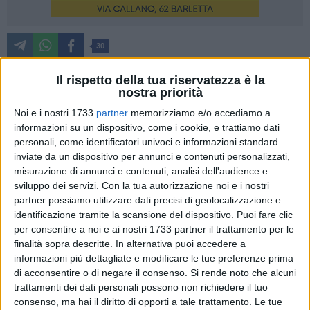
30
Il rispetto della tua riservatezza è la
nostra priorità
Durante la giornata di venerdì gli studenti hanno avuto la
Noi e i nostri 1733
partner
memorizziamo e/o accediamo a
possibilità di incontrare il missionario comboniano Padre
informazioni su un dispositivo, come i cookie, e trattiamo dati
Saverio Paolillo, di origini barlettane, uno dei grandi
personali, come identificatori univoci e informazioni standard
testimoni della chiesa dei poveri e un grande militante della
inviate da un dispositivo per annunci e contenuti personalizzati,
pace e della nonviolenza, difensore dei diritti umani e
misurazione di annunci e contenuti, analisi dell'audience e
ambientali.
sviluppo dei servizi.
Con la tua autorizzazione noi e i nostri
partner possiamo utilizzare dati precisi di geolocalizzazione e
identificazione tramite la scansione del dispositivo. Puoi fare clic
Nel 1986 ha deciso di lasciare tutto e di trasferirsi nella più
per consentire a noi e ai nostri 1733 partner il trattamento per le
miserabile e spaventosa baraccopoli di San Paolo. Una
finalità sopra descritte. In alternativa puoi accedere a
specie di inferno dantesco. In tutti questi anni opera
informazioni più dettagliate e modificare le tue preferenze prima
cercando di ricostruire la comunità, organizzando delle
di acconsentire o di negare il consenso.
Si rende noto che alcuni
cooperative di donne sottratte alla prostituzione, di
trattamenti dei dati personali possono non richiedere il tuo
adolescenti e di poveri.
consenso, ma hai il diritto di opporti a tale trattamento. Le tue