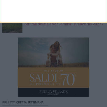
Mariangela Nevola
7 AGOSTO 2026
«Il futuro dell'ex Cartiera diventi uno dei temi
centrali delle elezioni amministrative del 2027»
PIÙ LETTI QUESTA SETTIMANA