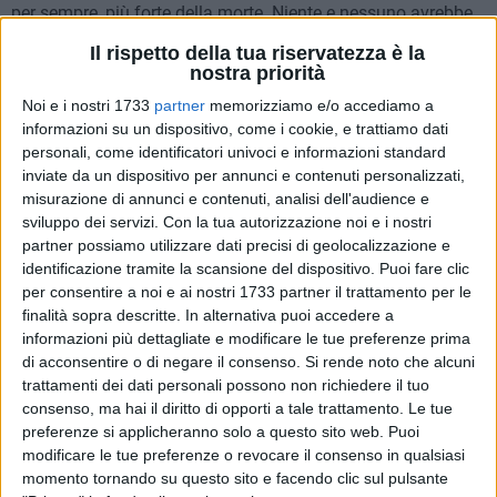
per sempre, più forte della morte. Niente e nessuno avrebbe
potuto separarti dal suo calore. Nel momento più buio della
Il rispetto della tua riservatezza è la
tua vita è stata l'unica cosa che ti ha consolato. Neanche la
nostra priorità
crudeltà di chi ti ha portato via il Tuo Maestro è riuscita ad
Noi e i nostri 1733
partner
memorizziamo e/o accediamo a
uccidere dentro di te la tenerezza con cui sei stata accolta e
informazioni su un dispositivo, come i cookie, e trattiamo dati
amata dal Tuo Signore.
personali, come identificatori univoci e informazioni standard
inviate da un dispositivo per annunci e contenuti personalizzati,
L'amore ricevuto in dono ti ha scaraventata giù dal letto della
misurazione di annunci e contenuti, analisi dell'audience e
sviluppo dei servizi.
Con la tua autorizzazione noi e i nostri
rassegnazione e ti ha rimesso in piedi. Non ha permesso che
partner possiamo utilizzare dati precisi di geolocalizzazione e
il dolore ti schiacciasse sotto il suo peso insopportabile e ti
identificazione tramite la scansione del dispositivo. Puoi fare clic
strappasse la voglia di vivere. Ti ha dato la forza di
per consentire a noi e ai nostri 1733 partner il trattamento per le
affrontarlo con dignità. Sei risorta dalla disperazione nello
finalità sopra descritte. In alternativa puoi accedere a
stesso instante in cui il Tuo Signore risorgeva dalla morte. Ci
informazioni più dettagliate e modificare le tue preferenze prima
hai insegnato che "la risurrezione riguarda più i vivi che i
di acconsentire o di negare il consenso.
Si rende noto che alcuni
morti" (Paolo De Martino). Sapevi che per vivere da risorti
trattamenti dei dati personali possono non richiedere il tuo
consenso, ma hai il diritto di opporti a tale trattamento. Le tue
non bisognava aspettare di morire. L'amore ricevuto per
preferenze si applicheranno solo a questo sito web. Puoi
grazia di Dio e accolto attraverso la tua conversione ti aveva
modificare le tue preferenze o revocare il consenso in qualsiasi
già introdotto nella vita dell'Eterno che non conosce
momento tornando su questo sito e facendo clic sul pulsante
tramonto.