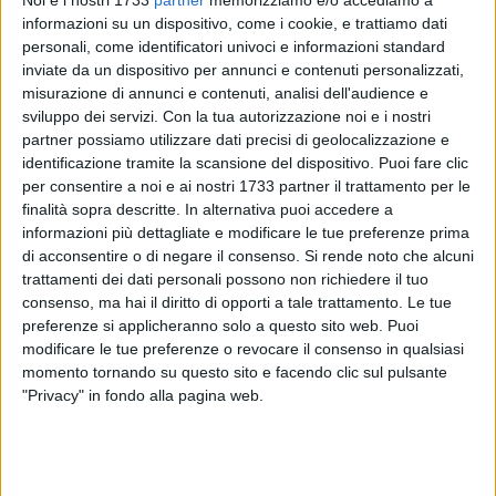
Noi e i nostri 1733
partner
memorizziamo e/o accediamo a
informazioni su un dispositivo, come i cookie, e trattiamo dati
personali, come identificatori univoci e informazioni standard
inviate da un dispositivo per annunci e contenuti personalizzati,
misurazione di annunci e contenuti, analisi dell'audience e
sviluppo dei servizi.
Con la tua autorizzazione noi e i nostri
partner possiamo utilizzare dati precisi di geolocalizzazione e
Otto arresti, 41 denunce, 1449 persone identificate. Sono
identificazione tramite la scansione del dispositivo. Puoi fare clic
numeri da capogiro quelli dell'ultima operazione dei
per consentire a noi e ai nostri 1733 partner il trattamento per le
Carabinieri del Comando Regionale, che hanno condotto
finalità sopra descritte. In alternativa puoi accedere a
durante tutto lo scorso week end un articolato servizio di
informazioni più dettagliate e modificare le tue preferenze prima
controllo straordinario del territorio pugliese finalizzato in
di acconsentire o di negare il consenso.
Si rende noto che alcuni
particolare alla prevenzione e alla repressione di reati contro
trattamenti dei dati personali possono non richiedere il tuo
il patrimonio e la persona. L'operazione ha visto impegnati
consenso, ma hai il diritto di opporti a tale trattamento. Le tue
preferenze si applicheranno solo a questo sito web. Puoi
400 militari a bordo di 190 mezzi appartenenti ai Comandi
modificare le tue preferenze o revocare il consenso in qualsiasi
Provinciali di Bari, Brindisi, Foggia, Lecce e Taranto e
momento tornando su questo sito e facendo clic sul pulsante
supportati da due elicotteri del Nucleo di Bari-Palese.
"Privacy" in fondo alla pagina web.
Tra gli arresti per reati vari tra i quali spaccio di sostanze
stupefacenti e rapina, quattro sono stati eseguiti in flagranza
di reato, mentre gli altri su ordinanza di custodia cautelare.