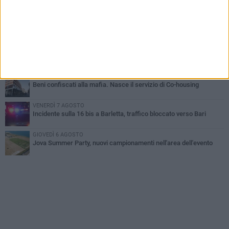
all'alba a Trani
GIOVEDÌ 6 AGOSTO
Il ricordo di "Cecco", il benzinaio col sorriso: «Contava i giorni che
lo separavano dalla pensione»
MERCOLEDÌ 5 AGOSTO
Jova Summer Party, giovedì mattina sopralluogo nell'area
dell'evento
DOMENICA 2 AGOSTO
Beni confiscati alla mafia. Nasce il servizio di Co-housing
VENERDÌ 7 AGOSTO
Incidente sulla 16 bis a Barletta, traffico bloccato verso Bari
GIOVEDÌ 6 AGOSTO
Jova Summer Party, nuovi campionamenti nell'area dell'evento