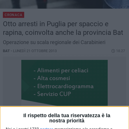
CRONACA
Otto arresti in Puglia per spaccio e
rapina, coinvolta anche la provincia Bat
Operazione su scala regionale dei Carabinieri
BAT -
LUNEDÌ 21 OTTOBRE 2013
18.27
Il rispetto della tua riservatezza è la
nostra priorità