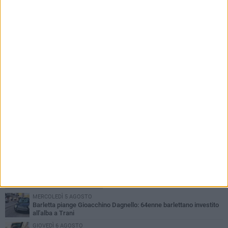
Cinema Fuori Museo, a Trani tre nuovi
appuntamenti tra i grandi classici del cinema
PIÙ LETTI QUESTA SETTIMANA
MERCOLEDÌ 5 AGOSTO
Barletta piange Gioacchino Dagnello: 64enne barlettano investito
all'alba a Trani
GIOVEDÌ 6 AGOSTO