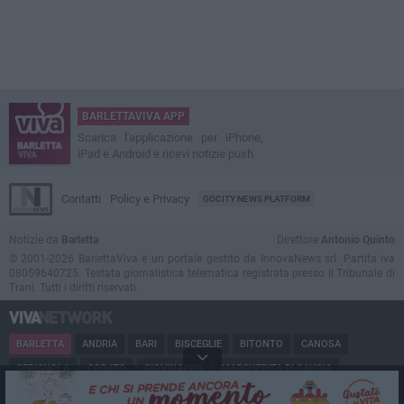
BARLETTAVIVA APP
Scarica l'applicazione per iPhone,
iPad e Android e ricevi notizie push
Contatti
Policy e Privacy
GOCITY NEWS PLATFORM
Notizie da
Barletta
Direttore
Antonio Quinto
© 2001-2026 BarlettaViva è un portale gestito da InnovaNews srl. Partita iva
08059640725. Testata giornalistica telematica registrata presso il Tribunale di
Trani. Tutti i diritti riservati.
BARLETTA
ANDRIA
BARI
BISCEGLIE
BITONTO
CANOSA
CERIGNOLA
CORATO
GIOVINAZZO
MARGHERITA DI SAVOIA
MINERVINO
MODUGNO
MOLFETTA
PUGLIA
RUVO