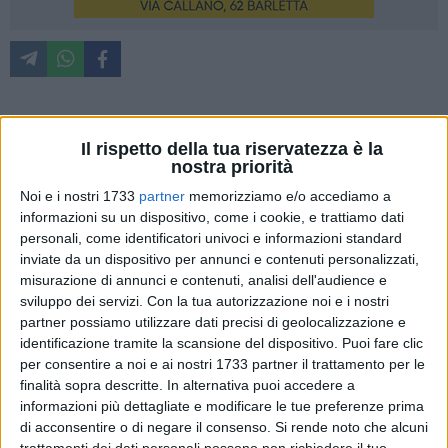
«Leggendo le polemiche nate attorno all'arrivo del veliero
Il rispetto della tua riservatezza è la
Star Clipper nel porto di Barletta, mi sono trovato a riflettere
nostra priorità
su una questione che considero ancora più importante. Al di
Noi e i nostri 1733
partner
memorizziamo e/o accediamo a
là delle opinioni sul bus navetta, sulla banda musicale o
informazioni su un dispositivo, come i cookie, e trattiamo dati
sulle iniziative di accoglienza, il vero interrogativo riguarda la
personali, come identificatori univoci e informazioni standard
capacità della nostra città di guardare avanti. Barletta vuole
inviate da un dispositivo per annunci e contenuti personalizzati,
misurazione di annunci e contenuti, analisi dell'audience e
limitarsi ad amministrare il presente oppure intende
sviluppo dei servizi.
Con la tua autorizzazione noi e i nostri
finalmente progettare il proprio futuro? Da imprenditore ho
partner possiamo utilizzare dati precisi di geolocalizzazione e
imparato che le scelte più importanti non sono quasi mai
identificazione tramite la scansione del dispositivo. Puoi fare clic
quelle che producono risultati immediati. Partecipare a una
per consentire a noi e ai nostri 1733 partner il trattamento per le
fiera internazionale, aprire un nuovo mercato, investire in
finalità sopra descritte. In alternativa puoi accedere a
promozione o sviluppare un nuovo prodotto significa
informazioni più dettagliate e modificare le tue preferenze prima
sostenere costi oggi senza avere alcuna certezza di
di acconsentire o di negare il consenso.
Si rende noto che alcuni
trattamenti dei dati personali possono non richiedere il tuo