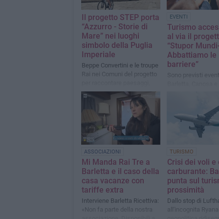
Il progetto STEP porta
EVENTI
“Azzurro - Storie di
Turismo access
Mare” nei luoghi
al via il proget
simbolo della Puglia
“Stupor Mundi+
Imperiale
Abbattiamo le
barriere”
Beppe Convertini e le troupe
Rai nei Comuni del progetto
Sono previsti event
per raccontare paesaggi,
Barletta, Canosa e
cultura, identità e patrimonio
Spinazzola
turistico del territorio
ASSOCIAZIONI
TURISMO
Mi Manda Rai Tre a
Crisi dei voli e
Barletta e il caso della
carburante: Ba
casa vacanze con
punta sul turi
tariffe extra
prossimità
Interviene Barletta Ricettiva:
Dallo stop di Luft
«Non fa parte della nostra
all'incognita Ryanair
associazione. Disponibili a
geopolitica ridisegn