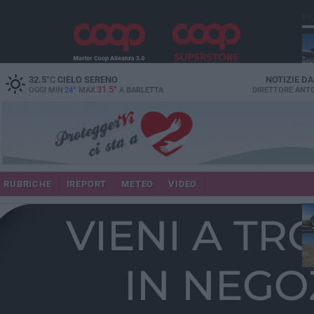
PI
32.5
°C
CIELO SERENO
NOTIZIE D
31.5°
OGGI MIN
24°
MAX
A
BARLETTA
DIRETTORE
ANTO
RUBRICHE
IREPORT
METEO
VIDEO