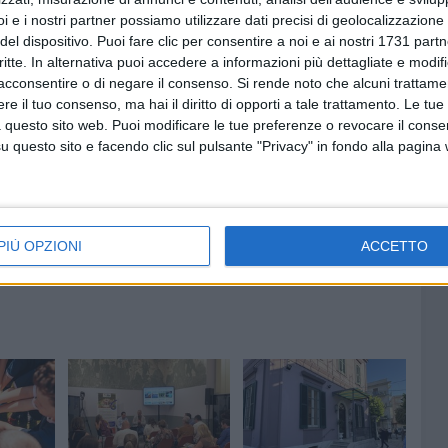
ale ha rappresentato, in larga parte, mancanza di regole
i e i nostri partner possiamo utilizzare dati precisi di geolocalizzazione 
 e proprio elemento distorsivo del mercato turistico-
del dispositivo. Puoi fare clic per consentire a noi e ai nostri 1731 partn
 ha concluso Caizzi - favorisce l'emersione proprio di quei
critte. In alternativa puoi accedere a informazioni più dettagliate e modif
ezza nello spirito originario dell'accoglienza di tipo
acconsentire o di negare il consenso.
Si rende noto che alcuni trattamen
e il tuo consenso, ma hai il diritto di opporti a tale trattamento. Le tue
 questo sito web. Puoi modificare le tue preferenze o revocare il conse
questo sito e facendo clic sul pulsante "Privacy" in fondo alla pagina
PIÙ OPZIONI
ACCETTO