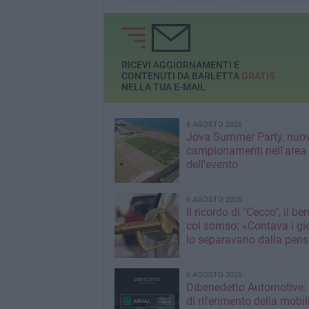
offrire un soggiorno in città
turistici, ma gli ope
alla turista coinvolta»
restano positivi
RICEVI AGGIORNAMENTI E
CONTENUTI DA BARLETTA
GRATIS
NELLA TUA E-MAIL
6 AGOSTO 2026
Jova Summer Party, nuov
campionamenti nell'area
dell'evento
6 AGOSTO 2026
Il ricordo di "Cecco", il be
col sorriso: «Contava i gi
lo separavano dalla pens
6 AGOSTO 2026
Dibenedetto Automotive: 
di riferimento della mobil