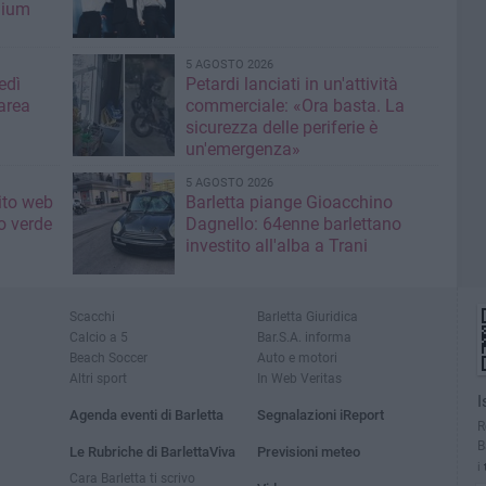
mium
5 AGOSTO 2026
edì
Petardi lanciati in un'attività
area
commerciale: «Ora basta. La
sicurezza delle periferie è
un'emergenza»
5 AGOSTO 2026
sito web
Barletta piange Gioacchino
o verde
Dagnello: 64enne barlettano
investito all'alba a Trani
Scacchi
Barletta Giuridica
Calcio a 5
Bar.S.A. informa
Beach Soccer
Auto e motori
Altri sport
In Web Veritas
I
Agenda eventi di Barletta
Segnalazioni iReport
R
B
Le Rubriche di BarlettaViva
Previsioni meteo
i
Cara Barletta ti scrivo