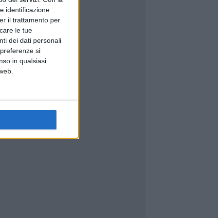
e identificazione
er il trattamento per
icare le tue
ti dei dati personali
 preferenze si
nso in qualsiasi
 web.