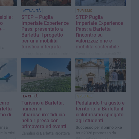
ATTUALITÀ
TURISMO
ibile:
STEP – Puglia
STEP Puglia
to
Imperiale Experience
Imperiale Experience
 -
Pass: presentato a
Pass: a Barletta
Barletta il progetto
l'incontro su
per una mobilità
valorizzazione e
turistica integrata
mobilità sostenibile
i a
Il progetto punta a costruire
L'evento si terrà giovedì 25
una destinazione turistica
giugno, dalle ore 10 alle ore
connessa, sostenibile e
13, presso la Biblioteca Ex
competitiva
Cantina Sperimentale -
Palazzina Reichlin di
Barletta
LA CITTÀ
SPECIALE
 caro
Turismo a Barletta,
Pedalando tra gusto e
rletta
numeri in
territorio: a Barletta il
smo di
chiaroscuro: fiducia
cicloturismo spiegato
nella ripresa con
agli studenti
primavera ed eventi
hansa
Successo per il primo bike
: la crisi
tour 2026 promosso da
L'analisi di Barletta Ricettiva
a i flussi
Bikerently coi ragazzi