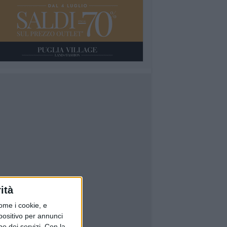
ità
ome i cookie, e
spositivo per annunci
o dei servizi.
Con la