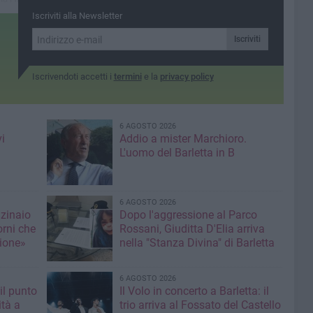
ratori
dell’ITET Cassandro Fermi
Iscriviti alla Newsletter
Nervi
Iscriviti
Iscrivendoti accetti i
termini
e la
privacy policy
6 AGOSTO 2026
i
Addio a mister Marchioro.
L'uomo del Barletta in B
6 AGOSTO 2026
nzinaio
Dopo l'aggressione al Parco
orni che
Rossani, Giuditta D'Elia arriva
ione»
nella "Stanza Divina" di Barletta
6 AGOSTO 2026
il punto
Il Volo in concerto a Barletta: il
ità a
trio arriva al Fossato del Castello