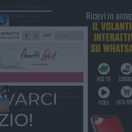
Ù LETTI QUESTA SETTIMANA
VENERDÌ 31 LUGLIO
Inaugurato il nuovo parcheggio nella
stazione di Barletta
A
BARLETTA
MERCOLEDÌ 5 AGOSTO
APP
Barletta piange Gioacchino Dagnello:
NIO QUINTO
64enne barlettano investito all'alba a Trani
GIOVEDÌ 30 LUGLIO
Rapina all'Ipercoop di Barletta: nel mirino la
gioielleria, banditi in fuga
DOMENICA 2 AGOSTO
Beni confiscati alla mafia. Nasce il servizio
di Co-housing
VENERDÌ 31 LUGLIO
Divieto di balneazione revocato, tornano
balneabili le acque antistanti il Canale H
MERCOLEDÌ 5 AGOSTO
Jova Summer Party, giovedì mattina
sopralluogo nell'area dell'evento