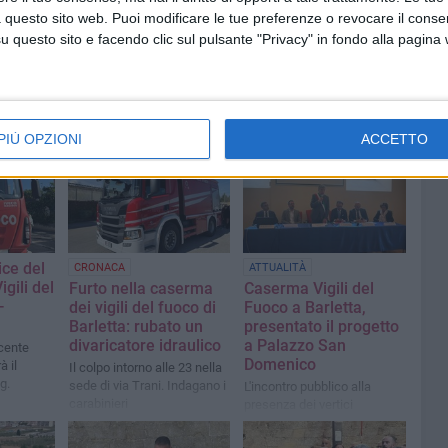
 questo sito web. Puoi modificare le tue preferenze o revocare il conse
questo sito e facendo clic sul pulsante "Privacy" in fondo alla pagina
PIÙ OPZIONI
ACCETTO
ice del
CRONACA
ATTUALITÀ
gili del
Furto nella caserma
Caserma Vigili del
-
dei vigili del fuoco di
Fuoco a Barletta,
Barletta: rubato un
presentato il progetto
divaricatore idraulico
a Palazzo San
cente
Domenico
à il
Il colpo intorno alle 23 nella
g.
sede di via Trani. Indagano i
L'incontro pubblico alla
carabinieri
presenza dei vertici
istituzionali, struttura pronta
nel 2028