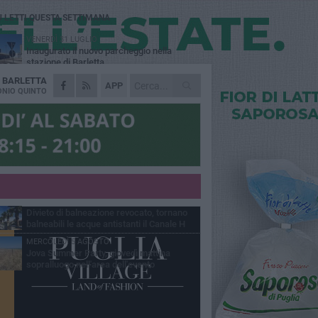
Ù LETTI QUESTA SETTIMANA
VENERDÌ 31 LUGLIO
Inaugurato il nuovo parcheggio nella
stazione di Barletta
A
BARLETTA
MERCOLEDÌ 5 AGOSTO
APP
Barletta piange Gioacchino Dagnello:
NIO QUINTO
64enne barlettano investito all'alba a Trani
GIOVEDÌ 30 LUGLIO
Rapina all'Ipercoop di Barletta: nel mirino la
gioielleria, banditi in fuga
DOMENICA 2 AGOSTO
Beni confiscati alla mafia. Nasce il servizio
di Co-housing
VENERDÌ 31 LUGLIO
Divieto di balneazione revocato, tornano
balneabili le acque antistanti il Canale H
MERCOLEDÌ 5 AGOSTO
Jova Summer Party, giovedì mattina
sopralluogo nell'area dell'evento