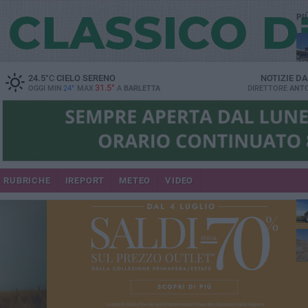
PI
24.5
°C
CIELO SERENO
NOTIZIE D
31.5°
OGGI MIN
24°
MAX
A
BARLETTA
DIRETTORE
ANTO
RUBRICHE
IREPORT
METEO
VIDEO