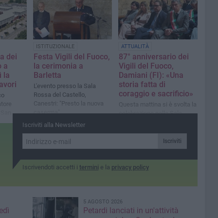
ISTITUZIONALE
ATTUALITÀ
a dei
Festa Vigili del Fuoco,
87° anniversario dei
o a
la cerimonia a
Vigili del Fuoco,
 la
Barletta
Damiani (FI): «Una
avori
storia fatta di
L'evento presso la Sala
coraggio e sacrificio»
Rossa del Castello,
co
Canestri: "Presto la nuova
tore
Questa mattina si è svolta la
caserma"
 San
celebrazione nella Sala
Rossa del Castello di
Iscriviti alla Newsletter
Barletta
Iscriviti
Iscrivendoti accetti i
termini
e la
privacy policy
5 AGOSTO 2026
edì
Petardi lanciati in un'attività