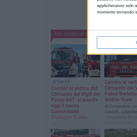
applicheranno solo a
momento tornando su 
Altri contenuti a tema
Cambio al vert
ATTUALITÀ
Comando dei Vi
Cambio al vertice del
Fuoco Barletta
Comando dei Vigili del
Andria-Trani
Fuoco BAT: si insedia
oggi il nuovo
Al Comandante us
Comandante
Canestri, subentrer
Giuseppe Quinto
Comandante PD In
Giuseppe Quinto
«Guardo a questo mandato
con immenso orgoglio e con
la forte determinazione di