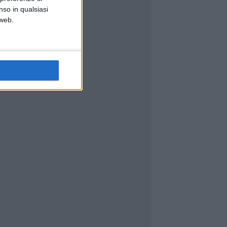
nso in qualsiasi
 web.