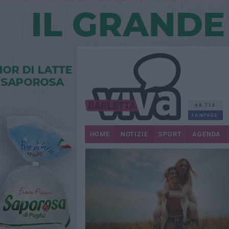
68.713
FANPAGE
HOME
NOTIZIE
SPORT
AGENDA