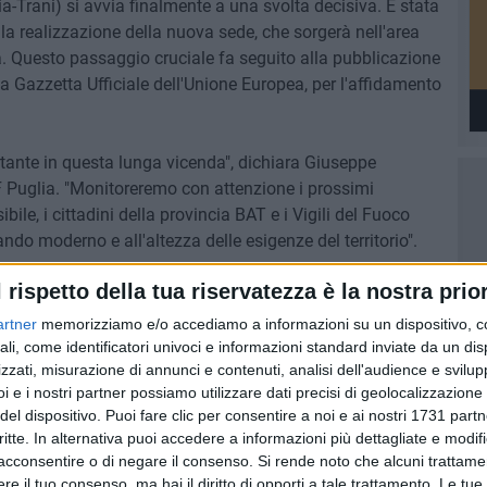
ia-Trani) si avvia finalmente a una svolta decisiva. É stata
 la realizzazione della nuova sede, che sorgerà nell'area
ta. Questo passaggio cruciale fa seguito alla pubblicazione
a Gazzetta Ufficiale dell'Unione Europea, per l'affidamento
tante in questa lunga vicenda", dichiara Giuseppe
 Puglia. "Monitoreremo con attenzione i prossimi
le, i cittadini della provincia BAT e i Vigili del Fuoco
o moderno e all'altezza delle esigenze del territorio".
l rispetto della tua riservatezza è la nostra prior
zie ai numerosi incontri con le istituzioni politiche e con
gno costante del Coordinatore UIL PA VVF BAT, Pietro
artner
memorizziamo e/o accediamo a informazioni su un dispositivo, c
i rimasti tali, si intravede finalmente una concreta
ali, come identificatori univoci e informazioni standard inviate da un di
zzati, misurazione di annunci e contenuti, analisi dell'audience e svilupp
i e i nostri partner possiamo utilizzare dati precisi di geolocalizzazione 
del dispositivo. Puoi fare clic per consentire a noi e ai nostri 1731 partn
critte. In alternativa puoi accedere a informazioni più dettagliate e modif
acconsentire o di negare il consenso.
Si rende noto che alcuni trattamen
e il tuo consenso, ma hai il diritto di opporti a tale trattamento. Le tue