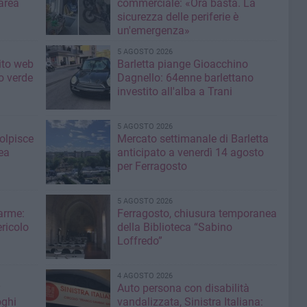
area
commerciale: «Ora basta. La
sicurezza delle periferie è
un'emergenza»
5 AGOSTO 2026
sito web
Barletta piange Gioacchino
o verde
Dagnello: 64enne barlettano
investito all'alba a Trani
5 AGOSTO 2026
colpisce
Mercato settimanale di Barletta
ea
anticipato a venerdì 14 agosto
per Ferragosto
5 AGOSTO 2026
larme:
Ferragosto, chiusura temporanea
ricolo
della Biblioteca “Sabino
Loffredo”
4 AGOSTO 2026
Auto persona con disabilità
oghi
vandalizzata, Sinistra Italiana: