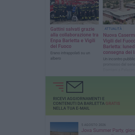
portare avanti i percorsi
strategici già virtuosamente
avviati dal mio
predecessore»
Gattini salvati grazie
ATTUALITÀ
alla collaborazione tra
Nuova Caserm
Enpa Barletta e Vigili
Vigili del Fuoc
del Fuoco
Barletta: lunedì
consegna dei l
Erano intrappolati su un
albero
Un incontro pubbli
promosso dal sena
Damiani a Palazzo
Domenico
RICEVI AGGIORNAMENTI E
CONTENUTI DA BARLETTA
GRATIS
NELLA TUA E-MAIL
5 AGOSTO 2026
Jova Summer Party, giov