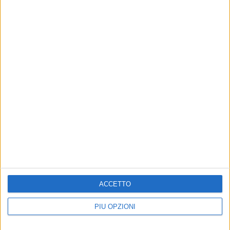
ACCETTO
PIÙ OPZIONI
Altri contenuti a tema