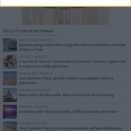
PIÙ LETTI QUESTA SETTIMANA
MERCOLEDÌ 5 AGOSTO
Barletta piange Gioacchino Dagnello: 64enne barlettano investito
all'alba a Trani
GIOVEDÌ 6 AGOSTO
Il ricordo di "Cecco", il benzinaio col sorriso: «Contava i giorni che
lo separavano dalla pensione»
MERCOLEDÌ 5 AGOSTO
Jova Summer Party, giovedì mattina sopralluogo nell'area
dell'evento
DOMENICA 2 AGOSTO
Beni confiscati alla mafia. Nasce il servizio di Co-housing
VENERDÌ 7 AGOSTO
Incidente sulla 16 bis a Barletta, traffico bloccato verso Bari
GIOVEDÌ 6 AGOSTO
Jova Summer Party, nuovi campionamenti nell'area dell'evento