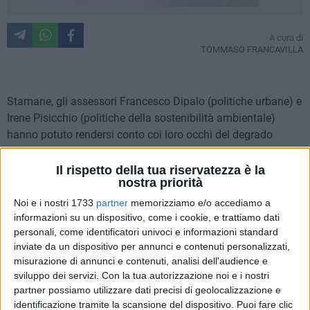
A cura di
TOMMASO FRANCAVILLA
Stamane, gli assessori Francesco Dipalo (politiche urbane) e
Irene Pisicchio (politiche della sostenibilità ambientale)
hanno potuto rendersi conto coi loro occhi del degrado
estremo in cui versano ampie zone di Villa Bonelli. Dopo il
nostro
articolo
in cui denunciavamo la situazione, torniamo
Il rispetto della tua riservatezza è la
nostra priorità
in questo bel luogo pieno di problemi, a cominciare dalla
messa in stato di sicurezza della palazzina, inagibile e
Noi e i nostri 1733
partner
memorizziamo e/o accediamo a
pericolosa, in cui pare trovino rifugio ignoti nelle ore
informazioni su un dispositivo, come i cookie, e trattiamo dati
personali, come identificatori univoci e informazioni standard
notturne, illuminazione scarsa,sporcizia, ecc. L'occasione è
inviate da un dispositivo per annunci e contenuti personalizzati,
stata propizia anche per scoprire piccoli luoghi dimenticati,
misurazione di annunci e contenuti, analisi dell'audience e
come una grande serra e una fontana monumentale. Alla
sviluppo dei servizi.
Con la tua autorizzazione noi e i nostri
presenza dei sostenitori del comitato Pro Villa Bonelli,
partner possiamo utilizzare dati precisi di geolocalizzazione e
abbiamo fatto il punto della situazione col suo presidente, il
identificazione tramite la scansione del dispositivo. Puoi fare clic