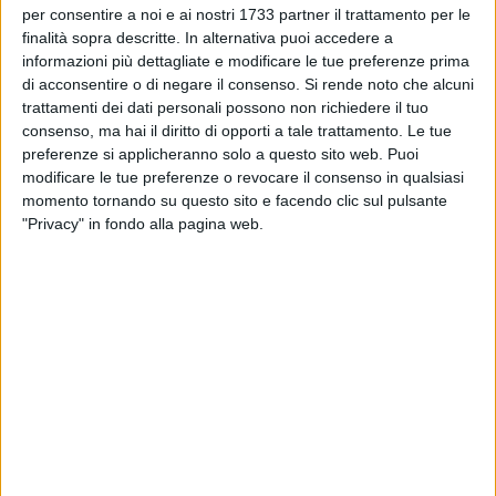
dott. Angelo Maldari.
per consentire a noi e ai nostri 1733 partner il trattamento per le
finalità sopra descritte. In alternativa puoi accedere a
informazioni più dettagliate e modificare le tue preferenze prima
Dott. Maldari, qual'è stato l'esito di questo sopralluogo?
di acconsentire o di negare il consenso.
Si rende noto che alcuni
«Questo sopralluogo è servito per realizzare gli interventi
trattamenti dei dati personali possono non richiedere il tuo
urgenti: le strisce pedonali all'ingresso della villa, la pulizia
consenso, ma hai il diritto di opporti a tale trattamento. Le tue
all'interno dei giardini, ma non basta, ci sono dei progetti a
preferenze si applicheranno solo a questo sito web. Puoi
medio e lungo termine da realizzare: la messa in sicurezza
modificare le tue preferenze o revocare il consenso in qualsiasi
della palazzina, la derattizzazione e disinfestazione, il
momento tornando su questo sito e facendo clic sul pulsante
ripristino della illuminazione. C'è l'entusiasmo e la
"Privacy" in fondo alla pagina web.
disponibilità da parte degli assessori, noi del comitato
continueremo in questo modo».
Che ne sarà del tetto crollato della palazzina?
«L'assessore Francesco Dipalo aveva già presentato un
progetto di copertura provvisoria della palazzina, ma la
Sovraintendenza, per motivi burocratici lo ha respinto, sarà
presentato un nuovo progetto. L'assessore Irene Pisicchio ha
dato completa disponibilità, ma bisogna aspettare
l'approvazione del bilancio».