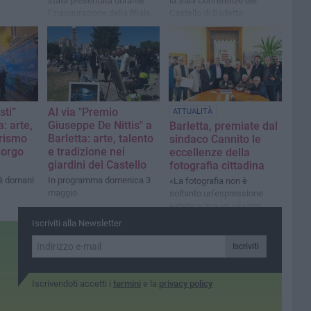
stata presentata durante
la Sala Conferenze del
l’inaugurazione della filiale
Castello di Barletta
di Barletta
sti”
Al via "Premio
ATTUALITÀ
a: arte,
Giuseppe De Nittis" a
Barletta, premiate dal
urismo
Barletta: arte, talento
sindaco Cannito le
Borgo
e tradizione nei
eccellenze della
giardini del Castello
fotografia cittadina
rà domani
In programma domenica 3
«La fotografia non è
maggio
soltanto un’espressione
estetica, ma un pilastro
fondamentale della
Iscriviti alla Newsletter
memoria storica»
Iscriviti
Iscrivendoti accetti i
termini
e la
privacy policy