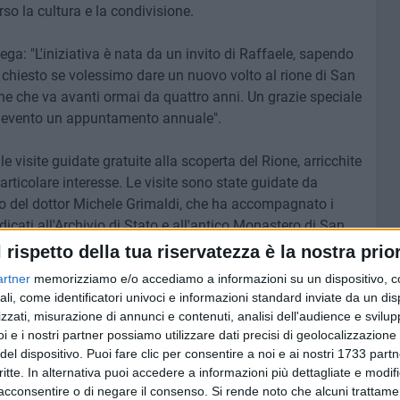
rso la cultura e la condivisione.
ga: "L'iniziativa è nata da un invito di Raffaele, sapendo
 chiesto se volessimo dare un nuovo volto al rione di San
e che va avanti ormai da quattro anni. Un grazie speciale
o evento un appuntamento annuale".
 visite guidate gratuite alla scoperta del Rione, arricchite
rticolare interesse. Le visite sono state guidate da
to del dottor Michele Grimaldi, che ha accompagnato i
dicati all'Archivio di Stato e all'antico Monastero di San
l rispetto della tua riservatezza è la nostra prior
artner
memorizziamo e/o accediamo a informazioni su un dispositivo, c
atti artigianali hanno arricchito queste due giornate.
ali, come identificatori univoci e informazioni standard inviate da un di
zzati, misurazione di annunci e contenuti, analisi dell'audience e svilupp
i e i nostri partner possiamo utilizzare dati precisi di geolocalizzazione 
del dispositivo. Puoi fare clic per consentire a noi e ai nostri 1733 partn
critte. In alternativa puoi accedere a informazioni più dettagliate e modif
acconsentire o di negare il consenso.
Si rende noto che alcuni trattamen