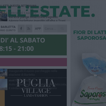
Ù LETTI QUESTA SETTIMANA
MERCOLEDÌ 5 AGOSTO
Barletta piange Gioacchino Dagnello:
64enne barlettano investito all'alba a Trani
A
BARLETTA
GIOVEDÌ 6 AGOSTO
APP
Il ricordo di "Cecco", il benzinaio col
NIO QUINTO
sorriso: «Contava i giorni che lo
paravano dalla pensione»
MERCOLEDÌ 5 AGOSTO
Jova Summer Party, giovedì mattina
sopralluogo nell'area dell'evento
DOMENICA 2 AGOSTO
Beni confiscati alla mafia. Nasce il servizio
di Co-housing
VENERDÌ 31 LUGLIO
Inaugurato il nuovo parcheggio nella
stazione di Barletta
MARTEDÌ 4 AGOSTO
Auto di persona con disabilità vandalizzata,
il sindaco Cannito condanna il gesto