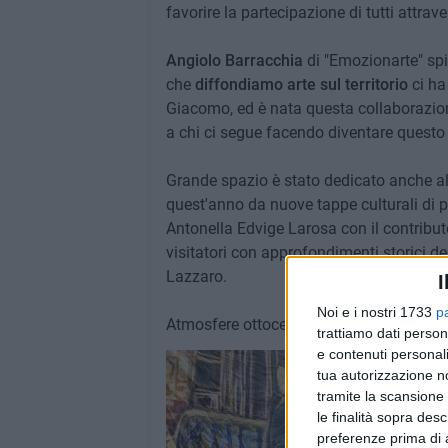
favorire la partecipazione di tutti attrave
Angiolo Barracchia
di "Emozionarte" spie
che
diffondiamo arte sul territorio
ci ha
Giacomo, ed è nata questa collaborazion
a chi ci segue facendo diventare quest
Grande spazio è stato dedicato anche alle
quest'anno da nuove tappe culturali di pa
Antonella Edvige Larosa con il contribu
visitatori con approfondimenti storici de
Lazzaro.
I
Noi e i nostri 1733
p
Atmosfere ottocentesche, dipinti e manuf
trattiamo dati person
e contenuti personali
tua autorizzazione no
tramite la scansione 
le finalità sopra des
preferenze prima di 