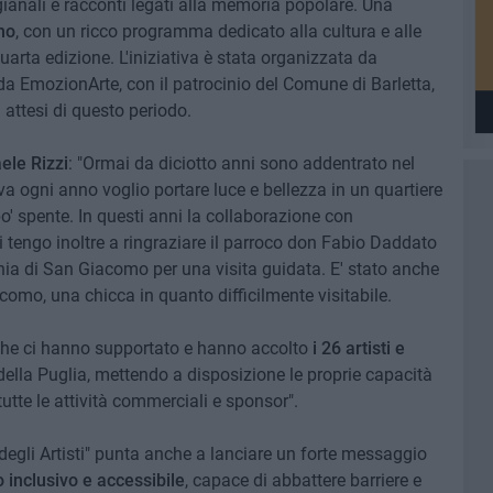
igianali e racconti legati alla memoria popolare. Una
mo
, con un ricco programma dedicato alla cultura e alle
quarta edizione. L'iniziativa è stata organizzata da
 da EmozionArte, con il patrocinio del Comune di Barletta,
 attesi di questo periodo.
ele Rizzi
: "Ormai da diciotto anni sono addentrato nel
iva ogni anno voglio portare luce e bellezza in un quartiere
o' spente. In questi anni la collaborazione con
 tengo inoltre a ringraziare il parroco don Fabio Daddato
ia di San Giacomo per una visita guidata. E' stato anche
como, una chicca in quanto difficilmente visitabile.
i che ci hanno supportato e hanno accolto
i 26 artisti e
i della Puglia, mettendo a disposizione le proprie capacità
tutte le attività commerciali e sponsor".
o degli Artisti" punta anche a lanciare un forte messaggio
 inclusivo e accessibile
, capace di abbattere barriere e