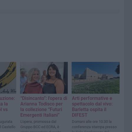
luzione:
“Disincanto”: l'opera di
Arti performative e
ta la
Arianna Todisco per
spettacolo dal vivo:
l vs
la collezione “Futuri
Barletta ospita il
Emergenti Italiani”
DIFEST
augurata
L’opera, promossa dal
Domani alle ore 10.30 la
l Castello
Gruppo BCC ed ECRA, è
conferenza stampa presso