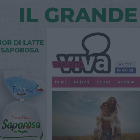
68.713
FANPAGE
HOME
NOTIZIE
SPORT
AGENDA