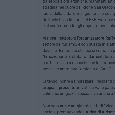
tra esposizioni artistiche, manufatti art
stradina nel cuore del
Rione San Giaco
radici della città, ormai giunta alla sua 
Raffaele Rizzi titolare del B&B Eraclio e
e si confermata tra gli appuntamenti più
Ai nostri microfoni
l'organizzatore Raffa
settore del turismo, e con questa iniziat
dove nel tempo queste luci si erano un p
"Emozionarte" è stata fondamentale, e ci
che ha messo a disposizione la parrocch
possibile ammirare l'orologio di San Gia
Ci tengo inoltre a ringraziare i resident
artigiani presenti
, arrivati da varie part
culinarie; un grazie speciale va anche a 
Non solo arte e artigianato, infatti "Vic
sociale, promuovendo
un'idea di turismo