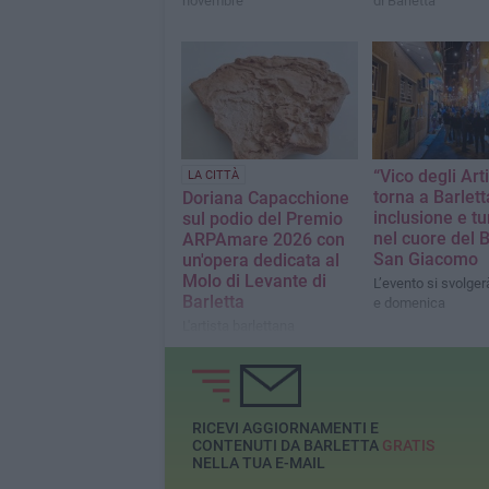
novembre
di Barletta
“Vico degli Arti
LA CITTÀ
torna a Barlett
Doriana Capacchione
inclusione e t
sul podio del Premio
nel cuore del 
ARPAmare 2026 con
San Giacomo
un'opera dedicata al
Molo di Levante di
L’evento si svolge
Barletta
e domenica
L'artista barlettana
conquista il terzo posto per
il secondo anno
consecutivo con
41.323900°N 16.294968
RICEVI AGGIORNAMENTI E
CONTENUTI DA BARLETTA
GRATIS
NELLA TUA E-MAIL