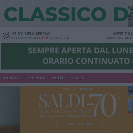
PI
26.5
°C
CIELO SERENO
NOTIZIE D
31.5°
OGGI MIN
25°
MAX
A
BARLETTA
DIRETTORE
ANTO
se
RUBRICHE
IREPORT
METEO
VIDEO