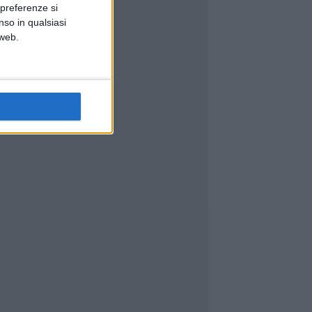
 preferenze si
nso in qualsiasi
 web.