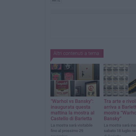
ARTE
Altri contenuti a tema
"Warhol vs Bansky":
Tra arte e rivo
inaugurata questa
arriva a Barlet
mattina la mostra al
mostra “Warho
Castello di Barletta
Bansky”
La mostra sarà visitabile
La mostra sarà in
fino al prossimo 29
sabato 18 luglio ne