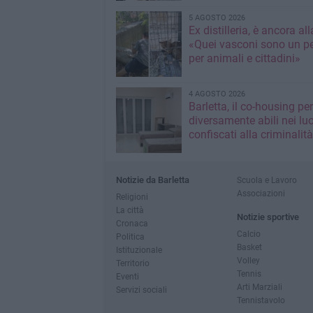
5 AGOSTO 2026
Ex distilleria, è ancora al
«Quei vasconi sono un pe
per animali e cittadini»
4 AGOSTO 2026
Barletta, il co-housing per
diversamente abili nei lu
confiscati alla criminalità
Notizie da Barletta
Scuola e Lavoro
Associazioni
Religioni
La città
Notizie sportive
Cronaca
Calcio
Politica
Basket
Istituzionale
Volley
Territorio
Tennis
Eventi
Arti Marziali
Servizi sociali
Tennistavolo