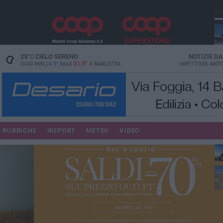
PI
25
°C
CIELO SERENO
NOTIZIE D
31.5°
OGGI MIN
24.5°
MAX
A
BARLETTA
DIRETTORE
ANTO
RUBRICHE
IREPORT
METEO
VIDEO