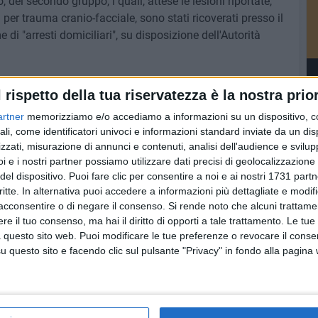
, del secondo gruppo, i quali, attese le lesioni riportate,
 per trauma cranio-facciale, sono stati ricoverati presso il
 di "arresti domiciliari", su disposizione dell'Autorità
l rispetto della tua riservatezza è la nostra prior
artner
memorizziamo e/o accediamo a informazioni su un dispositivo, c
ali, come identificatori univoci e informazioni standard inviate da un di
zzati, misurazione di annunci e contenuti, analisi dell'audience e svilupp
i e i nostri partner possiamo utilizzare dati precisi di geolocalizzazione 
del dispositivo. Puoi fare clic per consentire a noi e ai nostri 1731 partn
critte. In alternativa puoi accedere a informazioni più dettagliate e modif
acconsentire o di negare il consenso.
Si rende noto che alcuni trattamen
e il tuo consenso, ma hai il diritto di opporti a tale trattamento. Le tue
 questo sito web. Puoi modificare le tue preferenze o revocare il conse
questo sito e facendo clic sul pulsante "Privacy" in fondo alla pagina