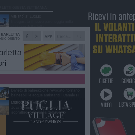
Ù LETTI QUESTA SETTIMANA
VENERDÌ 31 LUGLIO
Inaugurato il nuovo parcheggio nella
stazione di Barletta
A
BARLETTA
MERCOLEDÌ 5 AGOSTO
APP
Barletta piange Gioacchino Dagnello:
NIO QUINTO
64enne barlettano investito all'alba a Trani
GIOVEDÌ 30 LUGLIO
Rapina all'Ipercoop di Barletta: nel mirino la
gioielleria, banditi in fuga
DOMENICA 2 AGOSTO
Beni confiscati alla mafia. Nasce il servizio
di Co-housing
VENERDÌ 31 LUGLIO
Divieto di balneazione revocato, tornano
balneabili le acque antistanti il Canale H
MERCOLEDÌ 5 AGOSTO
Jova Summer Party, giovedì mattina
sopralluogo nell'area dell'evento