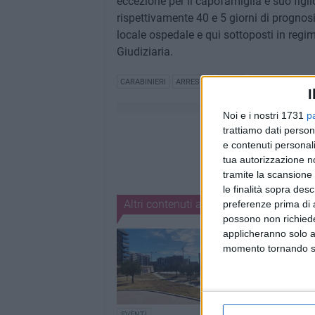
eccezione per il capofamiglia e suo figlio
rispettivamente 40 e 5 giorni di prognosi
locale ospedale e qui sottoposti in regime
Giudiziaria.
CARABINIERI
ARRESTO
RISSA
FAMIGLIA
I
Noi e i nostri 1731
p
trattiamo dati person
e contenuti personali
tua autorizzazione no
tramite la scansione 
le finalità sopra des
Altri contenuti a tema
preferenze prima di 
possono non richieder
applicheranno solo a
momento tornando su 
EVENTI