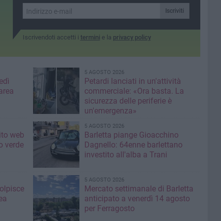
Iscriviti
Iscrivendoti accetti i
termini
e la
privacy policy
5 AGOSTO 2026
edì
Petardi lanciati in un'attività
area
commerciale: «Ora basta. La
sicurezza delle periferie è
un'emergenza»
5 AGOSTO 2026
sito web
Barletta piange Gioacchino
o verde
Dagnello: 64enne barlettano
investito all'alba a Trani
5 AGOSTO 2026
colpisce
Mercato settimanale di Barletta
ea
anticipato a venerdì 14 agosto
per Ferragosto