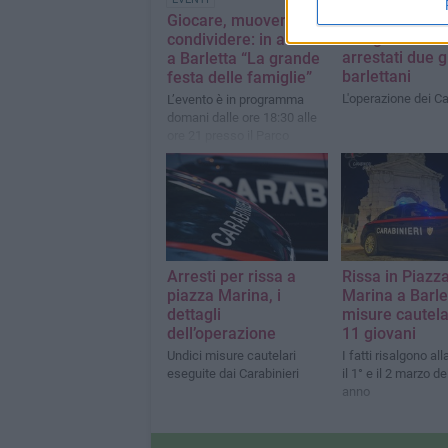
Incidente sulla
Provinciale 96,
Giocare, muoversi e
408 grammi di
condividere: in arrivo
arrestati due g
a Barletta “La grande
barlettani
festa delle famiglie”
L'operazione dei Ca
L’evento è in programma
domani dalle ore 18:30 alle
ore 21 presso il Parco
dell’Umanità
Arresti per rissa a
Rissa in Piazz
piazza Marina, i
Marina a Barle
dettagli
misure cautela
dell’operazione
11 giovani
Undici misure cautelari
I fatti risalgono all
eseguite dai Carabinieri
il 1° e il 2 marzo d
anno