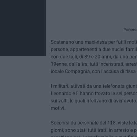
Powere
Scatenano una maxi-rissa per futili moti
persone, appartenenti a due nuclei famil
con due figli, di 39 e 20 anni, da una par
19enne, dall'altra, tutti incensurati, arre
locale Compagnia, con l'accusa di rissa 
I militari, attivati da una telefonata giu
Leonardo e lì hanno trovato le sei persone
sui volti, le quali riferivano di aver avut
motivi.
Soccorsi da personale del 118, viste le les
giorni, sono stati tutti tratti in arresto e