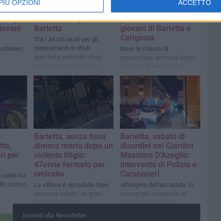
Dalla Campania i
Rissa a Piazza
PIÙ OPZIONI
ACCETTO
 in auto
rifiuti finivano anche
Marina, scattano
 droga:
nelle campagne di
provvedimenti per
iovani
Barletta
giovani di Barletta e
Cerignola
Tra i 34 siti usati per gli
sversamenti di rifiuti
rabinieri
Nove le misure di
speciali e pericolsi c'era
prevenzione emesse dopo i
anche un capannone in
noti fatti di marzo 2025
disuso nelle campagne
della città
a
Barletta, senza fissa
Barletta, sabato di
tta,
dimora morto dopo un
disordini nei Giardini
ri per
violento litigio:
Massimo D'Azeglio:
47enne fermato per
intervento di Polizia e
omicidio
Carabinieri
a notte tra
ello scorso
La vittima è deceduta dopo
All'origine dell'accaduto, lo
un coma indotto da gravi
scompiglio creato da un
lesioni cerebrali
individuo in un vicolo
adiacente
Iscriviti alla Newsletter