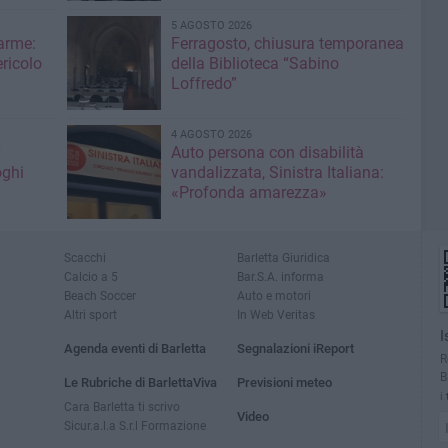
5 AGOSTO 2026
larme:
Ferragosto, chiusura temporanea
ricolo
della Biblioteca “Sabino
Loffredo”
4 AGOSTO 2026
Auto persona con disabilità
oghi
vandalizzata, Sinistra Italiana:
«Profonda amarezza»
Scacchi
Barletta Giuridica
Calcio a 5
Bar.S.A. informa
Beach Soccer
Auto e motori
Altri sport
In Web Veritas
I
Agenda eventi di Barletta
Segnalazioni iReport
R
B
Le Rubriche di BarlettaViva
Previsioni meteo
i
Cara Barletta ti scrivo
Video
Sicur.a.l.a S.r.l Formazione