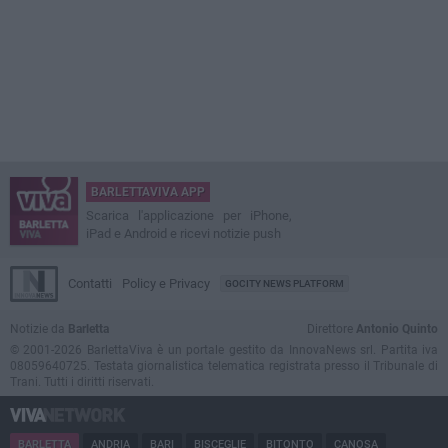
BARLETTAVIVA APP
Scarica l'applicazione per iPhone,
iPad e Android e ricevi notizie push
Contatti
Policy e Privacy
GOCITY NEWS PLATFORM
Notizie da
Barletta
Direttore
Antonio Quinto
© 2001-2026 BarlettaViva è un portale gestito da InnovaNews srl. Partita iva
08059640725. Testata giornalistica telematica registrata presso il Tribunale di
Trani. Tutti i diritti riservati.
BARLETTA
ANDRIA
BARI
BISCEGLIE
BITONTO
CANOSA