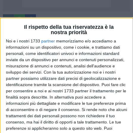
Il rispetto della tua riservatezza è la
nostra priorità
Noi e i nostri 1733
partner
memorizziamo e/o accediamo a
Martedì 15 giugno ripartono le feste conseguenti a cerimonie
informazioni su un dispositivo, come i cookie, e trattiamo dati
civili o religiose, tra cui i matrimoni.
personali, come identificatori univoci e informazioni standard
inviate da un dispositivo per annunci e contenuti personalizzati,
Le linee guida per lo svolgimento delle cerimonie in
misurazione di annunci e contenuti, analisi dell'audience e
sicurezza, definite dall'ordinanza del Ministero della Salute
sviluppo dei servizi.
Con la tua autorizzazione noi e i nostri
partner possiamo utilizzare dati precisi di geolocalizzazione e
del 29 maggio 2021 e riassunte da Assoeventi -
identificazione tramite la scansione del dispositivo. Puoi fare clic
Confindustria, riguardano in particolare:
per consentire a noi e ai nostri 1733 partner il trattamento per le
finalità sopra descritte. In alternativa puoi accedere a
L'ingresso in sala
informazioni più dettagliate e modificare le tue preferenze prima
L'uso della mascherina
di acconsentire o di negare il consenso.
Si rende noto che alcuni
Il buffet e il cibo
trattamenti dei dati personali possono non richiedere il tuo
L'organizzazione dei tavoli
consenso, ma hai il diritto di opporti a tale trattamento. Le tue
I gruppi musicali
preferenze si applicheranno solo a questo sito web. Puoi