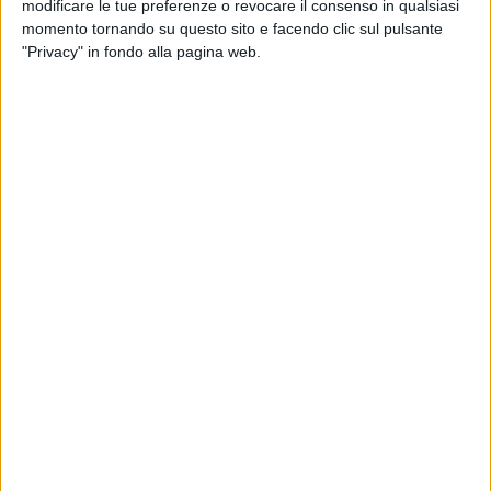
I balli
modificare le tue preferenze o revocare il consenso in qualsiasi
La distribuzione delle bomboniere
momento tornando su questo sito e facendo clic sul pulsante
"Privacy" in fondo alla pagina web.
Gli obblighi della struttura
Sul sito della Regione Puglia
è possibile consultare nel
dettaglio le linee guida.
Matrimoni, ecco le indicazioni valide in Puglia del 15
8 FOTO
giugno