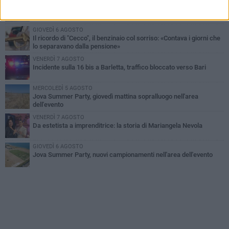
MERCOLEDÌ 5 AGOSTO
Barletta piange Gioacchino Dagnello: 64enne barlettano investito
all'alba a Trani
GIOVEDÌ 6 AGOSTO
Il ricordo di "Cecco", il benzinaio col sorriso: «Contava i giorni che
lo separavano dalla pensione»
VENERDÌ 7 AGOSTO
Incidente sulla 16 bis a Barletta, traffico bloccato verso Bari
MERCOLEDÌ 5 AGOSTO
Jova Summer Party, giovedì mattina sopralluogo nell'area
dell'evento
VENERDÌ 7 AGOSTO
Da estetista a imprenditrice: la storia di Mariangela Nevola
GIOVEDÌ 6 AGOSTO
Jova Summer Party, nuovi campionamenti nell'area dell'evento