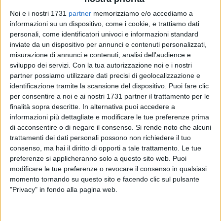
Noi e i nostri 1731
partner
memorizziamo e/o accediamo a
informazioni su un dispositivo, come i cookie, e trattiamo dati
personali, come identificatori univoci e informazioni standard
inviate da un dispositivo per annunci e contenuti personalizzati,
misurazione di annunci e contenuti, analisi dell'audience e
sviluppo dei servizi.
Con la tua autorizzazione noi e i nostri
«Il Made in Italy continua a essere celebrato come simbolo
partner possiamo utilizzare dati precisi di geolocalizzazione e
di qualità, identità e opportunità per il futuro, soprattutto per
identificazione tramite la scansione del dispositivo. Puoi fare clic
le nuove generazioni. Un patrimonio riconosciuto che
per consentire a noi e ai nostri 1731 partner il trattamento per le
rappresenta uno dei punti di forza del sistema economico
finalità sopra descritte. In alternativa puoi accedere a
italiano. Accanto a questa narrazione, però, emerge una
informazioni più dettagliate e modificare le tue preferenze prima
riflessione sempre più diffusa nei territori: la necessità di
di acconsentire o di negare il consenso.
Si rende noto che alcuni
trattamenti dei dati personali possono non richiedere il tuo
rendere coerente il racconto con la realtà operativa delle
consenso, ma hai il diritto di opporti a tale trattamento. Le tue
imprese». Così l'imprenditore Aldo Musti.
preferenze si applicheranno solo a questo sito web. Puoi
modificare le tue preferenze o revocare il consenso in qualsiasi
«Non è un mistero che strumenti fondamentali per sostenere
momento tornando su questo sito e facendo clic sul pulsante
gli investimenti, come i Mini PIA, stiano attraversando fasi di
"Privacy" in fondo alla pagina web.
rallentamento o blocco, generando incertezza tra gli
operatori economici. Allo stesso tempo, vicende locali –