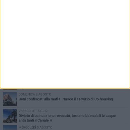
PIÙ LETTI QUESTA SETTIMANA
VENERDÌ 31 LUGLIO
Inaugurato il nuovo parcheggio nella stazione di Barletta
MERCOLEDÌ 5 AGOSTO
Barletta piange Gioacchino Dagnello: 64enne barlettano investito
all'alba a Trani
GIOVEDÌ 30 LUGLIO
Rapina all'Ipercoop di Barletta: nel mirino la gioielleria, banditi in
fuga
DOMENICA 2 AGOSTO
Beni confiscati alla mafia. Nasce il servizio di Co-housing
VENERDÌ 31 LUGLIO
Divieto di balneazione revocato, tornano balneabili le acque
antistanti il Canale H
MERCOLEDÌ 5 AGOSTO