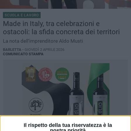
SCUOLA E LAVORO
Made in Italy, tra celebrazioni e
ostacoli: la sfida concreta dei territori
La nota dell'imprenditore Aldo Musti
BARLETTA -
GIOVEDÌ 2 APRILE 2026
COMUNICATO STAMPA
Il rispetto della tua riservatezza è la
nostra priorità