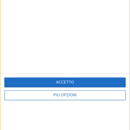
Altri contenuti a tema
ACCETTO
PIÙ OPZIONI