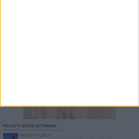
5 AGOSTO 2026
Petardi lanciati in un'attività commerciale: «Ora
basta. La sicurezza delle periferie è
un'emergenza»
PIÙ LETTI QUESTA SETTIMANA
VENERDÌ 31 LUGLIO