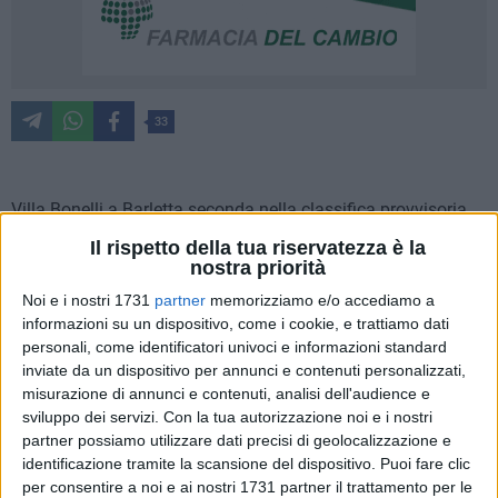
33
Villa Bonelli a Barletta seconda nella classifica provvisoria
della Puglia per il
c
ensimento de "I Luoghi del Cuore", il
Il rispetto della tua riservatezza è la
programma nazionale promosso dal FAI-Fondo per
nostra priorità
l'Ambiente Italiano. L'edificio di Barletta è infatti sul secondo
Noi e i nostri 1731
partner
memorizziamo e/o accediamo a
gradino della graduatoria nell'aggiornamento del FAI: è
informazioni su un dispositivo, come i cookie, e trattiamo dati
possibile votare fino al 10 aprile, e i tre luoghi più votati a
personali, come identificatori univoci e informazioni standard
livello nazionale riceveranno sovvenzioni per la
inviate da un dispositivo per annunci e contenuti personalizzati,
misurazione di annunci e contenuti, analisi dell'audience e
valorizzazione, così come quelli che supereranno i 2500 voti
sviluppo dei servizi.
Con la tua autorizzazione noi e i nostri
saranno destinatari di un contributo economico. E la villa del
partner possiamo utilizzare dati precisi di geolocalizzazione e
XVIII secolo vola nella classifica pugliese, con gli 8140 voti
identificazione tramite la scansione del dispositivo. Puoi fare clic
a
finora raccolti: è addirittura 14
in Italia.
per consentire a noi e ai nostri 1731 partner il trattamento per le