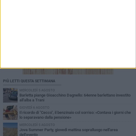
PIÙ LETTI QUESTA SETTIMANA
MERCOLEDÌ 5 AGOSTO
Barletta piange Gioacchino Dagnello: 64enne barlettano investito
all'alba a Trani
GIOVEDÌ 6 AGOSTO
Il ricordo di "Cecco", il benzinaio col sorriso: «Contava i giorni che
lo separavano dalla pensione»
MERCOLEDÌ 5 AGOSTO
Jova Summer Party, giovedì mattina sopralluogo nell'area
dell'evento