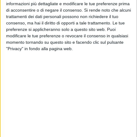
informazioni più dettagliate e modificare le tue preferenze prima
Sono stati tantissimi i temi trattati. L'attrice ha fatto un
di acconsentire o di negare il consenso.
Si rende noto che alcuni
bilancio della sua carriera. Ha parlato della sua grandissima
trattamenti dei dati personali possono non richiedere il tuo
consenso, ma hai il diritto di opporti a tale trattamento. Le tue
passione per il teatro e per le scarpe (strumento di
preferenze si applicheranno solo a questo sito web. Puoi
seduzione, rigorosamente con la zeppa o il tacco), della sua
modificare le tue preferenze o revocare il consenso in qualsiasi
esperienza nella sala di doppiaggio e nella televisione e di
momento tornando su questo sito e facendo clic sul pulsante
"Sentieri", ribattezzata dall'attrice la "madre assoluta di tutte
"Privacy" in fondo alla pagina web.
le soap opera". Ha aggiunto simpaticamente: "E' una soap
storica, dove può avvenire di tutto: resurrezioni, clonazioni,
amnesie e si può fare anche un figlio dopo una menopausa
vissuta in maniera insolita".
L'attrice e scrittrice ha parlato con grande sentimento anche
del suo importante legame con Gino Strada, Teresa Sarti e
con tutta l'organizzazione di Emergency. Ha dichiarato:
"Emergency fa una cosa che non si può smettere di fare:
realizza utopie. Un esempio? L'ospedale a Khartoum, in
Sudan, che offre una sanità gratuita e d'eccellenza dove
sembrava impossibile!".