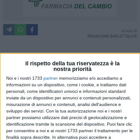
A cura di
REDAZIONE BARLETTALIFE
Lella Costa è la classica donna che ascolteresti per
Il rispetto della tua riservatezza è la
tantissime ore, senza mai stancarti. Sentirla parlare è un
nostra priorità
vero piacere. E' ironica ed autoironica ma, soprattutto, è
Noi e i nostri 1733
partner
memorizziamo e/o accediamo a
"umana". Commossa per la grande affluenza di pubblico,
informazioni su un dispositivo, come i cookie, e trattiamo dati
accorso numerosissimo sulla Litoranea di Levante, Lella
personali, come identificatori univoci e informazioni standard
Costa ha presentato, giovedì 4 agosto, "La sindrome di
inviate da un dispositivo per annunci e contenuti personalizzati,
Gertrude" (Rizzoli), la sua "quasi autobiografia", scritta con la
misurazione di annunci e contenuti, analisi dell'audience e
sviluppo dei servizi.
Con la tua autorizzazione noi e i nostri
collaborazione di Andrea Càsoli. La presentazione,
partner possiamo utilizzare dati precisi di geolocalizzazione e
organizzata da Liberincipit, Presidio del Libro di Barletta, ha
identificazione tramite la scansione del dispositivo. Puoi fare clic
assunto le vesti di un'intervista, di un'accattivante
per consentire a noi e ai nostri 1733 partner il trattamento per le
conversazione con il giornalista Rai Costantino Foschini.
finalità sopra descritte. In alternativa puoi accedere a