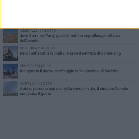
Barletta piange Gioacchino Dagnello: 64enne barlettano investito
all'alba a Trani
GIOVEDÌ 6 AGOSTO
Il ricordo di "Cecco", il benzinaio col sorriso: «Contava i giorni che
lo separavano dalla pensione»
MERCOLEDÌ 5 AGOSTO
Jova Summer Party, giovedì mattina sopralluogo nell'area
dell'evento
DOMENICA 2 AGOSTO
Beni confiscati alla mafia. Nasce il servizio di Co-housing
VENERDÌ 31 LUGLIO
Inaugurato il nuovo parcheggio nella stazione di Barletta
MARTEDÌ 4 AGOSTO
Auto di persona con disabilità vandalizzata, il sindaco Cannito
condanna il gesto