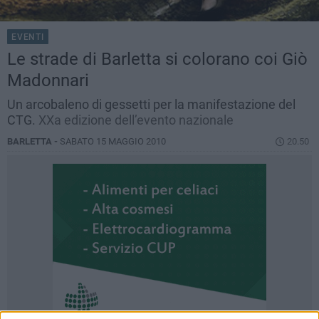
EVENTI
Le strade di Barletta si colorano coi Giò
Madonnari
Un arcobaleno di gessetti per la manifestazione del
CTG.
XXa edizione dell’evento nazionale
BARLETTA -
SABATO 15 MAGGIO 2010
20.50