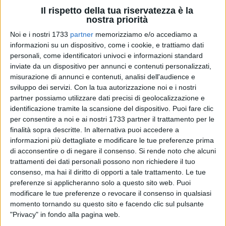
Il rispetto della tua riservatezza è la
nostra priorità
Noi e i nostri 1733
partner
memorizziamo e/o accediamo a
A cura di
informazioni su un dispositivo, come i cookie, e trattiamo dati
IDA VINELLA
personali, come identificatori univoci e informazioni standard
inviate da un dispositivo per annunci e contenuti personalizzati,
misurazione di annunci e contenuti, analisi dell'audience e
sviluppo dei servizi.
Con la tua autorizzazione noi e i nostri
Un girotondo di colori, tanti gessetti per dipingere la città.
partner possiamo utilizzare dati precisi di geolocalizzazione e
Sono i Gio' Madonnari, migliaia di ragazzi delle scuole
identificazione tramite la scansione del dispositivo. Puoi fare clic
elementari e medie che domenica 16 Maggio, in corso
per consentire a noi e ai nostri 1733 partner il trattamento per le
Vittorio Emanuele, disegneranno il loro mondo e il mondo
finalità sopra descritte. In alternativa puoi accedere a
che li circonda, quello che con i loro occhi vedono come
informazioni più dettagliate e modificare le tue preferenze prima
globo o che sognano per il loro futuro ispirandosi al tema di
di acconsentire o di negare il consenso.
Si rende noto che alcuni
quest'anno che è appunto "Girotondo, quanto è bello il
trattamenti dei dati personali possono non richiedere il tuo
consenso, ma hai il diritto di opporti a tale trattamento. Le tue
mondo".
preferenze si applicheranno solo a questo sito web. Puoi
modificare le tue preferenze o revocare il consenso in qualsiasi
Un tema pensato dalla Presidenza Nazionale del Centro
momento tornando su questo sito e facendo clic sul pulsante
Turistico Giovanile, che quest'anno riprende il leit motiv
"Privacy" in fondo alla pagina web.
ambientale del prossimo congresso nazionale che si