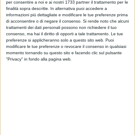
per consentire a noi e ai nostri 1733 partner il trattamento per le
ascoltare il suo provino
).
finalità sopra descritte. In alternativa puoi accedere a
informazioni più dettagliate e modificare le tue preferenze prima
In cosa consisterà nel dettaglio questo progetto lanciato da
di acconsentire o di negare il consenso.
Si rende noto che alcuni
Microsoft?
trattamenti dei dati personali possono non richiedere il tuo
«La mia voce sarà utilizzata
consenso, ma hai il diritto di opporti a tale trattamento. Le tue
per addestrare modelli di
preferenze si applicheranno solo a questo sito web. Puoi
machine learning e
modificare le tue preferenze o revocare il consenso in qualsiasi
momento tornando su questo sito e facendo clic sul pulsante
intelligenza artificiale che
"Privacy" in fondo alla pagina web.
potrà essere utilizzata per
sviluppare e/o migliorare i
servizi vocali, come il
riconoscimento vocale inclusa
la trascrizione vocale, la
sintesi vocale e la traduzione
vocale. Inoltre si svilupperanno
nuove voci con il mio timbro
vocale e le sfumature della
mia voce».