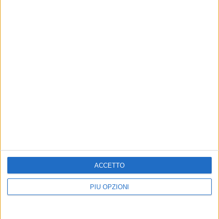
ACCETTO
PIÙ OPZIONI
Altri contenuti a tema