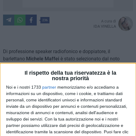
236
A cura di
IDA VINELLA
Di professione speaker radiofonico e doppiatore, il
barlettano
Michele Maffei
è stato selezionato dal noto
colosso
Microsoft
per un innovativo progetto: partire dalla
Il rispetto della tua riservatezza è la
voce umana per "addestrare" le nuove tecnologie basate sui
nostra priorità
servizi vocali
, con l'obiettivo di migliorare l'interazione uomo-
Noi e i nostri 1733
partner
memorizziamo e/o accediamo a
computer e rendere più "reali" le voci artificiali.
informazioni su un dispositivo, come i cookie, e trattiamo dati
personali, come identificatori univoci e informazioni standard
Con una carriera ventennale costellata di numerose
inviate da un dispositivo per annunci e contenuti personalizzati,
collaborazioni, Michele Maffei ha anche prestato la sua voce
misurazione di annunci e contenuti, analisi dell'audience e
per importanti doppiaggi e documentari trasmessi sulle reti
sviluppo dei servizi.
Con la tua autorizzazione noi e i nostri
Rai e Sky, e adesso ha attirato l'attenzione di Microsoft per
partner possiamo utilizzare dati precisi di geolocalizzazione e
questa esperienza sicuramente suggestiva (
qui è possibile
identificazione tramite la scansione del dispositivo. Puoi fare clic