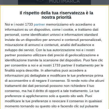
Il rispetto della tua riservatezza è la
nostra priorità
Noi e i nostri 1733
partner
memorizziamo e/o accediamo a
informazioni su un dispositivo, come i cookie, e trattiamo dati
personali, come identificatori univoci e informazioni standard
inviate da un dispositivo per annunci e contenuti personalizzati,
Il giorno 9 agosto 2012, presso la sede del Servizio
misurazione di annunci e contenuti, analisi dell'audience e
Protezione Civile della Regione Puglia, in Bari, è stato
sviluppo dei servizi.
Con la tua autorizzazione noi e i nostri
sottoscritto un Protocollo d'intesa fra la Regione Puglia e la
partner possiamo utilizzare dati precisi di geolocalizzazione e
Lega Navale Italiana, per lo sviluppo della sperimentazione
identificazione tramite la scansione del dispositivo. Puoi fare clic
per consentire a noi e ai nostri 1733 partner il trattamento per le
di gestione del sistema regionale di emergenza e soccorso
finalità sopra descritte. In alternativa puoi accedere a
sanitario in mare.
informazioni più dettagliate e modificare le tue preferenze prima
di acconsentire o di negare il consenso.
Si rende noto che alcuni
"Siamo la prima Regione a collaborare così strettamente con
trattamenti dei dati personali possono non richiedere il tuo
la Lega Navale Italiana per un'importante attività come il
consenso, ma hai il diritto di opporti a tale trattamento. Le tue
soccorso sanitario in mare, perché riteniamo che per il buon
preferenze si applicheranno solo a questo sito web. Puoi
esito delle azioni di Protezione Civile, come in questo caso
modificare le tue preferenze o revocare il consenso in qualsiasi
momento tornando su questo sito e facendo clic sul pulsante
quella di supporto all'Autorità Marittima, sia necessaria la