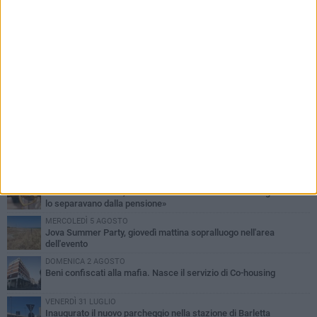
PIÙ LETTI QUESTA SETTIMANA
MERCOLEDÌ 5 AGOSTO
Barletta piange Gioacchino Dagnello: 64enne barlettano investito
all'alba a Trani
GIOVEDÌ 6 AGOSTO
Il ricordo di "Cecco", il benzinaio col sorriso: «Contava i giorni che
lo separavano dalla pensione»
MERCOLEDÌ 5 AGOSTO
Jova Summer Party, giovedì mattina sopralluogo nell'area
dell'evento
DOMENICA 2 AGOSTO
Beni confiscati alla mafia. Nasce il servizio di Co-housing
VENERDÌ 31 LUGLIO
Inaugurato il nuovo parcheggio nella stazione di Barletta