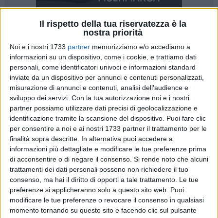
Il rispetto della tua riservatezza è la
nostra priorità
127
Noi e i nostri 1733
partner
memorizziamo e/o accediamo a
informazioni su un dispositivo, come i cookie, e trattiamo dati
personali, come identificatori univoci e informazioni standard
inviate da un dispositivo per annunci e contenuti personalizzati,
A pochi giorni dai successi al campionato europeo di
misurazione di annunci e contenuti, analisi dell'audience e
Danzica dove gli atleti della Lega Navale Italiana di Barletta
sviluppo dei servizi.
Con la tua autorizzazione noi e i nostri
hanno conquistato un titolo continentale in doppio mix e un
partner possiamo utilizzare dati precisi di geolocalizzazione e
bronzo in singolo, nella categoria Under 19, Maria Lanciano
identificazione tramite la scansione del dispositivo. Puoi fare clic
e Azzurra Severini hanno messo a segno un altro storico
per consentire a noi e ai nostri 1733 partner il trattamento per le
finalità sopra descritte. In alternativa puoi accedere a
risultato: vestire i colori della nazionale in occasione del
informazioni più dettagliate e modificare le tue preferenze prima
Campionato del Mondo in programma a Genova dal 13 al 15
di acconsentire o di negare il consenso.
Si rende noto che alcuni
settembre 2024.
trattamenti dei dati personali possono non richiedere il tuo
consenso, ma hai il diritto di opporti a tale trattamento. Le tue
Per farlo hanno dovuto confrontarsi con i migliori equipaggi
preferenze si applicheranno solo a questo sito web. Puoi
italiani e risultare vincitori sia nelle prove a cronometro che
modificare le tue preferenze o revocare il consenso in qualsiasi
nei successivi scontri diretti, nella due giorni della selezione
momento tornando su questo sito e facendo clic sul pulsante