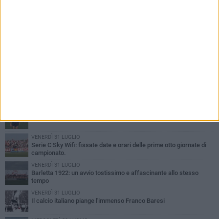
PIÙ LETTI QUESTA SETTIMANA
GIOVEDÌ 6 AGOSTO
Addio a mister Marchioro. L'uomo del Barletta in B
SABATO 1 AGOSTO
Poker di Da Silva, Barletta batte Soccer Trani 4-1 in amichevole
VENERDÌ 31 LUGLIO
Serie C Sky Wifi: fissate date e orari delle prime otto giornate di
campionato.
VENERDÌ 31 LUGLIO
Barletta 1922: un avvio tostissimo e affascinante allo stesso
tempo
VENERDÌ 31 LUGLIO
Il calcio italiano piange l'immenso Franco Baresi