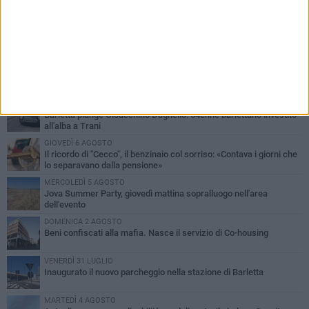
PIÙ LETTI QUESTA SETTIMANA
MERCOLEDÌ 5 AGOSTO
Barletta piange Gioacchino Dagnello: 64enne barlettano investito
all'alba a Trani
GIOVEDÌ 6 AGOSTO
Il ricordo di "Cecco", il benzinaio col sorriso: «Contava i giorni che
lo separavano dalla pensione»
MERCOLEDÌ 5 AGOSTO
Jova Summer Party, giovedì mattina sopralluogo nell'area
dell'evento
DOMENICA 2 AGOSTO
Beni confiscati alla mafia. Nasce il servizio di Co-housing
VENERDÌ 31 LUGLIO
Inaugurato il nuovo parcheggio nella stazione di Barletta
MARTEDÌ 4 AGOSTO