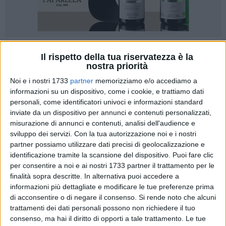
94
Il rispetto della tua riservatezza è la
nostra priorità
Noi e i nostri 1733
partner
memorizziamo e/o accediamo a
Da due settimane, dopo un primo periodo di
informazioni su un dispositivo, come i cookie, e trattiamo dati
personali, come identificatori univoci e informazioni standard
sperimentazione, la Lira popolare, la nuova moneta
inviate da un dispositivo per annunci e contenuti personalizzati,
complementare creata per aiutare le persone più deboli della
misurazione di annunci e contenuti, analisi dell'audience e
comunità, è in circolazione a Barletta.
sviluppo dei servizi.
Con la tua autorizzazione noi e i nostri
partner possiamo utilizzare dati precisi di geolocalizzazione e
La Lira ha un valore di cambio pari a 1,10 Euro: con una Lira,
identificazione tramite la scansione del dispositivo. Puoi fare clic
cioè, si potranno fare acquisti in generi alimentari e di prima
per consentire a noi e ai nostri 1733 partner il trattamento per le
necessità per un valore di 1,10 Euro. Di quest'importo un
finalità sopra descritte. In alternativa puoi accedere a
informazioni più dettagliate e modificare le tue preferenze prima
euro sarà finanziato dalla cassa sociale dell'
Ambulatorio
di acconsentire o di negare il consenso.
Si rende noto che alcuni
popolare di Barletta
– OdV, che vi investirà le donazioni
trattamenti dei dati personali possono non richiedere il tuo
economiche ricevute dalle tantissime persone benefattrici
consenso, ma hai il diritto di opporti a tale trattamento. Le tue
che non finiremo mai di ringraziare, mentre i 10 centesimi