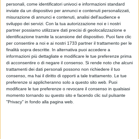
personali, come identificatori univoci e informazioni standard
cruciale per il territorio. Anche se ha dovuto ammettere che
inviate da un dispositivo per annunci e contenuti personalizzati,
difficilmente una decisione presa dai vertici delle ferrovie
misurazione di annunci e contenuti, analisi dell'audience e
viene in seguito modificata. Staremo a vedere.
sviluppo dei servizi.
Con la tua autorizzazione noi e i nostri
partner possiamo utilizzare dati precisi di geolocalizzazione e
Il Ministro ha anche sottolineato l'importanza dei lavori
identificazione tramite la scansione del dispositivo. Puoi fare clic
concernenti il porto, ovvero il dragaggio dei fondali, di
per consentire a noi e ai nostri 1733 partner il trattamento per le
competenza anche del Ministro all'Ambiente, l'allungamento
finalità sopra descritte. In alternativa puoi accedere a
informazioni più dettagliate e modificare le tue preferenze prima
del molo di Tramontana, che consentirebbe di accogliere
di acconsentire o di negare il consenso.
Si rende noto che alcuni
sempre più navi e di intercettare il flusso turistico dei
trattamenti dei dati personali possono non richiedere il tuo
croceristi e infine l'elevazione a Capitaneria di Porto, pratica
consenso, ma hai il diritto di opporti a tale trattamento. Le tue
che era stata chiusa, ma che il Ministro a provveduto a
preferenze si applicheranno solo a questo sito web. Puoi
riaprire dopo averne percepito l'importanza.
modificare le tue preferenze o revocare il consenso in qualsiasi
momento tornando su questo sito e facendo clic sul pulsante
Per quanto riguarda la possibilità di avere un porto turistico
"Privacy" in fondo alla pagina web.
a Barletta, bisognerà aspettare la risoluzione di alcune
problematiche tecniche, legate ad esempio ai fondali marini,
che ne avevano impossibilitato la creazione sull'intero
territorio nazionale.