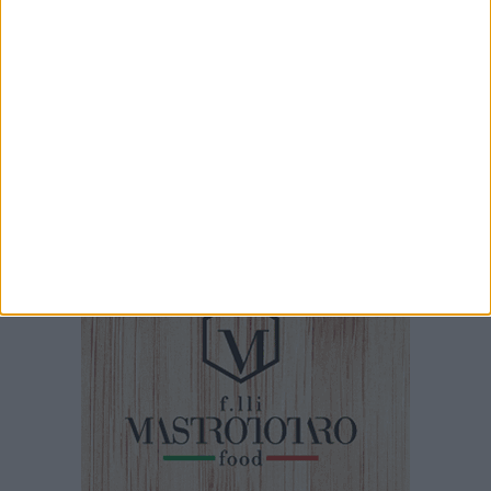
7 AGOSTO 2026
Ex Convento di Sant'Andrea, Calabrese e
Cardone: «Sviluppare una nuova visione sul
mare per Barletta»
7 AGOSTO 2026
Barletta ricorda don Gino Spadaro a vent’anni
dalla scomparsa