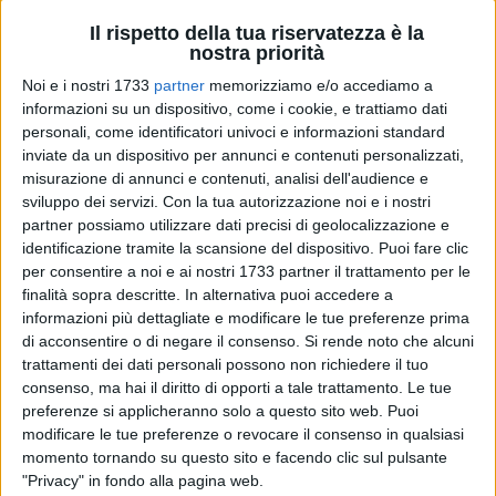
Il rispetto della tua riservatezza è la
nostra priorità
6
Noi e i nostri 1733
partner
memorizziamo e/o accediamo a
informazioni su un dispositivo, come i cookie, e trattiamo dati
personali, come identificatori univoci e informazioni standard
Oltre due milioni di italiani a letto con l'influenza, con un
inviate da un dispositivo per annunci e contenuti personalizzati,
misurazione di annunci e contenuti, analisi dell'audience e
brusco aumento dei casi nella settimana tra Natale e
sviluppo dei servizi.
Con la tua autorizzazione noi e i nostri
Capodanno che ha riguardato tutte le fasce d'età. Secondo i
partner possiamo utilizzare dati precisi di geolocalizzazione e
dati del ministero della Salute, le persone colpite dopo
identificazione tramite la scansione del dispositivo. Puoi fare clic
Natale sono 673mila, per un totale di circa 2.168.000
per consentire a noi e ai nostri 1733 partner il trattamento per le
dall'inizio della sorveglianza sanitaria. L'ascesa della curva
finalità sopra descritte. In alternativa puoi accedere a
epidemica è superiore a quella osservata nella precedente
informazioni più dettagliate e modificare le tue preferenze prima
stagione influenzale, così come il livello dell'incidenza, pari a
di acconsentire o di negare il consenso.
Si rende noto che alcuni
trattamenti dei dati personali possono non richiedere il tuo
11,11 casi per mille assistiti. Stando alle statistiche, gli studi
consenso, ma hai il diritto di opporti a tale trattamento. Le tue
medici risultano intasati, di un 30 per cento in più rispetto
preferenze si applicheranno solo a questo sito web. Puoi
agli anni precedenti. E in Puglia la situazione è allarmante.
modificare le tue preferenze o revocare il consenso in qualsiasi
momento tornando su questo sito e facendo clic sul pulsante
Tre decessi e sei casi gravi nelle ultime settimane. L'epidemia
"Privacy" in fondo alla pagina web.