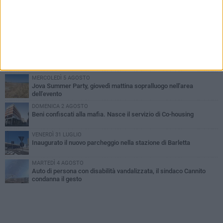
PIÙ LETTI QUESTA SETTIMANA
MERCOLEDÌ 5 AGOSTO
Barletta piange Gioacchino Dagnello: 64enne barlettano investito
all'alba a Trani
GIOVEDÌ 6 AGOSTO
Il ricordo di "Cecco", il benzinaio col sorriso: «Contava i giorni che
lo separavano dalla pensione»
MERCOLEDÌ 5 AGOSTO
Jova Summer Party, giovedì mattina sopralluogo nell'area
dell'evento
DOMENICA 2 AGOSTO
Beni confiscati alla mafia. Nasce il servizio di Co-housing
VENERDÌ 31 LUGLIO
Inaugurato il nuovo parcheggio nella stazione di Barletta
MARTEDÌ 4 AGOSTO
Auto di persona con disabilità vandalizzata, il sindaco Cannito
condanna il gesto