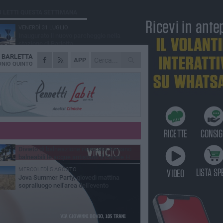
Ù LETTI QUESTA SETTIMANA
VENERDÌ 31 LUGLIO
Inaugurato il nuovo parcheggio nella
stazione di Barletta
A
BARLETTA
MERCOLEDÌ 5 AGOSTO
APP
Barletta piange Gioacchino Dagnello:
NIO QUINTO
64enne barlettano investito all'alba a Trani
GIOVEDÌ 30 LUGLIO
Rapina all'Ipercoop di Barletta: nel mirino la
gioielleria, banditi in fuga
DOMENICA 2 AGOSTO
Beni confiscati alla mafia. Nasce il servizio
di Co-housing
VENERDÌ 31 LUGLIO
Divieto di balneazione revocato, tornano
balneabili le acque antistanti il Canale H
MERCOLEDÌ 5 AGOSTO
Jova Summer Party, giovedì mattina
sopralluogo nell'area dell'evento