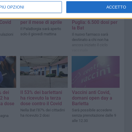
PIÙ OPZIONI
ACCETTO
manale
Nuovi orari hub
Il nuovo vaccino
a
vaccinale di Barletta
Novavax arriva in
-Covid
per il mese di aprile
Puglia: 6.500 dosi per
la Bat
Il PalaBorgia sarà aperto
solo il giovedì mattina
ulazioni
Il nuovo farmaco sarà
destinato a chi non ha
ancora iniziato il ciclo
vaccinale
% dei
Il 53% dei barlettani
Vaccini anti Covid,
12 ha
ha ricevuto la terza
domani open day a
za dose
dose contro il Covid
Barletta
Nella Bat l'87% dei cittadini
Sarà possibile accedere
ha ricevuto 2 dosi
senza prenotazione dalle 9
pagna
alle 12.30