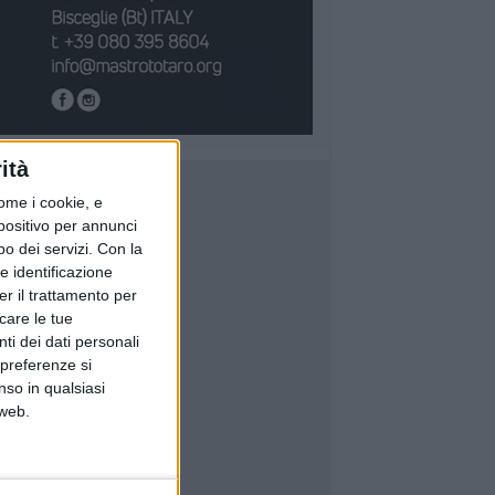
ità
ome i cookie, e
spositivo per annunci
o dei servizi.
Con la
e identificazione
er il trattamento per
icare le tue
ti dei dati personali
 preferenze si
nso in qualsiasi
 web.