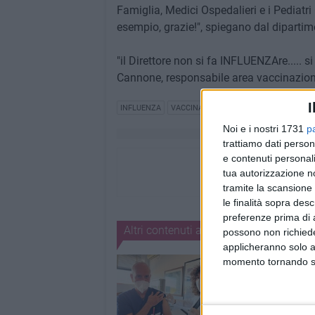
Famiglia, Medici Ospedalieri e i Pediatri 
esempio, grazie!", spiegano dal dipartim
"il Direttore non si fa INFLUENZAre..... 
Cannone, responsabile area vaccinazioni
I
INFLUENZA
VACCINAZIONI
Noi e i nostri 1731
p
trattiamo dati person
e contenuti personali
tua autorizzazione no
tramite la scansione 
le finalità sopra des
preferenze prima di 
Altri contenuti a tema
possono non richieder
applicheranno solo a
momento tornando su 