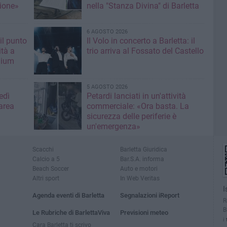
ione»
nella "Stanza Divina" di Barletta
6 AGOSTO 2026
il punto
Il Volo in concerto a Barletta: il
ità a
trio arriva al Fossato del Castello
mium
5 AGOSTO 2026
edì
Petardi lanciati in un'attività
area
commerciale: «Ora basta. La
sicurezza delle periferie è
un'emergenza»
Scacchi
Barletta Giuridica
Calcio a 5
Bar.S.A. informa
Beach Soccer
Auto e motori
Altri sport
In Web Veritas
I
Agenda eventi di Barletta
Segnalazioni iReport
R
B
Le Rubriche di BarlettaViva
Previsioni meteo
i
Cara Barletta ti scrivo