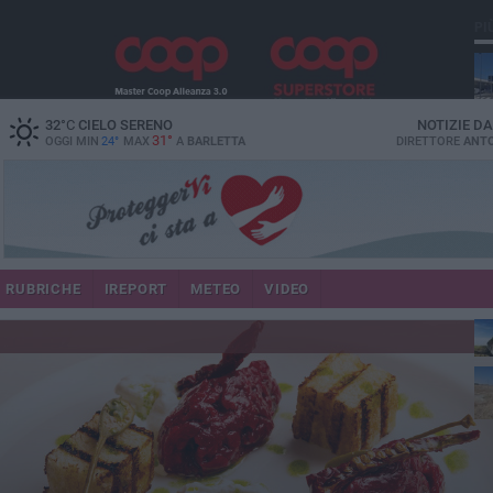
PI
32
°C
CIELO SERENO
NOTIZIE D
31°
OGGI MIN
24°
MAX
A
BARLETTA
DIRETTORE
ANTO
RUBRICHE
IREPORT
METEO
VIDEO