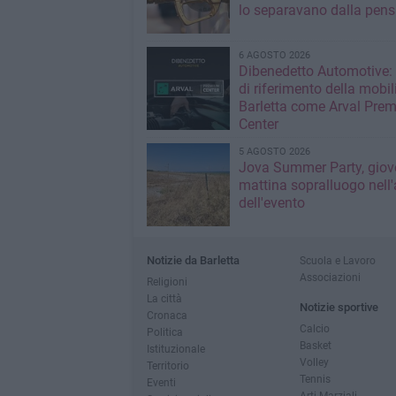
lo separavano dalla pens
6 AGOSTO 2026
Dibenedetto Automotive: 
di riferimento della mobil
Barletta come Arval Pre
Center
5 AGOSTO 2026
Jova Summer Party, giov
mattina sopralluogo nell'
dell'evento
Notizie da Barletta
Scuola e Lavoro
Associazioni
Religioni
La città
Notizie sportive
Cronaca
Calcio
Politica
Basket
Istituzionale
Volley
Territorio
Tennis
Eventi
Arti Marziali