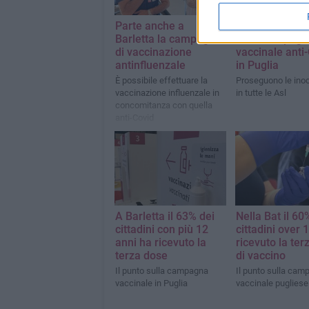
Parte anche a
Il punto setti
Barletta la campagna
sulla campagn
di vaccinazione
vaccinale anti
antinfluenzale
in Puglia
È possibile effettuare la
Proseguono le inoc
vaccinazione influenzale in
in tutte le Asl
concomitanza con quella
anti-Covid
A Barletta il 63% dei
Nella Bat il 60
cittadini con più 12
cittadini over 
anni ha ricevuto la
ricevuto la ter
terza dose
di vaccino
Il punto sulla campagna
Il punto sulla cam
vaccinale in Puglia
vaccinale pugliese