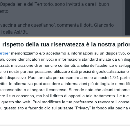
Ospedalieri e del Territorio, sono invitati a dare il buon
ento.
si vaccina anche quest'anno", commenta il dott. Giancarlo
 della Asl/Bt.
l rispetto della tua riservatezza è la nostra prior
artner
memorizziamo e/o accediamo a informazioni su un dispositivo, c
ali, come identificatori univoci e informazioni standard inviate da un di
zzati, misurazione di annunci e contenuti, analisi dell'audience e svilupp
i e i nostri partner possiamo utilizzare dati precisi di geolocalizzazione 
del dispositivo. Puoi fare clic per consentire a noi e ai nostri 1731 partn
critte. In alternativa puoi accedere a informazioni più dettagliate e modif
acconsentire o di negare il consenso.
Si rende noto che alcuni trattamen
e il tuo consenso, ma hai il diritto di opporti a tale trattamento. Le tue
 questo sito web. Puoi modificare le tue preferenze o revocare il conse
questo sito e facendo clic sul pulsante "Privacy" in fondo alla pagina