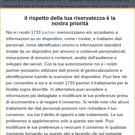
Trenitalia per il Sud nella stagione estiva, che avrà il via dal
10 giugno. Salgono così a 14 i collegamenti Frecciabianca
Il rispetto della tua riservatezza è la
sulla direttrice adriatica. Le novità per i collegamenti dalla e
nostra priorità
per la Puglia sono state annunciate nel pomeriggio di
Noi e i nostri 1733
partner
memorizziamo e/o accediamo a
martedì 29 maggio a Roma in una conferenza stampa
informazioni su un dispositivo, come i cookie, e trattiamo dati
tenuta da Mauro Moretti, amministratore delegato di Ferrovie
personali, come identificatori univoci e informazioni standard
dello Stato.
inviate da un dispositivo per annunci e contenuti personalizzati,
misurazione di annunci e contenuti, analisi dell'audience e
sviluppo dei servizi.
Con la tua autorizzazione noi e i nostri
Tra le novità del prossimo orario di Trenitalia il ritorno di
partner possiamo utilizzare dati precisi di geolocalizzazione e
alcune rotte notturne: due tra la Puglia e Milano, lungo la
identificazione tramite la scansione del dispositivo. Puoi fare clic
linea Adriatica tra Lecce e Milano con l'introduzione di un
per consentire a noi e ai nostri 1733 partner il trattamento per le
collegamento bus Taranto-Bari per la connessione con
finalità sopra descritte. In alternativa puoi accedere a
l'Intercity Notte. Il primo ICN partirà da Lecce alle 19.55 e
informazioni più dettagliate e modificare le tue preferenze prima
arriverà a Milano alle 7.10. Il bus partirà da Taranto alle
di acconsentire o di negare il consenso.
Si rende noto che alcuni
19.40 e giungerà a Bari Centrale alle 21.10. Il secondo
trattamenti dei dati personali possono non richiedere il tuo
consenso, ma hai il diritto di opporti a tale trattamento. Le tue
collegamento Intercity Notte partirà dal capoluogo salentino
preferenze si applicheranno solo a questo sito web. Puoi
alle 21.20 e giungerà a Milano Centrale alle 9.20. Si tratta di
modificare le tue preferenze o revocare il consenso in qualsiasi
treni notturni inseriti nel Contratto di Servizio con lo Stato e
momento tornando su questo sito e facendo clic sul pulsante