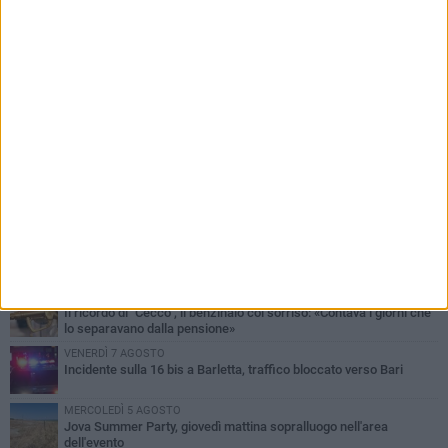
PIÙ LETTI QUESTA SETTIMANA
MERCOLEDÌ 5 AGOSTO
Barletta piange Gioacchino Dagnello: 64enne barlettano investito
all'alba a Trani
GIOVEDÌ 6 AGOSTO
Il ricordo di "Cecco", il benzinaio col sorriso: «Contava i giorni che
lo separavano dalla pensione»
VENERDÌ 7 AGOSTO
Incidente sulla 16 bis a Barletta, traffico bloccato verso Bari
MERCOLEDÌ 5 AGOSTO
Jova Summer Party, giovedì mattina sopralluogo nell'area
dell'evento