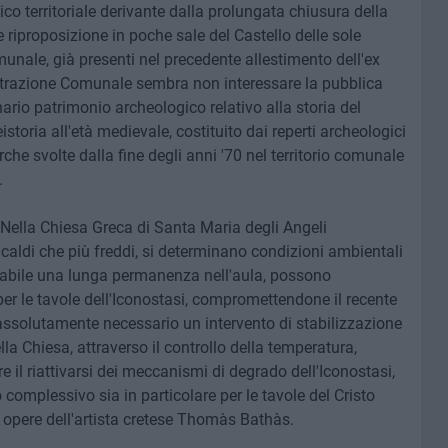
co territoriale derivante dalla prolungata chiusura della
 riproposizione in poche sale del Castello delle sole
munale, già presenti nel precedente allestimento dell'ex
trazione Comunale sembra non interessare la pubblica
nario patrimonio archeologico relativo alla storia del
reistoria all'età medievale, costituito dai reperti archeologici
erche svolte dalla fine degli anni '70 nel territorio comunale
.
Nella Chiesa Greca di Santa Maria degli Angeli
caldi che più freddi, si determinano condizioni ambientali
tabile una lunga permanenza nell'aula, possono
per le tavole dell'Iconostasi, compromettendone il recente
a assolutamente necessario un intervento di stabilizzazione
lla Chiesa, attraverso il controllo della temperatura,
ire il riattivarsi dei meccanismi di degrado dell'Iconostasi,
o complessivo sia in particolare per le tavole del Cristo
 opere dell'artista cretese Thomàs Bathàs.