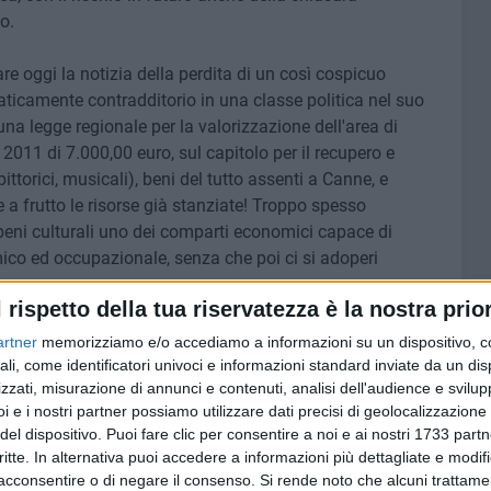
o.
e oggi la notizia della perdita di un così cospicuo
icamente contradditorio in una classe politica nel suo
 legge regionale per la valorizzazione dell'area di
2011 di 7.000,00 euro, sul capitolo per il recupero e
ittorici, musicali), beni del tutto assenti a Canne, e
e a frutto le risorse già stanziate! Troppo spesso
 beni culturali uno dei comparti economici capace di
ico ed occupazionale, senza che poi ci si adoperi
so.
l rispetto della tua riservatezza è la nostra prior
nche e soprattutto di proposta che ha sempre animato
artner
memorizziamo e/o accediamo a informazioni su un dispositivo, c
 all'attenzione della città e della sua Amministrazione, i
ali, come identificatori univoci e informazioni standard inviate da un di
zzati, misurazione di annunci e contenuti, analisi dell'audience e svilupp
cio del patrimonio culturale cittadino.
i e i nostri partner possiamo utilizzare dati precisi di geolocalizzazione 
del dispositivo. Puoi fare clic per consentire a noi e ai nostri 1733 partn
ittadini.
S'invita l'Amministrazione Comunale ad attivare
critte. In alternativa puoi accedere a informazioni più dettagliate e modif
rintendenza per i Beni Archeologici della Puglia per
acconsentire o di negare il consenso.
Si rende noto che alcuni trattamen