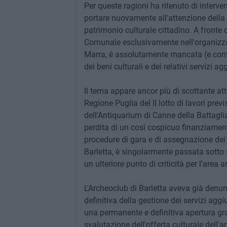
Per queste ragioni ha ritenuto di interv
portare nuovamente all'attenzione della cit
patrimonio culturale cittadino. A front
Comunale esclusivamente nell'organizz
Marra, è assolutamente mancata (e conti
dei beni culturali e dei relativi servizi agg
Il tema appare ancor più di scottante att
Regione Puglia del II lotto di lavori pre
dell'Antiquarium di Canne della Battagli
perdita di un così cospicuo finanziament
procedure di gara e di assegnazione dei
Barletta, è singolarmente passata sotto 
un ulteriore punto di criticità per l'area
L'Archeoclub di Barletta aveva già denunc
definitiva della gestione dei servizi agg
una permanente e definitiva apertura gra
svalutazione dell'offerta culturale dell'a