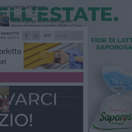
Ù LETTI QUESTA SETTIMANA
MERCOLEDÌ 5 AGOSTO
Barletta piange Gioacchino Dagnello:
64enne barlettano investito all'alba a Trani
A
BARLETTA
GIOVEDÌ 6 AGOSTO
APP
Il ricordo di "Cecco", il benzinaio col
NIO QUINTO
sorriso: «Contava i giorni che lo
paravano dalla pensione»
VENERDÌ 7 AGOSTO
Incidente sulla 16 bis a Barletta, traffico
bloccato verso Bari
DOMENICA 9 AGOSTO
Barletta, 14enne investita da una bici
elettrica: «Nessuno mi ha aiutata, mi hanno
ultato e poi sono scappati»
MERCOLEDÌ 5 AGOSTO
Jova Summer Party, giovedì mattina
sopralluogo nell'area dell'evento
VENERDÌ 7 AGOSTO
Da estetista a imprenditrice: la storia di
Mariangela Nevola