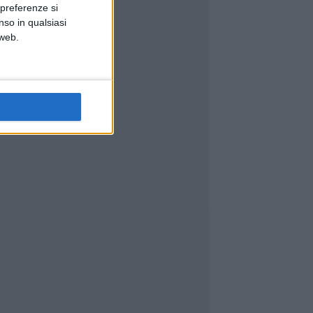
 preferenze si
nso in qualsiasi
 web.