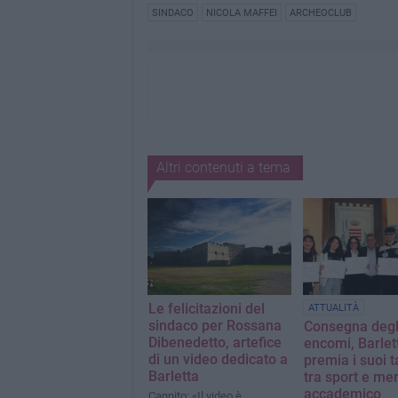
SINDACO
NICOLA MAFFEI
ARCHEOCLUB
Altri contenuti a tema
Le felicitazioni del
ATTUALITÀ
sindaco per Rossana
Consegna degl
Dibenedetto, artefice
encomi, Barlet
di un video dedicato a
premia i suoi t
Barletta
tra sport e mer
accademico
Cannito: «Il video è