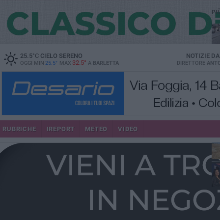
PI
25.5
°C
CIELO SERENO
NOTIZIE D
32.5°
OGGI MIN
25.5°
MAX
A
BARLETTA
DIRETTORE
ANTO
se
RUBRICHE
IREPORT
METEO
VIDEO
ins