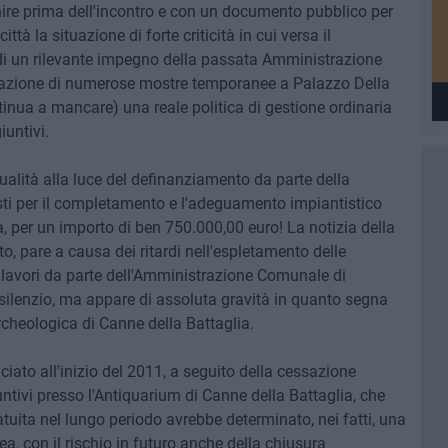
enire prima dell'incontro e con un documento pubblico per
tà la situazione di forte criticità in cui versa il
e di un rilevante impegno della passata Amministrazione
azione di numerose mostre temporanee a Palazzo Della
nua a mancare) una reale politica di gestione ordinaria
iuntivi.
ualità alla luce del definanziamento da parte della
visti per il completamento e l'adeguamento impiantistico
a, per un importo di ben 750.000,00 euro! La notizia della
o, pare a causa dei ritardi nell'espletamento delle
 lavori da parte dell'Amministrazione Comunale di
silenzio, ma appare di assoluta gravità in quanto segna
 archeologica di Canne della Battaglia.
iato all'inizio del 2011, a seguito della cessazione
iuntivi presso l'Antiquarium di Canne della Battaglia, che
tuita nel lungo periodo avrebbe determinato, nei fatti, una
rea, con il rischio in futuro anche della chiusura