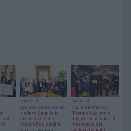
ATTUALITÀ
ATTUALITÀ
i
Barletta, premiate dal
Due barlettani al
ta
sindaco Cannito le
"Premio Nazionale
alenti
eccellenze della
Supereroe d'Italia". Il
ito
fotografia cittadina
messaggio del
sindaco Cannito
«La fotografia non è