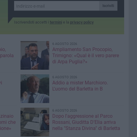
accademico”
Iscriviti
Iscrivendoti accetti i
termini
e la
privacy policy
6 AGOSTO 2026
io,
Ampliamento San Procopio,
 parola
Trimigno: «Qual è il vero parere
di Arpa Puglia?»
6 AGOSTO 2026
i
Addio a mister Marchioro.
L'uomo del Barletta in B
6 AGOSTO 2026
nzinaio
Dopo l'aggressione al Parco
orni che
Rossani, Giuditta D'Elia arriva
ione»
nella "Stanza Divina" di Barletta