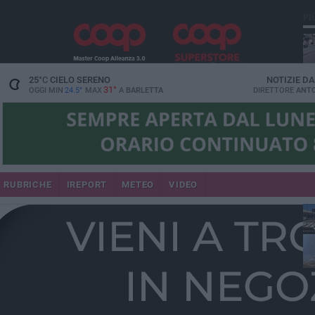
PI
25
°C
CIELO SERENO
NOTIZIE D
31°
OGGI MIN
24.5°
MAX
A
BARLETTA
DIRETTORE
ANTO
se
RUBRICHE
IREPORT
METEO
VIDEO