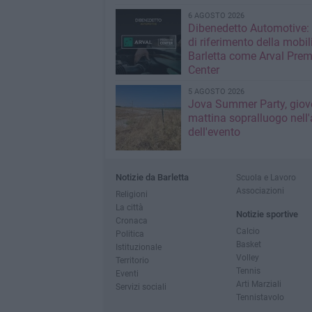
6 AGOSTO 2026
Dibenedetto Automotive: 
di riferimento della mobil
Barletta come Arval Pre
Center
5 AGOSTO 2026
Jova Summer Party, giov
mattina sopralluogo nell'
dell'evento
Notizie da Barletta
Scuola e Lavoro
Associazioni
Religioni
La città
Notizie sportive
Cronaca
Calcio
Politica
Basket
Istituzionale
Volley
Territorio
Tennis
Eventi
Arti Marziali
Servizi sociali
Tennistavolo