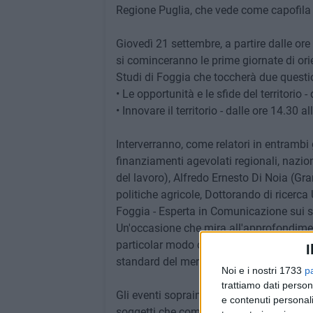
Regione Puglia, che vede come capofila 
Giovedì 21 settembre, a partire dalle ore
si cominceranno le prime giornate di orie
Studi di Foggia che toccherà due questi
• Le opportunità e le sfide del territorio - 
• Innovare il territorio - dalle ore 14.30 al
Interverranno, come relatori in entramb
finanziamenti agevolati regionali, nazio
del lavoro), Alfredo Ernesto Di Noia (Gra
politiche agricole, Dottorando di ricerca
Foggia - Esperta in Comunicazione sui s
Un'occasione che mira all'approfondimento
particolar modo concentrandosi su tutta u
I
standard del mercato del lavoro.
Noi e i nostri 1733
p
trattiamo dati person
Gli eventi sopraindicati, aperti a tutta l
e contenuti personali
soggetti che compongono l'intero partena