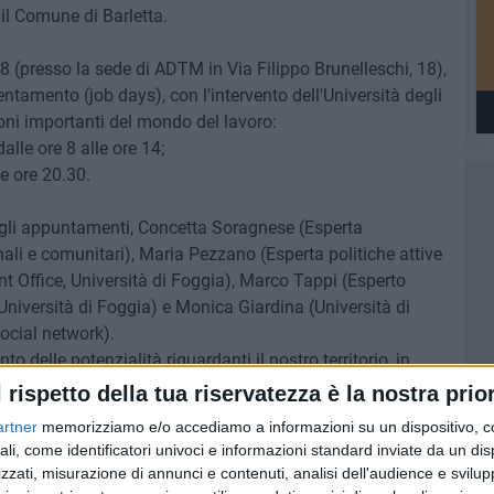
il Comune di Barletta.
 8 (presso la sede di ADTM in Via Filippo Brunelleschi, 18),
ntamento (job days), con l'intervento dell'Università degli
oni importanti del mondo del lavoro:
dalle ore 8 alle ore 14;
le ore 20.30.
i gli appuntamenti, Concetta Soragnese (Esperta
nali e comunitari), Maria Pezzano (Esperta politiche attive
nt Office, Università di Foggia), Marco Tappi (Esperto
 Università di Foggia) e Monica Giardina (Università di
ocial network).
 delle potenzialità riguardanti il nostro territorio, in
na serie di sbocchi occupazionali relativi agli attuali
l rispetto della tua riservatezza è la nostra prior
artner
memorizziamo e/o accediamo a informazioni su un dispositivo, c
ali, come identificatori univoci e informazioni standard inviate da un di
a cittadinanza, sono organizzati con la collaborazione dei
zzati, misurazione di annunci e contenuti, analisi dell'audience e svilupp
riato, ovvero Adtm Srl, Università degli Studi di Foggia,