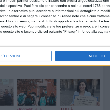
i e i nostri partner possiamo utilizzare dati precisi di geolocalizzazione 
aven APS, IFOR PMI Prometeo Puglia e I.I.S.S. Dell'Aquila
del dispositivo. Puoi fare clic per consentire a noi e ai nostri 1733 partn
critte. In alternativa puoi accedere a informazioni più dettagliate e modif
ni in merito al progetto, è disponibile l'indirizzo email
acconsentire o di negare il consenso.
Si rende noto che alcuni trattamen
look.it oppure il numero 0883 894774.
e il tuo consenso, ma hai il diritto di opporti a tale trattamento. Le tue
 questo sito web. Puoi modificare le tue preferenze o revocare il conse
questo sito e facendo clic sul pulsante "Privacy" in fondo alla pagina
PIÙ OPZIONI
ACCETTO
«Incredibile la
LA CITTÀ