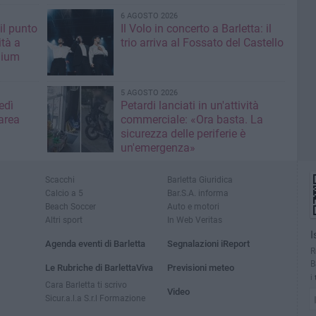
6 AGOSTO 2026
il punto
Il Volo in concerto a Barletta: il
ità a
trio arriva al Fossato del Castello
mium
5 AGOSTO 2026
edì
Petardi lanciati in un'attività
area
commerciale: «Ora basta. La
sicurezza delle periferie è
un'emergenza»
Scacchi
Barletta Giuridica
Calcio a 5
Bar.S.A. informa
Beach Soccer
Auto e motori
Altri sport
In Web Veritas
I
Agenda eventi di Barletta
Segnalazioni iReport
R
B
Le Rubriche di BarlettaViva
Previsioni meteo
i
Cara Barletta ti scrivo
Video
Sicur.a.l.a S.r.l Formazione