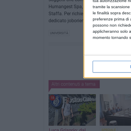
tua autorizzazione no
Humangest Spa, Factory Co.stru.i.re, He
tramite la scansione 
le finalità sopra des
Staffa. Per richiedere maggiori informazio
preferenze prima di 
dedicato joborienta.comunebarletta@out
possono non richieder
applicheranno solo a
UNIVERSITÀ
momento tornando su 
Altri contenuti a tema
18
Luca Grisorio: dal
SPECIALE