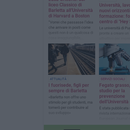
liceo Classico di
Università, lav
Barletta all’Università
nuovi orizzonti
di Harvard a Boston
formazione: fo
centro di "Hey
“Vorrei che passasse l’idea
che arrivare in posti come
Le università di Pu
questi non è un qualcosa di
pronte a creare un
cosa irraggiungibile,
attrattivo per impr
bisogna solo avere tanta
grandi ricercatori
volontà e coraggio”
ATTUALITÀ
SERVIZI SOCIALI
I fuorisede, figli per
Fegato grasso,
sempre di Barletta
studio per la
prevenzione
«Barletta non offre uno
dell'Università 
stimolo per gli studenti, ma
tornerò per contribuire al
È stata pubblicata 
suo sviluppo»
rivista internaziona
European Journal o
Medicine