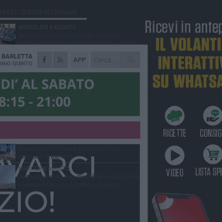
Ù LETTI QUESTA SETTIMANA
MERCOLEDÌ 5 AGOSTO
Barletta piange Gioacchino Dagnello:
64enne barlettano investito all'alba a Trani
A
BARLETTA
GIOVEDÌ 6 AGOSTO
APP
Il ricordo di "Cecco", il benzinaio col
NIO QUINTO
sorriso: «Contava i giorni che lo
paravano dalla pensione»
MERCOLEDÌ 5 AGOSTO
Jova Summer Party, giovedì mattina
sopralluogo nell'area dell'evento
DOMENICA 2 AGOSTO
Beni confiscati alla mafia. Nasce il servizio
di Co-housing
VENERDÌ 31 LUGLIO
Inaugurato il nuovo parcheggio nella
stazione di Barletta
MARTEDÌ 4 AGOSTO
Auto di persona con disabilità vandalizzata,
il sindaco Cannito condanna il gesto