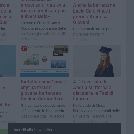
presenza di una sola
oro e
Anche la barlettana
mensa per il campus
 della
Lucia Calò vince il
universitario»
cus al
premio America
 Sud"
Giovani
La nota a firma di Savio
Rociola, responsabile delle
glia
Una borsa di studio per
politiche giovanili del partito
 hub
fruire del master in
Italia Viva
ese e
“Leadership per le relazioni
internazionali e il made in
27
Italy”
Barletta come "smart
All’Università di
city", la tesi del
Andria si ritorna a
 lo
giovane barlettano
discutere le Tesi di
Cosimo Carpentiere
Laurea
di Bari
Già senatore accademico,
Nella sede di Musa
si è laureato in Ingegneria
Formazione i laureandi delle
sulla
Gestionale con 110 e lode
Università Telematiche
le
Pegaso e Mercatorum
f Internal
ritrovano l’emozione
Iscriviti alla Newsletter
“dell’abbraccio