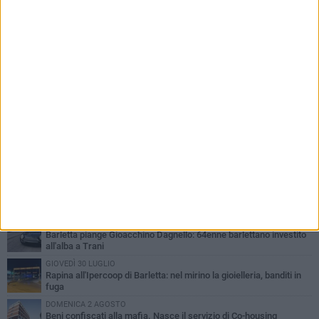
PIÙ LETTI QUESTA SETTIMANA
VENERDÌ 31 LUGLIO
Inaugurato il nuovo parcheggio nella stazione di Barletta
MERCOLEDÌ 5 AGOSTO
Barletta piange Gioacchino Dagnello: 64enne barlettano investito
all'alba a Trani
GIOVEDÌ 30 LUGLIO
Rapina all'Ipercoop di Barletta: nel mirino la gioielleria, banditi in
fuga
DOMENICA 2 AGOSTO
Beni confiscati alla mafia. Nasce il servizio di Co-housing