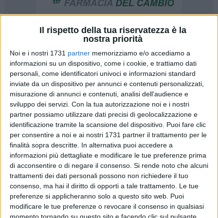
Il rispetto della tua riservatezza è la
nostra priorità
21
Noi e i nostri 1731
partner
memorizziamo e/o accediamo a
informazioni su un dispositivo, come i cookie, e trattiamo dati
personali, come identificatori univoci e informazioni standard
«Via Amendola, ore 12:30, "fila per l'ingresso alla mensa
inviate da un dispositivo per annunci e contenuti personalizzati,
universitaria." Olio su tela… Magari fosse un quadro, ma è la
misurazione di annunci e contenuti, analisi dell'audience e
realtà. Una foto, balzata sui cellulari, scattata dal direttore
sviluppo dei servizi.
Con la tua autorizzazione noi e i nostri
del dipartimento di Fisica di Bari, ritrae una situazione che
partner possiamo utilizzare dati precisi di geolocalizzazione e
perdura negli anni e non si concilia con una città
identificazione tramite la scansione del dispositivo. Puoi fare clic
per consentire a noi e ai nostri 1731 partner il trattamento per le
universitaria vissuta da studenti di tutta la Puglia, compresi
finalità sopra descritte. In alternativa puoi accedere a
tanti ragazzi della nostra città, Barletta». È quanto dichiara
informazioni più dettagliate e modificare le tue preferenze prima
Savio Rociola, responsabile delle politiche giovanili del
di acconsentire o di negare il consenso.
Si rende noto che alcuni
partito Italia Viva.
trattamenti dei dati personali possono non richiedere il tuo
consenso, ma hai il diritto di opporti a tale trattamento. Le tue
«Tra chi si meraviglia che dopo anni la situazione non sia
preferenze si applicheranno solo a questo sito web. Puoi
cambiata, chi sottolinea come sia incredibile l'esistenza di
modificare le tue preferenze o revocare il consenso in qualsiasi
momento tornando su questo sito e facendo clic sul pulsante