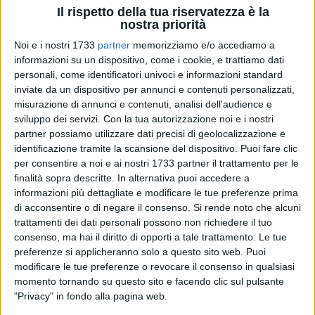
Il rispetto della tua riservatezza è la
nostra priorità
Noi e i nostri 1733
partner
memorizziamo e/o accediamo a
informazioni su un dispositivo, come i cookie, e trattiamo dati
personali, come identificatori univoci e informazioni standard
inviate da un dispositivo per annunci e contenuti personalizzati,
misurazione di annunci e contenuti, analisi dell'audience e
sviluppo dei servizi.
Con la tua autorizzazione noi e i nostri
Un bando per l'assegnazione di contributi per l'impiantistica
partner possiamo utilizzare dati precisi di geolocalizzazione e
e gli spazi destinati alle attività motorio-sportive. La Regione
identificazione tramite la scansione del dispositivo. Puoi fare clic
Puglia ha da qualche giorno destinato, nell'ambito del
per consentire a noi e ai nostri 1733 partner il trattamento per le
Programma Regionale Triennale, ad ogni Provincia una
finalità sopra descritte. In alternativa puoi accedere a
somma da riversare sui territori per il recupero dell'agibilità,
informazioni più dettagliate e modificare le tue preferenze prima
della fruibilità e della funzionalità degli impianti sportivi
di acconsentire o di negare il consenso.
Si rende noto che alcuni
trattamenti dei dati personali possono non richiedere il tuo
esistenti con particolare riferimento all'adeguamento alle
consenso, ma hai il diritto di opporti a tale trattamento. Le tue
normative di sicurezza, alle norme igienico-sanitarie ed a
preferenze si applicheranno solo a questo sito web. Puoi
quelle per l'eliminazione delle barriere architettoniche,
modificare le tue preferenze o revocare il consenso in qualsiasi
nonché alle norme Coni per la funzionalità degli impianti
momento tornando su questo sito e facendo clic sul pulsante
sportivi.
"Privacy" in fondo alla pagina web.