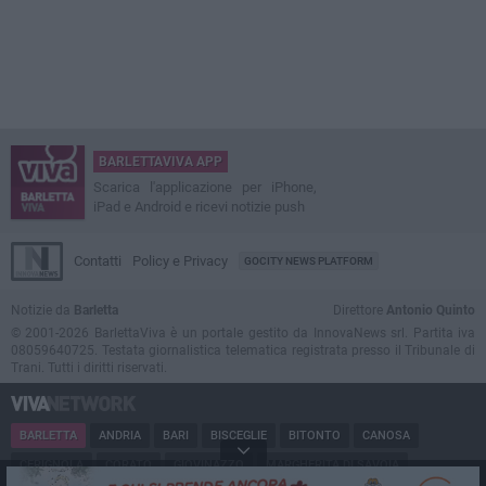
BARLETTAVIVA APP
Scarica l'applicazione per iPhone,
iPad e Android e ricevi notizie push
Contatti
Policy e Privacy
GOCITY NEWS PLATFORM
Notizie da
Barletta
Direttore
Antonio Quinto
© 2001-2026 BarlettaViva è un portale gestito da InnovaNews srl. Partita iva
08059640725. Testata giornalistica telematica registrata presso il Tribunale di
Trani. Tutti i diritti riservati.
BARLETTA
ANDRIA
BARI
BISCEGLIE
BITONTO
CANOSA
CERIGNOLA
CORATO
GIOVINAZZO
MARGHERITA DI SAVOIA