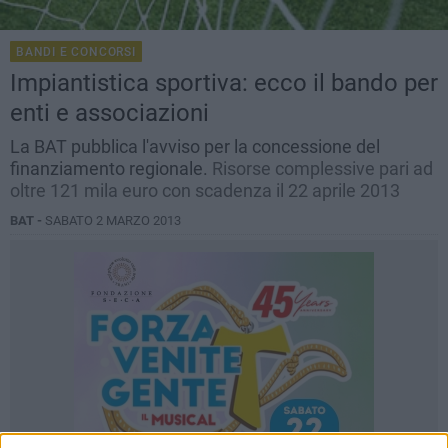
BANDI E CONCORSI
Impiantistica sportiva: ecco il bando per
enti e associazioni
La BAT pubblica l'avviso per la concessione del
finanziamento regionale.
Risorse complessive pari ad
oltre 121 mila euro con scadenza il 22 aprile 2013
BAT -
SABATO 2 MARZO 2013