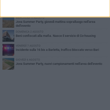
GIOVEDÌ 6 AGOSTO
Il ricordo di "Cecco", il benzinaio col sorriso: «Contava i giorni che
lo separavano dalla pensione»
MERCOLEDÌ 5 AGOSTO
Jova Summer Party, giovedì mattina sopralluogo nell'area
dell'evento
DOMENICA 2 AGOSTO
Beni confiscati alla mafia. Nasce il servizio di Co-housing
VENERDÌ 7 AGOSTO
Incidente sulla 16 bis a Barletta, traffico bloccato verso Bari
GIOVEDÌ 6 AGOSTO
Jova Summer Party, nuovi campionamenti nell'area dell'evento