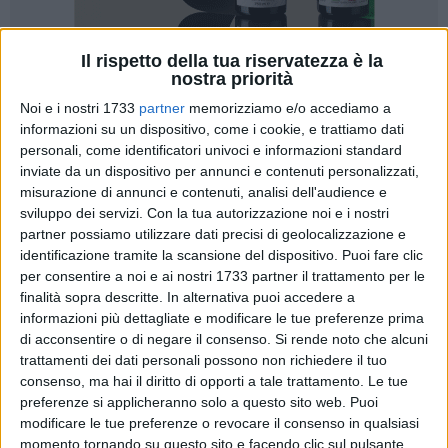
Il rispetto della tua riservatezza è la
30
nostra priorità
Noi e i nostri 1733
partner
memorizziamo e/o accediamo a
informazioni su un dispositivo, come i cookie, e trattiamo dati
personali, come identificatori univoci e informazioni standard
Riceviamo e pubblichiamo la lettera aperta di Francesco
inviate da un dispositivo per annunci e contenuti personalizzati,
Sardaro e Grazia Desario al sindaco Cannito sulla questione
misurazione di annunci e contenuti, analisi dell'audience e
playground di via del Gelso.
sviluppo dei servizi.
Con la tua autorizzazione noi e i nostri
partner possiamo utilizzare dati precisi di geolocalizzazione e
identificazione tramite la scansione del dispositivo. Puoi fare clic
Illustrissimo Sig. Sindaco in data 6 ottobre, le avevamo
per consentire a noi e ai nostri 1733 partner il trattamento per le
inviato una richiesta di incontro per capire e sapere a che
finalità sopra descritte. In alternativa puoi accedere a
informazioni più dettagliate e modificare le tue preferenze prima
punto fosse l'iter dello stato di attuazione del play ground.
di acconsentire o di negare il consenso.
Si rende noto che alcuni
trattamenti dei dati personali possono non richiedere il tuo
Per oltre 30 giorni non abbiamo avuto da parte Sua alcun
consenso, ma hai il diritto di opporti a tale trattamento. Le tue
riscontro. Forse, non Le interessava avere alcun confronto
preferenze si applicheranno solo a questo sito web. Puoi
con la gioventù di una città come la nostra non offre alcuno
modificare le tue preferenze o revocare il consenso in qualsiasi
spazio pubblico di aggregazione. Posti che ci permettano di
momento tornando su questo sito e facendo clic sul pulsante