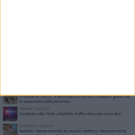
PIÙ LETTI QUESTA SETTIMANA
MERCOLEDÌ 5 AGOSTO
Barletta piange Gioacchino Dagnello: 64enne barlettano investito
all'alba a Trani
GIOVEDÌ 6 AGOSTO
Il ricordo di "Cecco", il benzinaio col sorriso: «Contava i giorni che
lo separavano dalla pensione»
VENERDÌ 7 AGOSTO
Incidente sulla 16 bis a Barletta, traffico bloccato verso Bari
DOMENICA 9 AGOSTO
Barletta, 14enne investita da una bici elettrica: «Nessuno mi ha